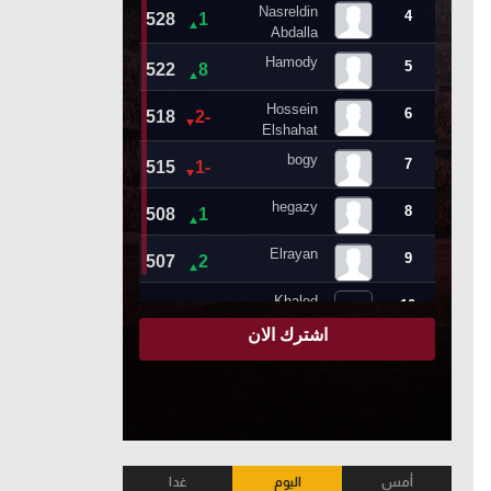
أمس
اليوم
غدا