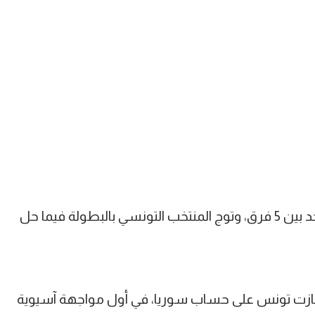
أقيمت البطولة بنظام دوري من دور واحد بين 5 فرق، وتوج المنتخب التونسي بالبطولة فيما حل
 فازت تونس على حساب سوريا، في أول مواجهة آسيوية