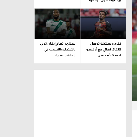
برشلونة الأول.. وحمزة
عبد الكريم مستمر
تقرير: سلتيك توصل
سكاي: اتهام إيفان توني
لاتفاق نهائي مع أوفييدو
بالاعتداء والتسبب في
لضم هيثم حسن
إصابة جسدية