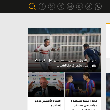
أقسام خاصة
Gamers
يكية
ميركاتو
تحقيق في الجول
خبر في الجول - على رأسهم أنس وائل.. الزمالك
يقرر رحيل رباعي فريق الشباب
تقرير في الجول
تحليل في الجول
حكايات في الجول
كويز في الجول
موندو: فليك يستبعد 3
الاتحاد الأرجنتيني يدعم
مواهب من معسكر
إنفانتينو
فيديو في الجول