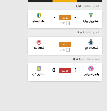
الدوري البرتغالي
1 مباراة
-
-
لم تبدأ
إشتوريل برايا
فاماليساو
22:15
الدوري البلجيكي
1 مباراة
-
-
لم تبدأ
كلوب بروج
كورتريك
21:45
مباريات ودية - أندية
1 مباراة
0
1
مباشر
بايرن ميونيخ
أستون فيلا