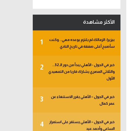
الأكثر مشاهدة
بيزيرا: الزمالك لم يلتزم بوعده معي.. وكنت
1
سأصبح أغلى صفقة في تاريخ النادي
خبر في الجول - الأهلي يبدأ من دور الـ 32..
2
والثلاثي المصري يشارك قاريا من التمهيدي
الأول
خبر في الجول – الأهلي يقرر الاستنغاء عن
3
عمر كمال
خبر في الجول – الأهلي يستقر على استمرار
4
الساعي وأحمد عيد