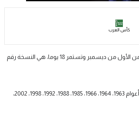
كأس العرب
البطولة التي تقام في قطر خلال الفترة من الأول من ديسمبر وتستمر 18 يوما، هي النسخة رقم
أقيمت كأس العرب في 10 نسخ سابقة أعوام 1963، 1964، 1966، 1985، 1988، 1992، 1998، 2002،