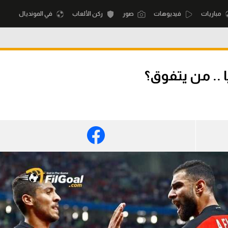
مباريات
فيديوهات
صور
ركن الألعاب
في المونديال
أقسام
أمم إفريقيا
 .. من يتفوق؟
الكرة المصرية
كرة السلة الأمر
الدوري المصري
لمصري
كرة سلة
الكرة الأوروبية
نجليزي الممتاز
كرة يد
الكرة الإفريقية
إسباني
كرة طائرة
منتخب مصر
إيطالي
الوطن العربي
سعودي في الجول
في المونديال
لماني
الدوري الإنجليزي
رياضة نسائية
لفرنسي
الدوري الإسباني