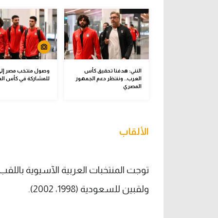
النني: هدفنا تحقيق كأس
وصول منتخب مصر إلى 
العرب.. وننتظر دعم الجمهور
للمشاركة في كأس ال
المصري
الألقاب
ولقبين للسعودية (1998، 2002).