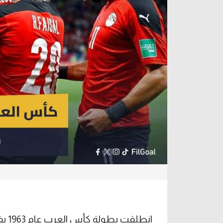
آراء حرة
الدوري ا
ركن الألعاب
دوري أبطا
دوري أبطا
كل البطولات
انطل