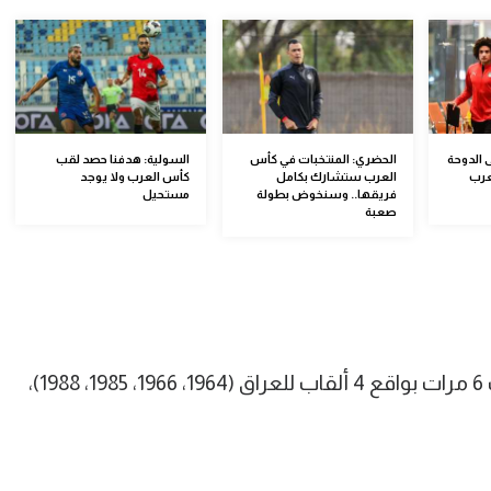
الدوحة
الحضري: المنتخبات في كأس
السولية: هدفنا حصد لقب
عرب
العرب ستشارك بكامل
كأس العرب ولا يوجد
فريقها.. وسنخوض بطولة
مستحيل
صعبة
توجت المنتخبات العربية الآسيوية باللقب 6 مرات بواقع 4 ألقاب للعراق (1964، 1966، 1985، 1988)،