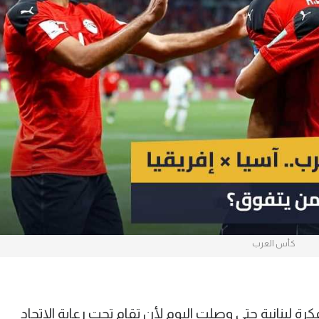
آسيا
دوري أبطال أوروبا
لسعودي للمحترفين
أمريكا
القسم الثاني
ل أوروبا
ركن الألعاب
رياضات أخرى
ل إفريقيا
كأس العرب
قت بطولة كأس العرب عام 1963 بفكرة لبنانية حتى وصلت اليوم لأن تقام تحت رعاية الاتحاد