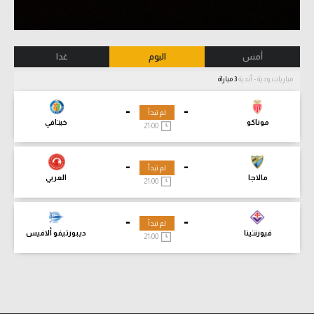
أمس
اليوم
غدا
مباريات ودية - أندية
3 مباراة
-
-
لم تبدأ
موناكو
خيتافي
21:00
-
-
لم تبدأ
مالاجا
العربي
21:00
-
-
لم تبدأ
فيورنتينا
ديبورتيفو ألافيس
21:00