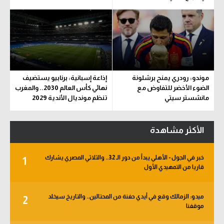
موندو: رودري يمنح برشلونة
إذاعة إسبانية: برنابيو يستضيف
الضوء الأخضر للتفاوض مع
نهائي كأس العالم 2030.. والمغرب
مانشستر سيتي
تنظم مونديال الأندية 2029
الأكثر مشاهدة
خبر في الجول - الأهلي يبدأ من دور الـ 32.. والثلاثي المصري يشارك
1
قاريا من التمهيدي الأول
ميدو: الزمالك وقع في أيدي حفنة من المحتالين.. والتاريخ سيخلد
2
موقفنا