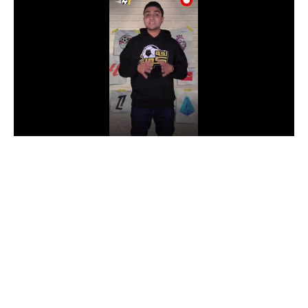
الدوري السعودي للمحترفين
دوري أبطال أوروبا
دوري أبطال إفريقيا
كل البطولات
أقسام
الكرة المصرية
الدوري المصري
الكرة الأوروبية
الكرة الإفريقية
منتخب مصر