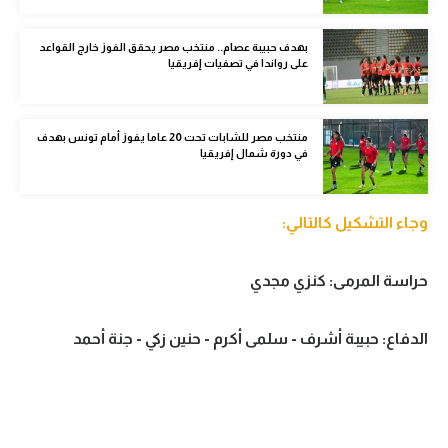
الوطن العربي
بهدف حبيبة عصام.. منتخب مصر يحقق الفوز خارج القواعد
في المونديال
على رواندا في تصفيات إفريقيا
رياضة نسائية
منتخب مصر للشابات تحت 20 عاما يفوز أمام تونس بهدف
آسيا
في دورة شمال إفريقيا
أمريكا
ركن الألعاب
وجاء التشكيل كالتالي:
حراسة المرمى: كنزي مجدي
أقسام خاصة
Gamers
الدفاع: حبيبة أشرف - سلمى أكرم - حنين زكي - جنة أحمد
ميركاتو
تحقيق في الجول
تقرير في الجول