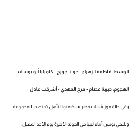
تحليل في الجول
حكايات في الجول
كويز في الجول
فيديو في الجول
الوسط: فاطمة الزهراء - جوانا جورج - كاميليا أبو يوسف
الهجوم: حبيبة عصام - فرح المهدي - أشرقت عادل
وفي حالة فوز شابات مصر سيضمنوا التأهل كمتصدر للمجموعة.
وتلتقي تونس أمام ليبيا في الجولة الأخيرة يوم الأحد المقبل.