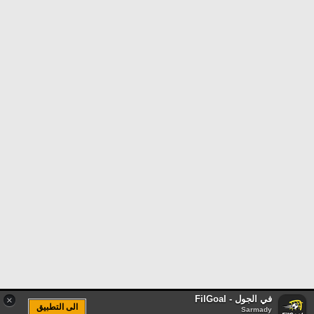
في الجول - FilGoal
×
الى التطبيق
Sarmady