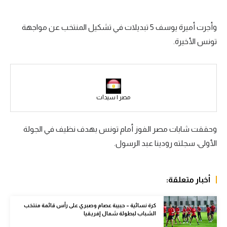
سعودي في الجول
وأجرت أميرة يوسف 5 تبديلات في تشكيل المنتخب عن مواجهة
الدوري الإنجليزي
تونس الأخيرة.
الدوري الإسباني
دوري أبطال أوروبا
القسم الثاني
مصر | سيدات
رياضات أخرى
وحققت شابات مصر الفوز أمام تونس بهدف نظيف في الجولة
أمم إفريقيا
الأولى، سجلته رودينا عبد الرسول.
كرة السلة الأمريكية
كرة سلة
أخبار متعلقة:
كرة يد
كرة نسائية – حبيبة عصام وصبري على رأس قائمة منتخب
الشباب لبطولة شمال إفريقيا
كرة طائرة