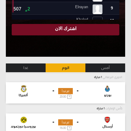
أمس
اليوم
غدا
الدوري البرتغالي
1 مباراة
-
-
لم تبدأ
بورتو
ألفيركا
20:00
كأس الإمارات
1 مباراة
-
-
لم تبدأ
أرسنال
بوروسيا دورتموند
16:00