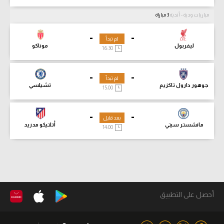
مباريات ودية - أندية
3 مباراة
-
-
لم تبدأ
ليفربول
موناكو
16:30
-
-
لم تبدأ
جوهور دارول تاكزيم
تشيلسي
15:00
-
-
بعد قليل
مانشستر سيتي
أتلتيكو مدريد
14:00
أحصل على التطبيق