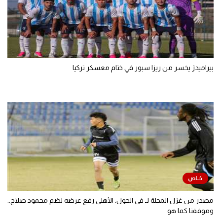
بيراميدز يخسر من ريزا سبور في ختام معسكر تركيا
مصدر من غزل المحلة لـ في الجول: الأهلي رفع عرضه لضم محمود صلاح..
وموقفنا كما هو