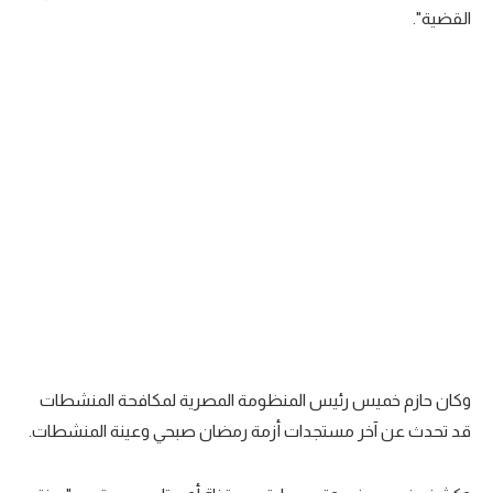
القضية".
تحليل في الجول
حكايات في الجول
كويز في الجول
فيديو في الجول
وكان حازم خميس رئيس المنظومة المصرية لمكافحة المنشطات
قد تحدث عن آخر مستجدات أزمة رمضان صبحي وعينة المنشطات.