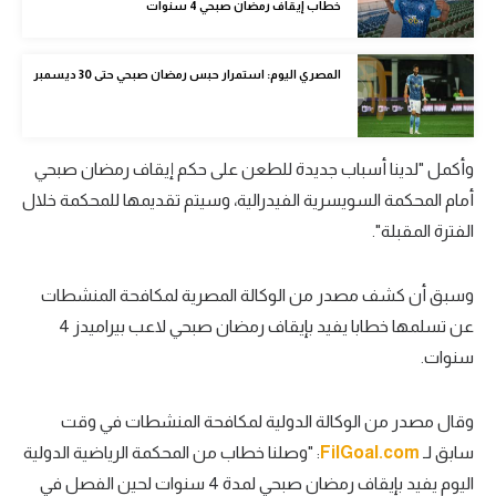
خطاب إيقاف رمضان صبحي 4 سنوات
الوطن العربي
في المونديال
المصري اليوم: استمرار حبس رمضان صبحي حتى 30 ديسمبر
رياضة نسائية
آسيا
وأكمل "لدينا أسباب جديدة للطعن على حكم إيقاف رمضان صبحي
أمريكا
أمام المحكمة السويسرية الفيدرالية، وسيتم تقديمها للمحكمة خلال
الفترة المقبلة".
ركن الألعاب
وسبق أن كشف مصدر من الوكالة المصرية لمكافحة المنشطات
أقسام خاصة
عن تسلمها خطابا يفيد بإيقاف رمضان صبحي لاعب بيراميدز
4
Gamers
سنوات.
ميركاتو
وقال مصدر من الوكالة الدولية لمكافحة المنشطات في وقت
تحقيق في الجول
سابق لـ
FilGoal.com
: "
وصلنا خطاب من المحكمة الرياضية الدولية
تقرير في الجول
اليوم يفيد بإيقاف رمضان صبحي لمدة
4
سنوات لحين الفصل في