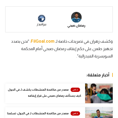
سعودي في الجول
الدوري الإنجليزي
بيراميدز
رمضان صبحي
الدوري الإسباني
دوري أبطال أوروبا
وكشف زهران في تصريحات خاصة لـ
.com
FilGoal
: "نحن بصدد
تجهيز طعن على حكم إيقاف رمضان صبحي أمام المحكمة
القسم الثاني
السويسرية الفيدرالية".
رياضات أخرى
أمم إفريقيا
أخبار متعلقة:
كرة السلة الأمريكية
مصدر من مكافحة المنشطات يكشف لـ في الجول
كرة سلة
كيف يستأنف رمضان صبحي على قرار إيقافه
كرة يد
كرة طائرة
مصدر من مكافحة المنشطات لـ في الجول: تسلمنا