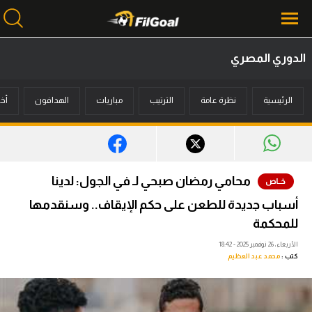
الدوري المصري
محتوى إخباري
الرئيسية
نظرة عامة
الترتيب
مباريات
الهدافون
أخب
الرئيسية
أخبار
مباريات
محامي رمضان صبحي لـ في الجول: لدينا
ميركاتو
أسباب جديدة للطعن على حكم الإيقاف.. وسنقدمها
فانتازي في الجول
للمحكمة
الأربعاء، 26 نوفمبر 2025 - 18:42
مسابقة التوقعات
كتب :
محمد عبد العظيم
فيديوهات
عدسات