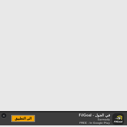
في الجول - FilGoal
×
الى التطبيق
Sarmady
FREE - In Google Play