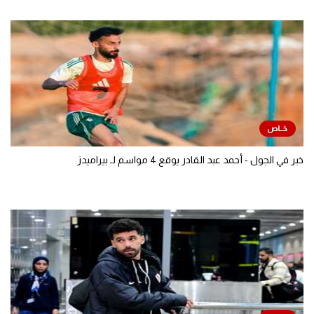
خبر في الجول - أحمد عبد القادر يوقع 4 مواسم لـ بيراميدز