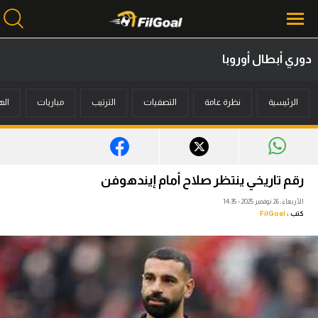
دوري أبطال أوروبا
محتوى إخباري
الرئيسية
نظرة عامة
التصفيات
الترتيب
مباريات
اله
الرئيسية
أخبار
مباريات
رقم تاريخي ينتظر صلاح أمام إيندهوفن
ميركاتو
الأربعاء، 26 نوفمبر 2025 - 14:35
كتب :
FilGoal
فانتازي في الجول
مسابقة التوقعات
فيديوهات
عدسات