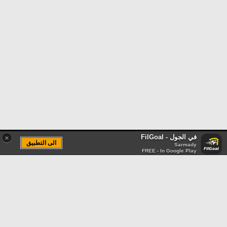
في الجول - FilGoal
×
الى التطبيق
Sarmady
FREE - In Google Play