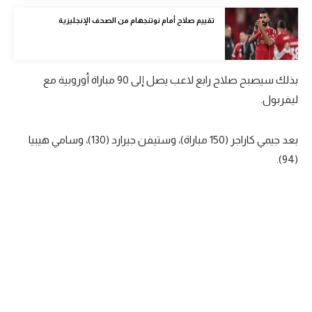
الوطن العربي
تقييم صلاح أمام نوتنجهام من الصحف الإنجليزية
في المونديال
رياضة نسائية
بذلك سيصبح صلاح رابع لاعب يصل إلى 90 مباراة أوروبية مع
آسيا
ليفربول.
أمريكا
بعد جيمي كاراجر (150 مباراة)، وستيفن جيرارد (130)، وسامي هيبيا
ركن الألعاب
(94).
أقسام خاصة
Gamers
ميركاتو
تحقيق في الجول
تقرير في الجول