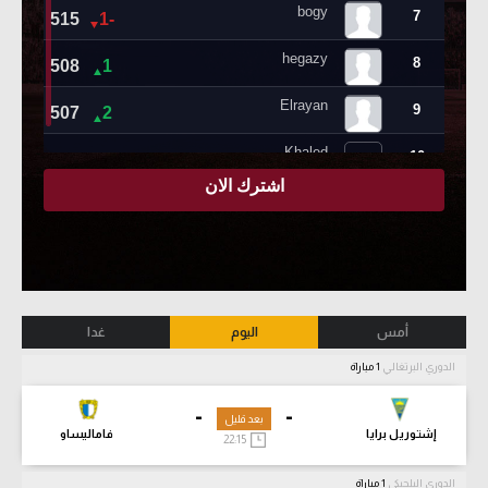
أمس
اليوم
غدا
الدوري البرتغالي
1 مباراة
-
-
بعد قليل
إشتوريل برايا
فاماليساو
22:15
الدوري البلجيكي
1 مباراة