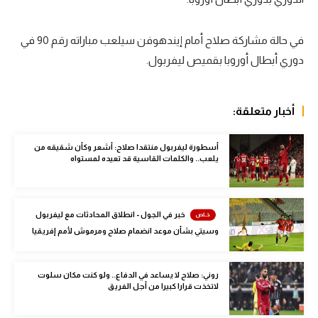
سعودي في الجول
في حالة مشاركة صلاح أمام إيندهوفن سيلعب مباراته رقم 90 في
الدوري الإنجليزي
دوري أبطال أوروبا بقميص ليفربول.
الدوري الإسباني
دوري أبطال أوروبا
أخبار متعلقة:
القسم الثاني
أسطورة ليفربول منتقدا صلاح: أشعر وكأن شقيقه من
يلعب.. والكلمات القاسية قد تعيده لمستواه
رياضات أخرى
أمم إفريقيا
خبر في الجول - انطلاق المحادثات مع ليفربول
كرة السلة الأمريكية
وسيتي بشأن موعد انضمام صلاح ومرموش لأمم إفريقيا
كرة سلة
كرة يد
روني: صلاح لا يساعد في الدفاع.. ولو كنت مكان سلوت
لاتخذت قرارا كبيرا من أجل الفريق
كرة طائرة