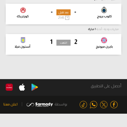
-
-
بعد قليل
كلوب بروج
كورتريك
21:45
مباريات ودية - أندية
1 مباراة
1
2
انتهت
بايرن ميونيخ
أستون فيلا
أحصل على التطبيق
بواسطة
اعلن معنا