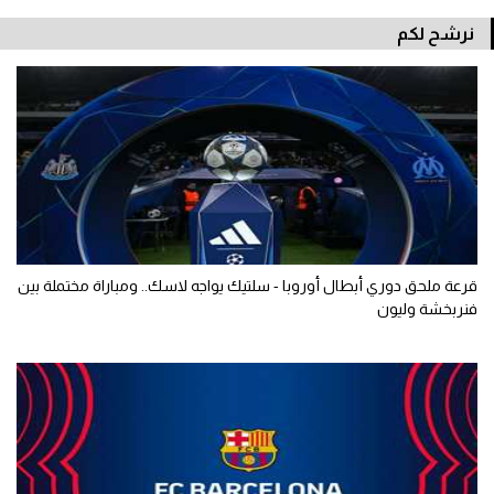
نرشح لكم
قرعة ملحق دوري أبطال أوروبا - سلتيك يواجه لاسك.. ومباراة مختملة بين
فنربخشة وليون