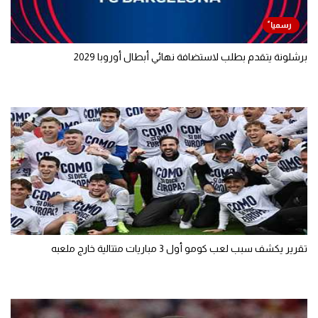
برشلونة يتقدم بطلب لاستضافة نهائي أبطال أوروبا 2029
تقرير يكشف سبب لعب كومو أول 3 مباريات متتالية خارج ملعبه