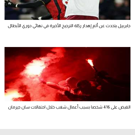
جابرييل يتحدث عن ألم إهدار ركلة الترجيح الأخيرة في نهائي دوري الأبطال
القبض على 416 شخصا بسبب أعمال شغب خلال احتفالات سان جيرمان