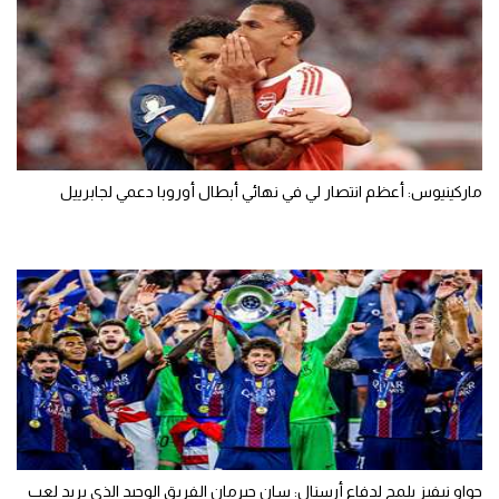
ماركينيوس: أعظم انتصار لي في نهائي أبطال أوروبا دعمي لجابرييل
جواو نيفيز يلمح لدفاع أرسنال: سان جيرمان الفريق الوحيد الذي يريد لعب