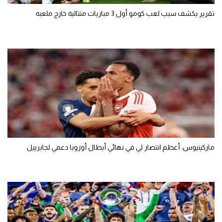
تقرير يكشف سبب لعب كومو أول 3 مباريات متتالية خارج ملعبه
ماركينيوس: أعظم انتصار لي في نهائي أبطال أوروبا دعمي لجابرييل