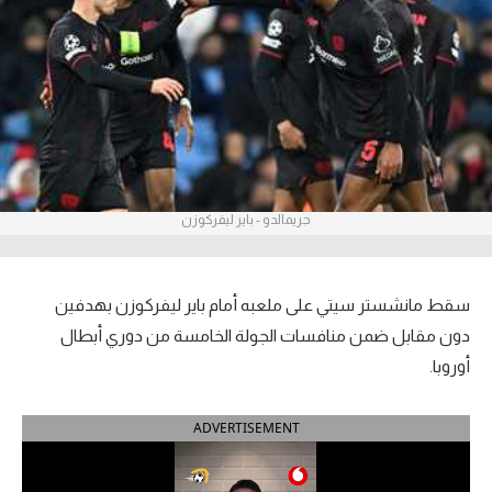
آراء حرة
ركن الألعاب
بطولات
أمريكا 2026
جريمالدو - باير ليفركوزن
الدوري المصري
الدوري الإنجليزي الممتاز
سقط مانشستر سيتي على ملعبه أمام باير ليفركوزن بهدفين
الدوري الإسباني
دون مقابل ضمن منافسات الجولة الخامسة من دوري أبطال
أوروبا.
الدوري الإيطالي
ADVERTISEMENT
الدوري الألماني
الدوري الفرنسي