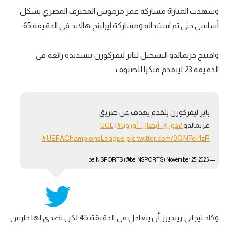
وشهدت المباراة مشاركة عمر مرموش المحترف المصري بشكل
تحليل في الجول
أساسي حتى تم استبداله ومشاركة إيرلينج هالاند في الدقيقة 65.
حكايات في الجول
وافتتح جريمالدو التسجيل لباير ليفركوزن بتسديدة رائعة في
كويز في الجول
الدقيقة 23 ليتقدم مبكرا للضيوف.
فيديو في الجول
باير ليفركوزن يتقدم يهدف عن طريق
غريمالدو
#دوري_أبطال_أوروبا
#UCL
|
#UEFAChampionsLeague
pic.twitter.com/0ON7ciI1zR
November 25, 2025
— beIN SPORTS (@beINSPORTS)
وكاد تيجاني رينديرز أن يتعادل في الدقيقة 45 لكن تصدى لها حارس