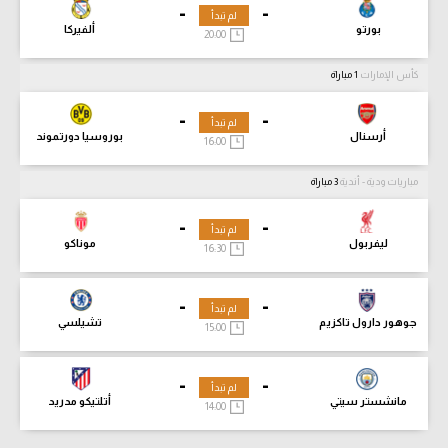
-
-
لم تبدأ
بورتو
ألفيركا
20:00
كأس الإمارات
1 مباراة
-
-
لم تبدأ
أرسنال
بوروسيا دورتموند
16:00
مباريات ودية - أندية
3 مباراة
-
-
لم تبدأ
ليفربول
موناكو
16:30
-
-
لم تبدأ
جوهور دارول تاكزيم
تشيلسي
15:00
-
-
لم تبدأ
مانشستر سيتي
أتلتيكو مدريد
14:00