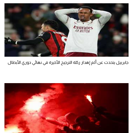
جابرييل يتحدث عن ألم إهدار ركلة الترجيح الأخيرة في نهائي دوري الأبطال