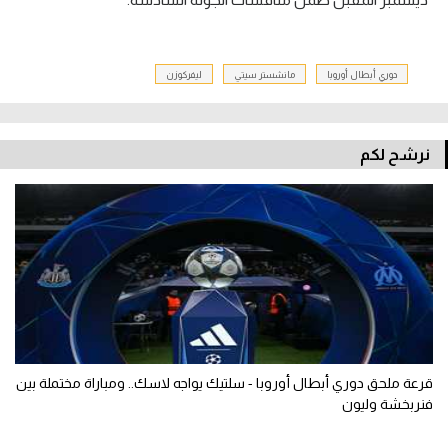
دوري أبطال أوروبا
مانشستر سيتي
ليفركوزن
نرشح لكم
قرعة ملحق دوري أبطال أوروبا - سلتيك يواجه لاسك.. ومباراة مختملة بين
فنربخشة وليون