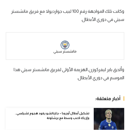
سعودي في الجول
وكانت تلك المواجهة رقم 100 لبيب جوارديولا مع فريق مانشستر
سيتي في دوري الأبطال.
الدوري الإنجليزي
الدوري الإسباني
دوري أبطال أوروبا
مانشستر سيتي
القسم الثاني
رياضات أخرى
وألحق باير ليفركوزن الهزيمة الأولى لفريق مانشستر سيتي هذا
الموسم في دوري الأبطال.
أمم إفريقيا
كرة السلة الأمريكية
أخبار متعلقة:
كرة سلة
كرة يد
تشكيل أبطال أوروبا – جارناتشو يقود هجوم تشيلسي..
وإريك لاعب وسط مع برشلونة
كرة طائرة