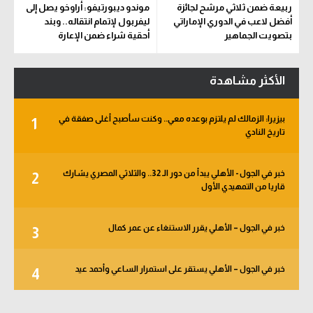
ربيعة ضمن ثلاثي مرشح لجائزة
موندو ديبورتيفو: أراوخو يصل إلى
أفضل لاعب في الدوري الإماراتي
ليفربول لإتمام انتقاله.. وبند
بتصويت الجماهير
أحقية شراء ضمن الإعارة
الأكثر مشاهدة
بيزيرا: الزمالك لم يلتزم بوعده معي.. وكنت سأصبح أغلى صفقة في
1
تاريخ النادي
خبر في الجول - الأهلي يبدأ من دور الـ 32.. والثلاثي المصري يشارك
2
قاريا من التمهيدي الأول
خبر في الجول – الأهلي يقرر الاستنغاء عن عمر كمال
3
خبر في الجول – الأهلي يستقر على استمرار الساعي وأحمد عيد
4