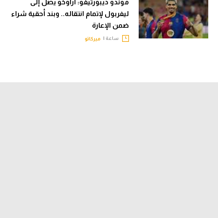
موندو ديبورتيفو: أراوخو يصل إلى
ليفربول لإتمام انتقاله.. وبند أحقية شراء
ضمن الإعارة
ساعة |
ميركاتو