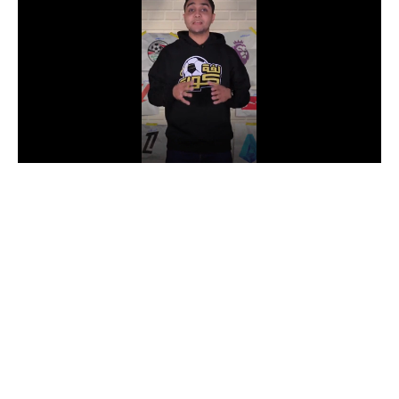
الدوري السعودي للمحترفين
دوري أبطال أوروبا
دوري أبطال إفريقيا
كل البطولات
أقسام
الكرة المصرية
الدوري المصري
الكرة الأوروبية
الكرة الإفريقية
منتخب مصر