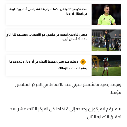
الوطن العربي
سلافكو فينتشيتش حكما لمواجهة تشيلسي أمام برشلونة
في أبطال أوروبا
في المونديال
رياضة نسائية
كونتي: لا أرتدي أقنعة في علاقتي مع اللاعبين.. ونستعد لكاراباج
آسيا
مفاجأة أبطال أوروبا
أمريكا
وكيله: قندوسي يخطط للبقاء في أوروبا.. ولا يوجد ما
ركن الألعاب
يمنع انضمامه للزمالك
أقسام خاصة
وتجمد رصيد مانشستر سيتي عند 10 نقاط في المركز السادس
Gamers
مؤقتا.
ميركاتو
بينما رفع ليفركوزن رصيده إلى 8 نقاط في المركز الثالث عشر بعد
تحقيق في الجول
تحقيق انتصاره الثاني.
تقرير في الجول