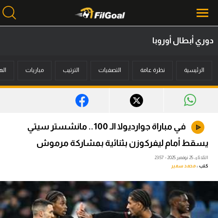
دوري أبطال أوروبا
محتوى إخباري
الرئيسية
نظرة عامة
التصفيات
الترتيب
مباريات
اله
الرئيسية
أخبار
مباريات
في مباراة جوارديولا الـ 100.. مانشستر سيتي
ميركاتو
يسقط أمام ليفركوزن بثنائية بمشاركة مرموش
فانتازي في الجول
الثلاثاء، 25 نوفمبر 2025 - 23:57
كتب :
محمد سمير
مسابقة التوقعات
فيديوهات
عدسات