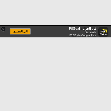
في الجول - FilGoal
×
الى التطبيق
Sarmady
FREE - In Google Play