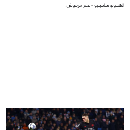
الهجوم: سافينيو – عمر مرموش.