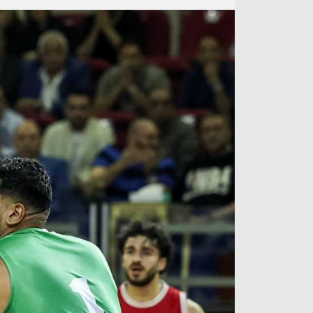
آراء حرة
الدوري ا
ركن الألعاب
دوري أبطا
دوري أبطا
كل البطولات