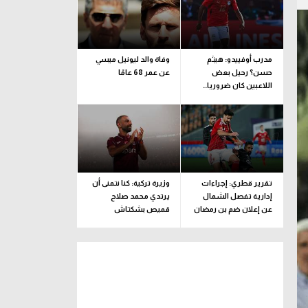
مدرب أوفييدو: هيثم
وفاة والد ليونيل ميسي
حسن؟ رحيل بعض
عن عمر 68 عامًا
اللاعبين كان ضروريا..
ونضع رغبة اللاعب
بالاعتبار
تقرير قطري: إجراءات
وزيرة تركية: كنا نتمنى أن
إدارية تفصل الشمال
يرتدي محمد صلاح
عن إعلان ضم بن رمضان
قميص بشكتاش