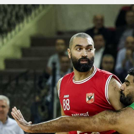
آسيا
دوري أبطال أوروبا
لسعودي للمحترفين
أمريكا
القسم الثاني
ل أوروبا
ركن الألعاب
رياضات أخرى
ل إفريقيا