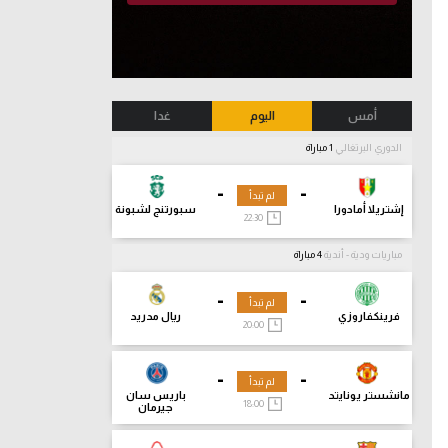
أمس
اليوم
غدا
الدوري البرتغالي
1 مباراة
-
-
لم تبدأ
إشتريلا أمادورا
سبورتنج لشبونة
22:30
مباريات ودية - أندية
4 مباراة
-
-
لم تبدأ
فرينكفاروزي
ريال مدريد
20:00
-
-
لم تبدأ
مانشستر يونايتد
باريس سان
18:00
جيرمان