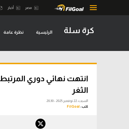
مصر
أخبار
كرة سلة
الرئيسية
نظرة عامة
محتوى إخباري
بطولات
الرئيسية
أمريكا 2026
أخبار
الدوري ا
مباريات
الدوري الإ
ميركاتو
الدوري ال
الثغر
فانتازي في الجول
الدوري ال
السبت، 22 نوفمبر 2025 - 20:30
مسابقة التوقعات
كتب :
FilGoal
الدوري الأ
فيديوهات
الدوري ا
عدسات