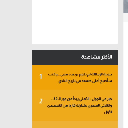
الأكثر مشاهدة
بيزيرا: الزمالك لم يلتزم بوعده معي.. وكنت
1
سأصبح أغلى صفقة في تاريخ النادي
خبر في الجول - الأهلي يبدأ من دور الـ 32..
2
والثلاثي المصري يشارك قاريا من التمهيدي
الأول