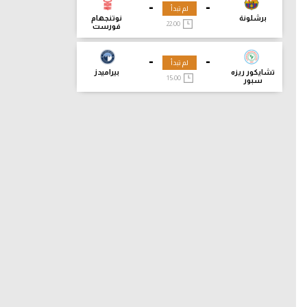
-
-
لم تبدأ
برشلونة
نوتنجهام
22:00
فورست
-
-
لم تبدأ
تشايكور ريزه
بيراميدز
15:00
سبور