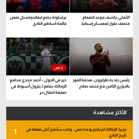
الأهلي يكشف موعد انضمام
برشلونة يضع ليفاندوفسكي ضمن
منصف بقرار لمعسكر إسبانيا
قائمة أساطير النادي
رئيس بلدية طرابزون: هدفنا الفوز
خبر في الجول – أحمد مجدي مدافع
بالدوري الثامن مع محمد صلاح
الزمالك ينضم لـ بترول أسيوط في
صفقة انتقال حر
الأكثر مشاهدة
بيزيرا: الزمالك لم يلتزم بوعده معي.. وكنت سأصبح أغلى صفقة في
1
تاريخ النادي