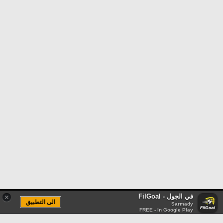
في الجول - FilGoal
×
الى التطبيق
Sarmady
FREE - In Google Play