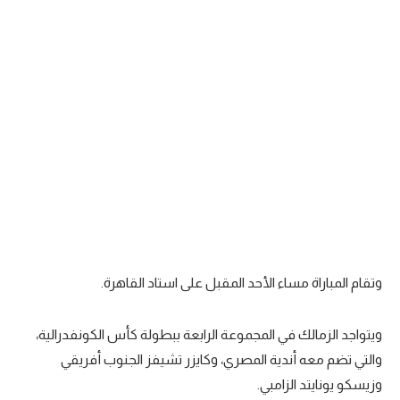
تحليل في الجول
حكايات في الجول
كويز في الجول
فيديو في الجول
وتقام المباراة مساء الأحد المقبل على استاد القاهرة.
ويتواجد الزمالك في المجموعة الرابعة ببطولة كأس الكونفدرالية،
والتي تضم معه أندية المصري، وكايزر تشيفز الجنوب أفريقي
وزيسكو يونايتد الزامبي.