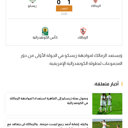
0
1
الزمالك
زيسكو
سعودي في الجول
انتهت
22:00
الدوري الإنجليزي
الدوري الإسباني
الزمالك
كأس الكونفدرالية
دوري أبطال أوروبا
القسم الثاني
ويستعد الزمالك لمواجهة زيسكو في الجولة الأولى من دور
المجموعات لبطولة الكونفدرالية الإفريقية.
رياضات أخرى
أمم إفريقيا
أخبار متعلقة:
كرة السلة الأمريكية
وصول بعثة زيسكو إلى القاهرة استعدادا لمواجهة الزمالك
كرة سلة
في الكونفدرالية
كرة يد
كرة طائرة
وكيله: إصابة أحمد ربيع ليست مزمنة.. والزمالك لن يتعاقد مع