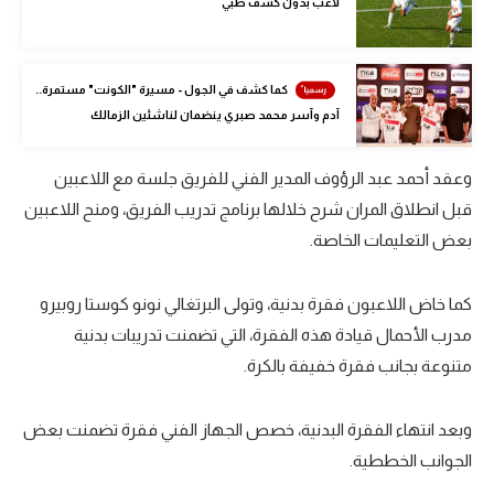
لاعب بدون كشف طبي
الوطن العربي
في المونديال
كما كشف في الجول - مسيرة "الكونت" مستمرة..
رياضة نسائية
آدم وآسر محمد صبري ينضمان لناشئين الزمالك
آسيا
وعقد أحمد عبد الرؤوف المدير الفني للفريق جلسة مع اللاعبين
أمريكا
قبل انطلاق المران شرح خلالها برنامج تدريب الفريق، ومنح اللاعبين
بعض التعليمات الخاصة.
ركن الألعاب
كما خاض اللاعبون فقرة بدنية، وتولى البرتغالي نونو كوستا روبيرو
أقسام خاصة
مدرب الأحمال قيادة هذه الفقرة، التي تضمنت تدريبات بدنية
Gamers
متنوعة بجانب فقرة خفيفة بالكرة.
ميركاتو
وبعد انتهاء الفقرة البدنية، خصص الجهاز الفني فقرة تضمنت بعض
تحقيق في الجول
الجوانب الخططية.
تقرير في الجول