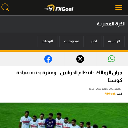
الكرة المصرية
محتوى إخباري
الرئيسية
أخبار
فيديوهات
ألبومات
الرئيسية
أخبار
مباريات
مران الزمالك - انتظام الدوليين.. وفقرة بدنية بقيادة
ميركاتو
كوستا
الخميس، 20 نوفمبر 2025 - 18:08
فانتازي في الجول
كتب :
FilGoal
مسابقة التوقعات
فيديوهات
عدسات