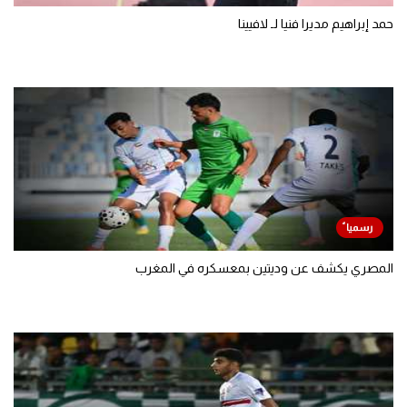
حمد إبراهيم مديرا فنيا لـ لافيينا
المصري يكشف عن وديتين بمعسكره في المغرب