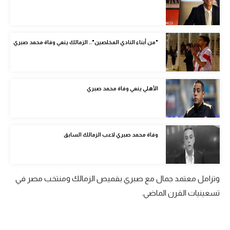
الوطن العربي
في المونديال
"من أبناء النادي المخلصين".. الزمالك ينعي وفاة محمد صبري
رياضة نسائية
آسيا
الأهلي ينعي وفاة محمد صبري
أمريكا
ركن الألعاب
وفاة محمد صبري لاعب الزمالك السابق
أقسام خاصة
Gamers
وتزامل معتمد جمال مع صبري بقميص الزمالك ومنتخب مصر في
ميركاتو
تسعينيات القرن الماضي.
تحقيق في الجول
تقرير في الجول