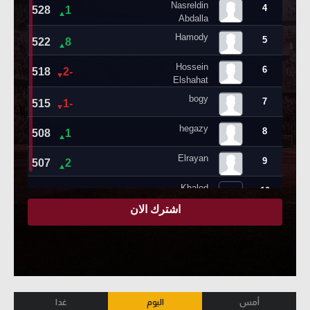
أمس
اليوم
غدا