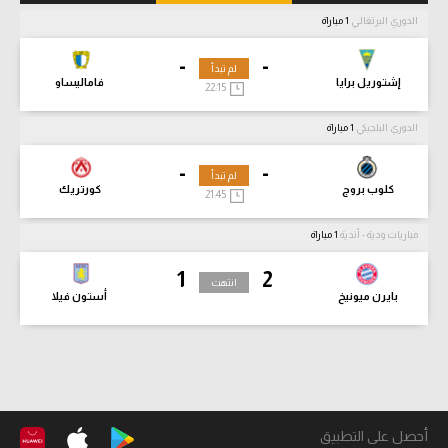
الدوري البرتغالي
1 مباراة
-
-
لم تبدأ
إشتوريل برايا
فاماليساو
22:15
الدوري البلجيكي
1 مباراة
-
-
لم تبدأ
كلوب بروج
كورتريك
21:45
مباريات ودية - أندية
1 مباراة
1
2
انتهت
بايرن ميونيخ
أستون فيلا
أحصل على التطبيق