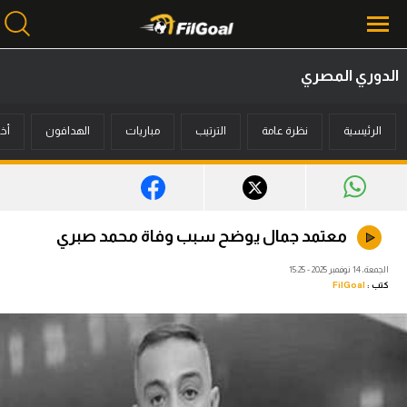
الدوري المصري
محتوى إخباري
الرئيسية
نظرة عامة
الترتيب
مباريات
الهدافون
أخب
الرئيسية
أخبار
مباريات
معتمد جمال يوضح سبب وفاة محمد صبري
ميركاتو
الجمعة، 14 نوفمبر 2025 - 15:25
كتب :
FilGoal
فانتازي في الجول
مسابقة التوقعات
فيديوهات
عدسات