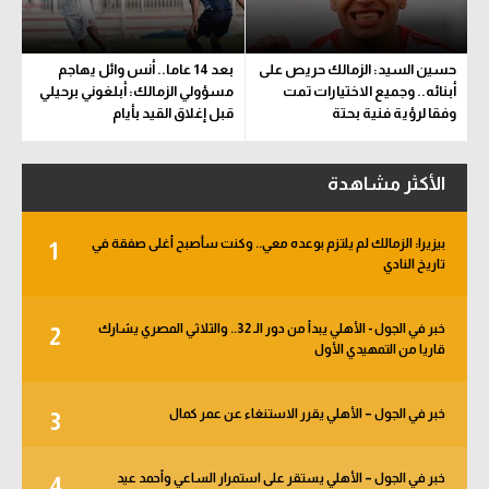
حسين السيد: الزمالك حريص على
بعد 14 عاما.. أنس وائل يهاجم
أبنائه.. وجميع الاختيارات تمت
مسؤولي الزمالك: أبلغوني برحيلي
وفقا لرؤية فنية بحتة
قبل إغلاق القيد بأيام
الأكثر مشاهدة
بيزيرا: الزمالك لم يلتزم بوعده معي.. وكنت سأصبح أغلى صفقة في
1
تاريخ النادي
خبر في الجول - الأهلي يبدأ من دور الـ 32.. والثلاثي المصري يشارك
2
قاريا من التمهيدي الأول
خبر في الجول – الأهلي يقرر الاستنغاء عن عمر كمال
3
خبر في الجول – الأهلي يستقر على استمرار الساعي وأحمد عيد
4