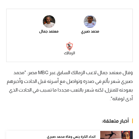
سعودي في الجول
الدوري الإنجليزي
محمد صبري
معتمد جمال
الدوري الإسباني
دوري أبطال أوروبا
الزمالك
القسم الثاني
رياضات أخرى
وقال معتمد جمال لاعب الزمالك السابق عبر MBC مصر: "محمد
صبري شعر بألم في صدره وتواصل مع أسرته قبل الحادث وأخبرهم
أمم إفريقيا
بعودته للمنزل، لكنه شعر بالتعب مجددا ما تسبب في الحادث الذي
كرة السلة الأمريكية
أدى لوفاته".
كرة سلة
كرة يد
أخبار متعلقة:
كرة طائرة
اتحاد الكرة ينعي وفاة محمد صبري