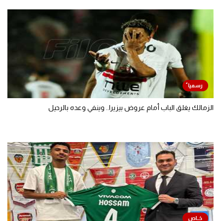
الزمالك يغلق الباب أمام عروض بيزيرا.. وينفي وعده بالرحيل