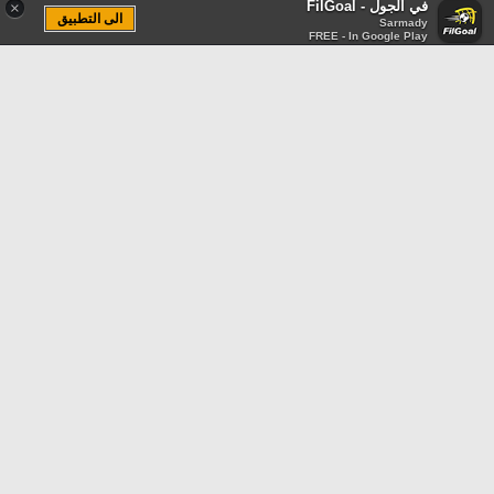
في الجول - FilGoal
×
الى التطبيق
Sarmady
FREE - In Google Play