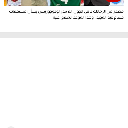
مصدر من الزمالك لـ في الجول: لم ننذر لودوجوريتس بشأن مستحقات
حسام عبد المجيد.. وهذا الموعد المتفق عليه