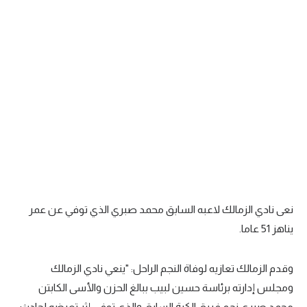
نعى نادي الزمالك لاعبه السابق محمد صبري الذي توفي عن عمر
يناهز 51 عاما.
وقدم الزمالك تعازيه لوفاة النجم الراحل: "ينعي نادي الزمالك
ومجلس إدارته برئاسة حسين لبيب ببالغ الحزن والأسى الكابتن
محمد صبري نجم فريق الكرة السابق والذي توفي إثر تعرضه لحادث