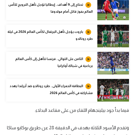
تحتاج إلى 9 أهداف.. إيطاليا تؤجل تأهل النرويج لكأس
الوطن العربي
العالم بفوز قاتل أمام مولدوفا
في المونديال
رياضة نسائية
باروت يؤجل تأهل البرتغال لكأس العالم 2026 في ليلة
طرد رونالدو
آسيا
أمريكا
الثامن على التوالي.. فرنسا تتأهل إلى كأس العالم
ركن الألعاب
برباعية في شباك أوكرانيا
البطاقة الحمراء الأولى.. طرد رونالدو ضد أيرلندا يهدد
أقسام خاصة
مشاركته في كأس العالم 2026
Gamers
ميركاتو
فيما بدأ جود بيلينجهام اللقاء من على مقاعد البدلاء.
تحقيق في الجول
وتقدم الأسود الثلاثة بهدف في الدقيقة 28 عن طريق بوكايو ساكا
تقرير في الجول