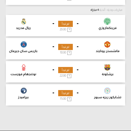
مباريات ودية - أندية
4 مباراة
-
-
لم تبدأ
فرينكفاروزي
ريال مدريد
20:00
-
-
لم تبدأ
مانشستر يونايتد
باريس سان جيرمان
18:00
-
-
لم تبدأ
برشلونة
نوتنجهام فورست
22:00
-
-
لم تبدأ
تشايكور ريزه سبور
بيراميدز
15:00