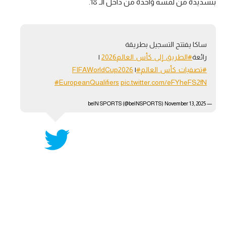
بتسديدة من لمسة واحدة من داخل الـ 18.
تحليل في الجول
حكايات في الجول
ساكا يفتتح التسجيل بطريقة
كويز في الجول
رائعة
#الطريق_إلى_كأس_العالم2026
|
#تصفيات_كأس_العالم
#FIFAWorldCup2026
|
فيديو في الجول
#EuropeanQualifiers
pic.twitter.com/eFYheFS2fN
November 13, 2025
— beIN SPORTS (@beINSPORTS)