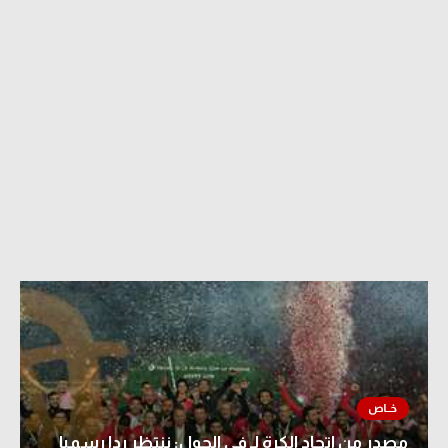
مصدر من اتحاد الكرة لـ في الجول: ننتظر ردا رسميا