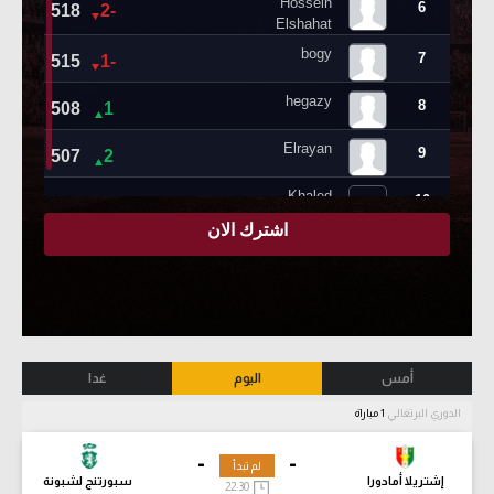
أمس
اليوم
غدا
الدوري البرتغالي
1 مباراة
-
-
لم تبدأ
إشتريلا أمادورا
سبورتنج لشبونة
22:30