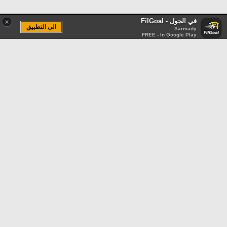
في الجول - FilGoal
×
الى التطبيق
Sarmady
FREE - In Google Play