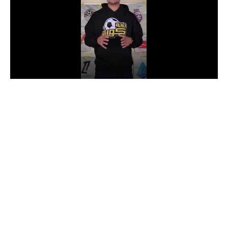
الدوري السعودي للمحترفين
دوري أبطال أوروبا
دوري أبطال إفريقيا
كل البطولات
أقسام
الكرة المصرية
الدوري المصري
الكرة الأوروبية
الكرة الإفريقية
منتخب مصر