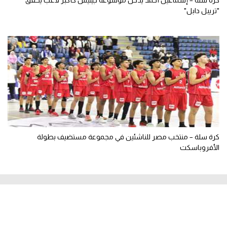
كرة سلة – إسماعيل أحمد يدخل موسوعة جينيس كأكبر لاعب يحقق
"تريبل دابل"
كرة سلة – منتخب مصر للناشئين في مجموعة مستضيف بطولة
الأفروباسكت