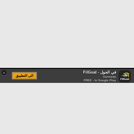
في الجول - FilGoal
×
الى التطبيق
Sarmady
FREE - In Google Play