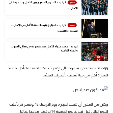
كرة يد – السوبر المصري بين الأهلي وسموحة في
الوطن العربي
الإمارات
في المونديال
رياضة نسائية
كرة يد - الغزاوي رئيسا لبعثة الأهلي في الإمارات
استعدادا للسوبر
آسيا
أمريكا
كرة يد - موعد مباراة الأهلي ضد سموحة في نهائي السوبر..
والقناة الناقلة
ركن الألعاب
ووصلت بعثة نادي سموحة إلى الإمارات مكتملة بعدما تأجل موعد
أقسام خاصة
المباراة أكثر من مرة بسبب تأشيرات البعثة.
Gamers
ميركاتو
تحقيق في الجول
وكان من المقرر أن تلعب المباراة يوم الأربعاء 12 نوفمبر ثم تأجلت
تقرير في الجول
لليوم التالي قبل تحديد يوم الجمعة 14 نوفمبر موعدا نهائيا.