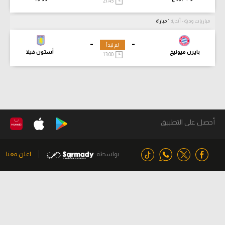
21:45
مباريات ودية - أندية
1 مباراة
-
-
لم تبدأ
بايرن ميونيخ
أستون فيلا
13:00
أحصل على التطبيق
بواسطة
اعلن معنا