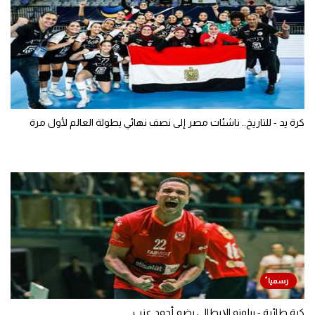
كرة يد - للتاريخ.. ناشئات مصر إلى نصف نهائي بطولة العالم لأول مرة
كرة طائرة - بيلونو الإيطالي يضم أحمد عزب