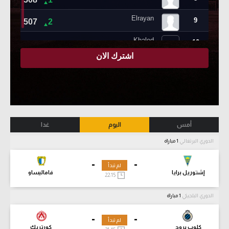
أمس
اليوم
غدا
الدوري البرتغالي
1 مباراة
-
-
لم تبدأ
إشتوريل برايا
فاماليساو
22:15
الدوري البلجيكي
1 مباراة
-
-
لم تبدأ
كلوب بروج
كورتريك