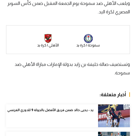
ويلعب الأهلي ضد سموحة يوم الجمعة المقبل ضمن كأس السوبر
سعودي في الجول
المصري لكرة اليد.
الدوري الإنجليزي
الدوري الإسباني
دوري أبطال أوروبا
سموحة | كرة يد
الأهلي | كرة يد
القسم الثاني
وتستضيف صالة خليفة بن زايد بدولة الإمارات مباراة الأهلي ضد
رياضات أخرى
سموحة.
أمم إفريقيا
كرة السلة الأمريكية
أخبار متعلقة:
كرة سلة
يد - يحيى خالد ضمن فريق الأفضل بالجولة 9 للدوري الفرنسي
كرة يد
كرة طائرة