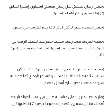
وسجل ريجان هيسكي نجل إيميل هيسكي أسطورة إنجلترا السابق
سعودي في الجول
(2) وهاريسون مايلز أهداف إنجلترا.
الدوري الإنجليزي
الدوري الإسباني
وضمن منتخب مصر التأهل لدور الـ 32 رغم الهزيمة من إنجلترا.
دوري أبطال أوروبا
وبهذه الهزيمة تجمد رصيد منتخب مصر عند النقطة الرابعة في
القسم الثاني
المركز الثالث، بينما ارتفع رصيد إنجلترا للنقطة السادسة في المركز
الثاني.
رياضات أخرى
أمم إفريقيا
ويعد منتخب مصر حاليا ثاني أفضل محتل للمركز الثالث، لكن
كرة السلة الأمريكية
سيلعب 4 منتخبات الثلاثاء المقبل، إذا استمر الوضع كما هو عليه
سيواجه منتخب مصر سابع أفضل متصدر.
كرة سلة
كرة يد
وفاز منتخب فنزويلا على منافسه هايتي في نفس الجولة بأربعة
أهداف مقابل هدفين لتتصدر المجموعة برصيد 7 نقاط ويتذيل
كرة طائرة