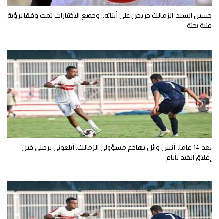
حسين السيد: الزمالك حريص على أبنائه.. وجميع الاختيارات تمت وفقا لرؤية
فنية بحتة
بعد 14 عاما.. أنس وائل يهاجم مسؤولي الزمالك: أبلغوني برحيلي قبل
إغلاق القيد بأيام