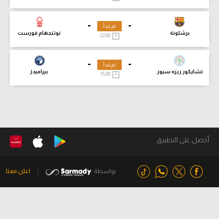
-
-
لم تبدأ
برشلونة
نوتنجهام فورست
22:00
-
-
لم تبدأ
تشايكور ريزه سبور
بيراميدز
15:00
أحصل على التطبيق
بواسطة
اعلن معنا