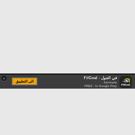
في الجول - FilGoal
×
الى التطبيق
Sarmady
FREE - In Google Play