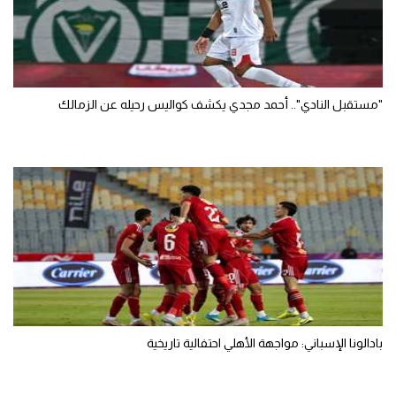
"مستقبل النادي".. أحمد مجدي يكشف كواليس رحيله عن الزمالك
بادالونا الإسباني: مواجهة الأهلي احتفالية تاريخية