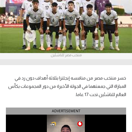
آراء حرة
ركن الألعاب
بطولات
أمريكا 2026
منتخب مصر للناشئين
الدوري المصري
الدوري الإنجليزي الممتاز
خسر منتخب مصر من منافسه إنجلترا بثلاثة أهداف دون رد في
المباراة التي جمعتهما في الجولة الأخيرة من دور المجموعات بكأس
الدوري الإسباني
العالم للناشئين تحت 17 عاما.
الدوري الإيطالي
ADVERTISEMENT
الدوري الألماني
الدوري الفرنسي