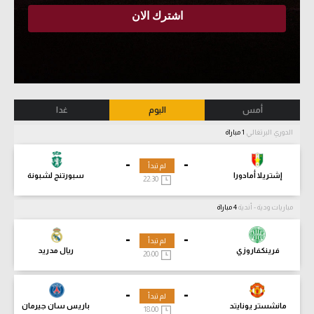
أمس
اليوم
غدا
الدوري البرتغالي
1 مباراة
-
-
لم تبدأ
إشتريلا أمادورا
سبورتنج لشبونة
22:30
مباريات ودية - أندية
4 مباراة
-
-
لم تبدأ
فرينكفاروزي
ريال مدريد
20:00
-
-
لم تبدأ
مانشستر يونايتد
باريس سان جيرمان
18:00