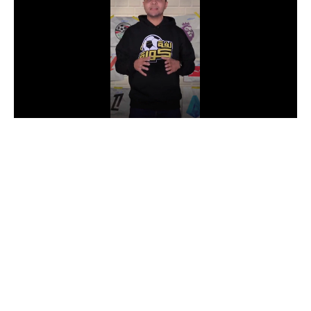
الدوري السعودي للمحترفين
دوري أبطال أوروبا
دوري أبطال إفريقيا
كل البطولات
أقسام
الكرة المصرية
الدوري المصري
الكرة الأوروبية
الكرة الإفريقية
منتخب مصر