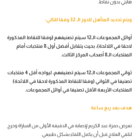
هايتي بدون نقاط.
الوطن العربي
في المونديال
ويتم تحديد المتأهل للدور الـ 32 وفقا للتالي:
رياضة نسائية
أوائل المجموعات الـ12 سيتم تصنيفهم (وفقا للنقاط المذكورة
آسيا
لاحقا في اللائحة)، بحيث يتقابل أفضل أول 8 منتخبات أمام
المنتخبات الـ8 أصحاب المركز الثالث.
أمريكا
ركن الألعاب
ثواني المجموعات الـ12 سيتم تصنيفهم، ليواجه أقل 4 منتخبات
تصنيفا في الثواني (وفقا للنقاط المذكورة لاحقا في اللائحة)
أقسام خاصة
المنتخبات الأربعة الأقل تصنيفا في أوائل المجموعات.
Gamers
هدف بعد ربع ساعة
ميركاتو
تحقيق في الجول
تعرض حمزة عبد الكريم لإصابة في الدقيقة الأولى من المباراة وخرج
لتلقي العلاج قبل أن يكمل اللقاء بشكل طبيعي.
تقرير في الجول