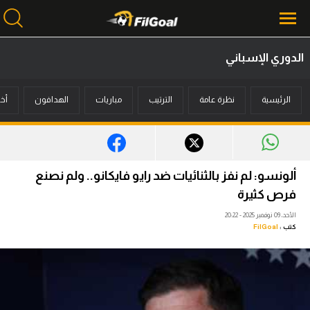
الدوري الإسباني
محتوى إخباري
الرئيسية
نظرة عامة
الترتيب
مباريات
الهدافون
أخب
الرئيسية
أخبار
مباريات
ألونسو: لم نفز بالثنائيات ضد رايو فايكانو.. ولم نصنع
ميركاتو
فرص كثيرة
الأحد، 09 نوفمبر 2025 - 20:22
فانتازي في الجول
كتب :
FilGoal
مسابقة التوقعات
فيديوهات
عدسات