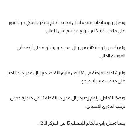
تحليل في الجول
حكايات في الجول
ويظل رايو فايكانو عقدة لريال مدريد، إذ لم يتمكن الملكي من الفوز
على ملعب فاييكاس لرابع موسم على التوالي.
كويز في الجول
فيديو في الجول
ولم يخسر رايو فايكانو من ريال مدريد وبرشلونة على أرضه في
الموسم الحالي.
ولبرشلونة الفرصة في تقليص فارق النقاط مع ريال مدريد إذ انتصر
على منافسه سيلتا فيجو.
وبهذا التعادل ارتفع رصيد ريال مدريد للنقطة 31 في صدارة جدول
ترتيب الدوري الإسباني.
بينما وصل رايو فايكانو للنقطة 15 في المركز الـ 12.