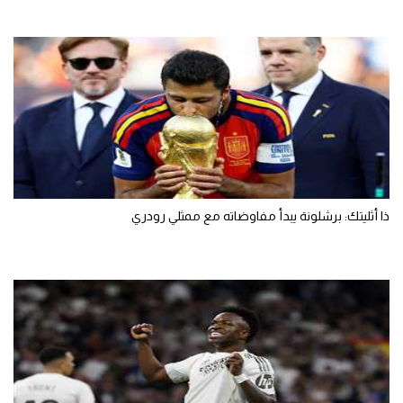
ذا أثليتك: برشلونة يبدأ مفاوضاته مع ممثلي رودري