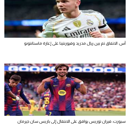
آس: الاتفاق تم بين ريال مدريد وفيورنتينا على إعارة ماستانتونو
سبورت: فيران توريس يوافق على الانتقال إلى باريس سان جيرمان