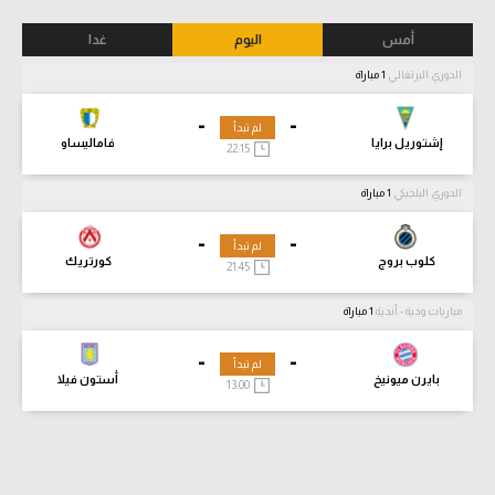
أمس
اليوم
غدا
الدوري البرتغالي
1 مباراة
-
-
لم تبدأ
إشتوريل برايا
فاماليساو
22:15
الدوري البلجيكي
1 مباراة
-
-
لم تبدأ
كلوب بروج
كورتريك
21:45
مباريات ودية - أندية
1 مباراة
-
-
لم تبدأ
بايرن ميونيخ
أستون فيلا
13:00