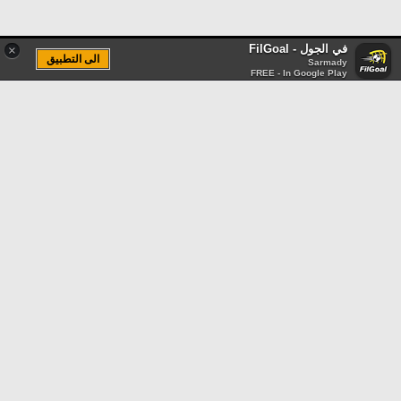
في الجول - FilGoal
×
الى التطبيق
Sarmady
FREE - In Google Play