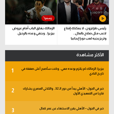
رئيس طرابزون: لا يمكنك إقناع
الزمالك يغلق الباب أمام عروض
لاعب مثل صلاح بالمال..
بيزيرا.. وينفي وعده بالرحيل
وتريزيجيه لعب دورا إيجابيا
الأكثر مشاهدة
بيزيرا: الزمالك لم يلتزم بوعده معي.. وكنت سأصبح أغلى صفقة في
1
تاريخ النادي
خبر في الجول - الأهلي يبدأ من دور الـ 32.. والثلاثي المصري يشارك
2
قاريا من التمهيدي الأول
خبر في الجول – الأهلي يقرر الاستنغاء عن عمر كمال
3