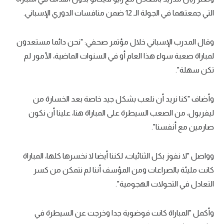
التي جمعتهما في الجولة الـ 12 ضمن منافسات الدوري الإسباني.
سعودي في الجول
الدوري الإنجليزي
وقال المدرب الإسباني خلال مؤتمر صحفي: "نحن دائما مستعدون
الدوري الإسباني
لمباراة صعبة سواء هذا العام أو في السنوات الماضية، الأمور لم
تكن سهلة".
دوري أبطال أوروبا
القسم الثاني
وأضاف "كنا نريد أن نلعب بشكل جيد خاصة بعد الخسارة من
ليفربول، من الصعب السيطرة على المباراة هنا، علينا أن نكون
رياضات أخرى
صارمين مع أنفسنا".
أمم إفريقيا
كرة السلة الأمريكية
وواصل "لا نفوز بكل الثنائيات، لكننا أيضا لا نخسرها كلها، المباراة
كانت مليئة بالصراعات ومن المؤسف أننا لم نتمكن من كسر
كرة سلة
التعادل في التحولات الهجومية".
كرة يد
وأكمل "المباراة كانت فوضوية جدا وخرجت عن السيطرة في
كرة طائرة