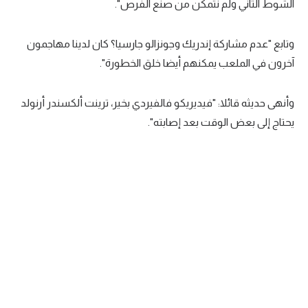
الشوط الثاني ولم نتمكن من صنع الفرص".
الوطن العربي
في المونديال
وتابع "عدم مشاركة إندريك وجونزالو جارسيا؟ كان لدينا مهاجمون
آخرون في الملعب يمكنهم أيضا خلق الخطورة".
رياضة نسائية
آسيا
وأنهى حديثه قائلا: "فيديريكو فالفيردي بخير، ترينت ألكسندر أرنولد
يحتاج إلى بعض الوقت بعد إصابته".
أمريكا
ركن الألعاب
أقسام خاصة
Gamers
ميركاتو
تحقيق في الجول
تقرير في الجول