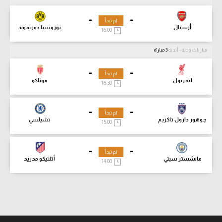
-
-
لم تبدأ
أرسنال
بوروسيا دورتموند
16:00
مباريات ودية - أندية
3 مباراة
-
-
لم تبدأ
ليفربول
موناكو
16:30
-
-
لم تبدأ
جوهور دارول تاكزيم
تشيلسي
15:00
-
-
لم تبدأ
مانشستر سيتي
أتلتيكو مدريد
14:00