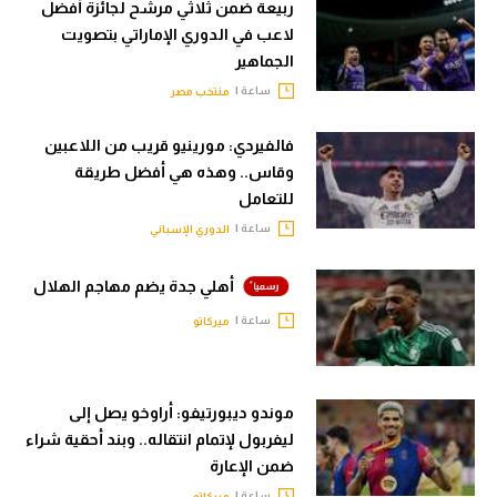
ربيعة ضمن ثلاثي مرشح لجائزة أفضل
لاعب في الدوري الإماراتي بتصويت
الجماهير
ساعة |
منتخب مصر
فالفيردي: مورينيو قريب من اللاعبين
وقاس.. وهذه هي أفضل طريقة
للتعامل
ساعة |
الدوري الإسباني
أهلي جدة يضم مهاجم الهلال
ساعة |
ميركاتو
موندو ديبورتيفو: أراوخو يصل إلى
ليفربول لإتمام انتقاله.. وبند أحقية شراء
ضمن الإعارة
ساعة |
ميركاتو