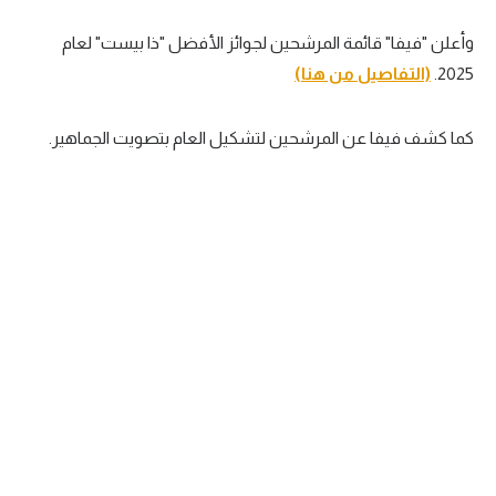
سعودي في الجول
وأعلن "فيفا" قائمة المرشحين لجوائز الأفضل "ذا بيست" لعام
2025.
(التفاصيل من هنا)
الدوري الإنجليزي
الدوري الإسباني
كما كشف فيفا عن المرشحين لتشكيل العام بتصويت الجماهير.
دوري أبطال أوروبا
القسم الثاني
رياضات أخرى
أمم إفريقيا
كرة السلة الأمريكية
كرة سلة
كرة يد
كرة طائرة