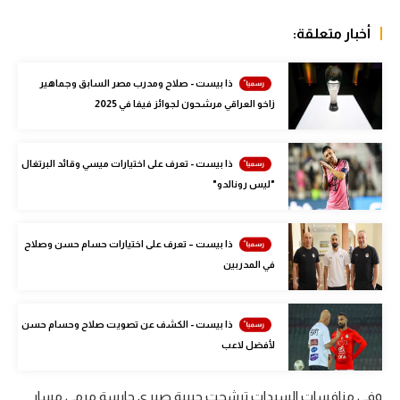
الوطن العربي
أخبار متعلقة:
في المونديال
ذا بيست - صلاح ومدرب مصر السابق وجماهير
رياضة نسائية
زاخو العراقي مرشحون لجوائز فيفا في 2025
آسيا
أمريكا
ذا بيست - تعرف على اختيارات ميسي وقائد البرتغال
"ليس رونالدو"
ركن الألعاب
ذا بيست – تعرف على اختيارات حسام حسن وصلاح
أقسام خاصة
في المدربين
Gamers
ميركاتو
ذا بيست - الكشف عن تصويت صلاح وحسام حسن
لأفضل لاعب
تحقيق في الجول
تقرير في الجول
وفي منافسات السيدات ترشحت حبيبة صبري حارسة مرمى مسار