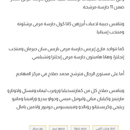
ضمن 11 حارسة مرشحة.
تحليل في الجول
حكايات في الجول
وتنافس حبيبة لاعبات أبرزهن كاتا كول حارسة مرمى برشلونة
كويز في الجول
ومنتخب إسبانيا.
فيديو في الجول
كما تتواجد ماري إيربس حارسة مرمى باريس سان جيرمان ومنتخب
إنجلترا، وهانا هامبتون حارسة مرمى إنجلترا وتشيلسي.
أما على مستوى الرجال فترشح محمد صلاح في مركز المهاجم.
وينافس صلاح كل من كفارتسخيليا وروبرت ليفاندوفسكي ولاوتارو
مارتينيز وكيليان مبابي وليونيل ميسي وجواو بيدرو ورافينيا وماتيو
ريتيجي وكريستيانو رونالدو وفينيسيوس جونيور ولامين يامال.
اتحاد غريان الليبي
محمد بازوكا
محمود سيد
عمر بسام