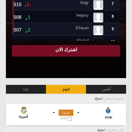
أمس
اليوم
غدا
الدوري البرتغالي
1 مباراة
-
-
لم تبدأ
بورتو
ألفيركا
20:00
كأس الإمارات
1 مباراة