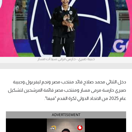
آراء حرة
ركن الألعاب
بطولات
أمريكا 2026
حبيبة صبري - حارس مرمى سيدات مسار
الدوري المصري
الدوري الإنجليزي الممتاز
دخل الثنائي محمد صلاح قائد منتخب مصر ونجم ليفربول وحبيبة
الدوري الإسباني
صبري حارسة مرمى مسار ومنتخب مصر قائمة المرشحين لتشكيل
عام 2025 من الاتحاد الدولي لكرة القدم "فيفا".
الدوري الإيطالي
ADVERTISEMENT
الدوري الألماني
الدوري الفرنسي