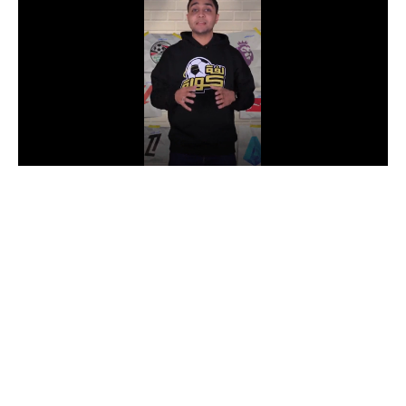
الدوري السعودي للمحترفين
دوري أبطال أوروبا
دوري أبطال إفريقيا
كل البطولات
أقسام
الكرة المصرية
الدوري المصري
الكرة الأوروبية
الكرة الإفريقية
منتخب مصر