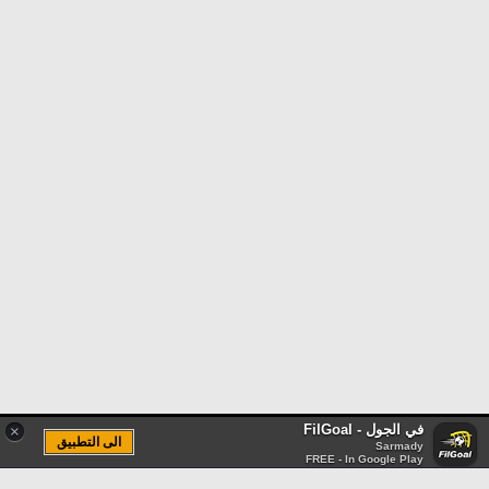
في الجول - FilGoal
×
الى التطبيق
Sarmady
FREE - In Google Play