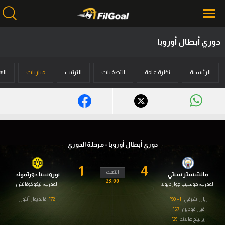
دوري أبطال أوروبا
محتوى إخباري
الرئيسية
نظرة عامة
التصفيات
الترتيب
مباريات
اله
الرئيسية
أخبار
مباريات
ميركاتو
دوري أبطال أوروبا - مرحلة الدوري
فانتازي في الجول
1
4
انتهت
مانشستر سيتي
بوروسيا دورتموند
مسابقة التوقعات
23:00
المدرب:
جوسيب جوارديولا
المدرب:
نيكو كوفاتش
فيديوهات
ريان شرقي
1+ 90'
72'
فالديمار أنتون
فيل فودين
57'
عدسات
إيرلينج هالاند
29'