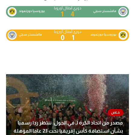
دوري أبطال أوروبا
مانشستر سيتي
بوروسيا دورتموند
1
4
دوري أبطال أوروبا
بوروسيا دورتموند
مانشستر سيتي
0
1
مصدر من اتحاد الكرة لـ في الجول: ننتظر ردا رسميا
بشأن استضافة كأس إفريقيا تحت 23 عاما المؤهلة