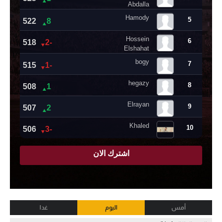
أمس
اليوم
غدا