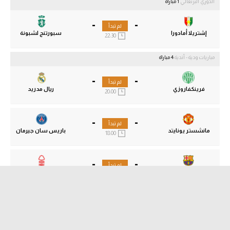
الدوري البرتغالي
1 مباراة
-
-
لم تبدأ
إشتريلا أمادورا
سبورتنج لشبونة
22:30
مباريات ودية - أندية
4 مباراة
-
-
لم تبدأ
فرينكفاروزي
ريال مدريد
20:00
-
-
لم تبدأ
مانشستر يونايتد
باريس سان جيرمان
18:00
-
-
لم تبدأ
برشلونة
نوتنجهام فورست
22:00
-
-
لم تبدأ
تشايكور ريزه سبور
بيراميدز
15:00