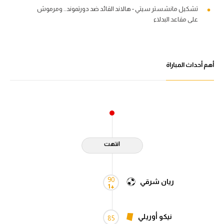
تشكيل مانشستر سيتي - هالاند القائد ضد دورتموند.. ومرموش
على مقاعد البدلاء
أهم أحداث المباراة
انتهت
90
ريان شرقي
+1
نيكو أوريلي
85