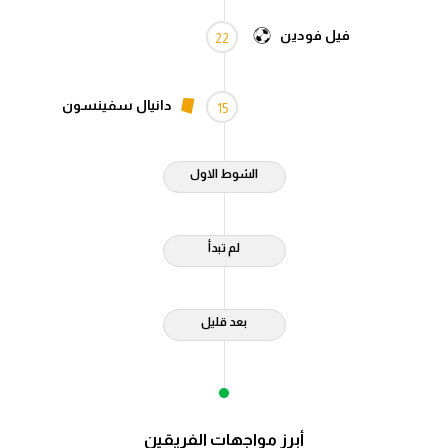
فيل فودين
22
دانيال سفينسون
15
الشوط الاول
لم تبدأ
بعد قليل
أبرز مواجهات الفريقين