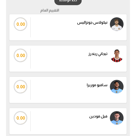
خط الوسط
الوطن العربي
التقييم العام
في المونديال
نيكولاس جونزاليس
0.00
رياضة نسائية
آسيا
تيجاني ريندرز
أمريكا
0.00
ركن الألعاب
سافيو موريرا
0.00
أقسام خاصة
Gamers
ميركاتو
فيل فودين
0.00
تحقيق في الجول
تقرير في الجول