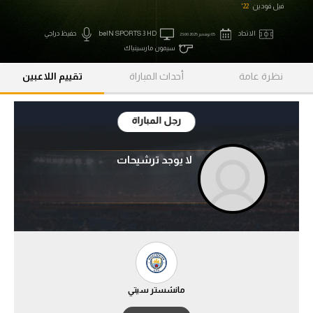
فيل فودين
22'
آراء حرة
الاتحاد
beIN SPORTS 3 HD
حفيظ دراجي
05 نوفمبر 2025 23:00
ركن الألعاب
سيمون مارسينياك
نظرة عامة
أحداث المباراة
تقييم اللاعبين
بطولات
أمريكا 2026
رجل المباراة
الدوري المصري
لا يوجد ترشيحات
الدوري الإنجليزي الممتاز
الدوري الإسباني
الدوري الإيطالي
الدوري الألماني
مانشستر سيتي
الدوري الفرنسي