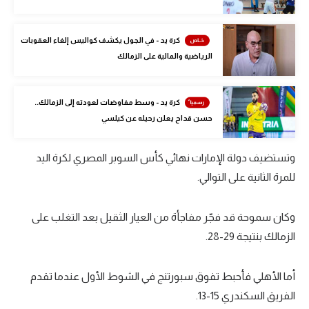
الوطن العربي
في المونديال
كرة يد - في الجول يكشف كواليس إلغاء العقوبات
الرياضية والمالية على الزمالك
رياضة نسائية
آسيا
كرة يد - وسط مفاوضات لعودته إلى الزمالك..
حسن قداح يعلن رحيله عن كيلسي
أمريكا
ركن الألعاب
وتستضيف دولة الإمارات نهائي كأس السوبر المصري لكرة اليد
للمرة الثانية على التوالي.
أقسام خاصة
وكان سموحة قد فجّر مفاجأة من العيار الثقيل بعد التغلب على
Gamers
الزمالك بنتيجة 29-28.
ميركاتو
تحقيق في الجول
أما الأهلي فأحبط تفوق سبورتنج في الشوط الأول عندما تقدم
الفريق السكندري 15-13.
تقرير في الجول