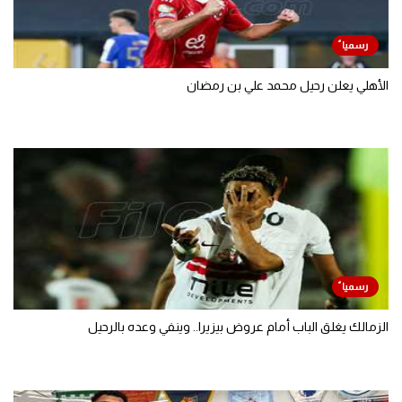
الأهلي يعلن رحيل محمد علي بن رمضان
الزمالك يغلق الباب أمام عروض بيزيرا.. وينفي وعده بالرحيل