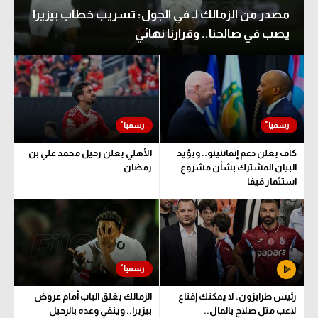
مصدر من الزمالك لـ في الجول: تسريب خطاب بيزيرا
يصب في صالحنا.. وقرارنا نهائي
كاف يعلن دعم إنفانتينو.. ويؤيد
الأهلي يعلن رحيل محمد علي بن
البيان المشترك بشأن مشروع
رمضان
استثمار فيفا
رئيس طرابزون: لا يمكنك إقناع
الزمالك يغلق الباب أمام عروض
لاعب مثل صلاح بالمال..
بيزيرا.. وينفي وعده بالرحيل