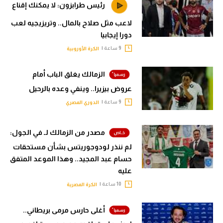
رئيس طرابزون: لا يمكنك إقناع
لاعب مثل صلاح بالمال.. وتريزيجيه لعب
دورا إيجابيا
9 ساعة |
الكرة الأوروبية
الزمالك يغلق الباب أمام
عروض بيزيرا.. وينفي وعده بالرحيل
9 ساعة |
الدوري المصري
مصدر من الزمالك لـ في الجول:
لم ننذر لودوجوريتس بشأن مستحقات
حسام عبد المجيد.. وهذا الموعد المتفق
عليه
10 ساعة |
الكرة المصرية
أغلى حارس مرمى بريطاني..