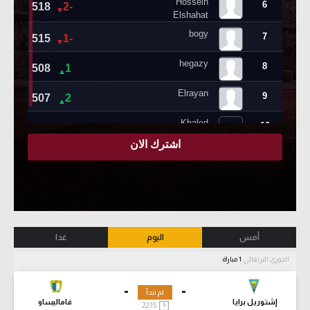
أمس
اليوم
غدا
الدوري البرتغالي
1 مباراة
-
-
لم تبدأ
إشتوريل برايا
فاماليساو
22:15