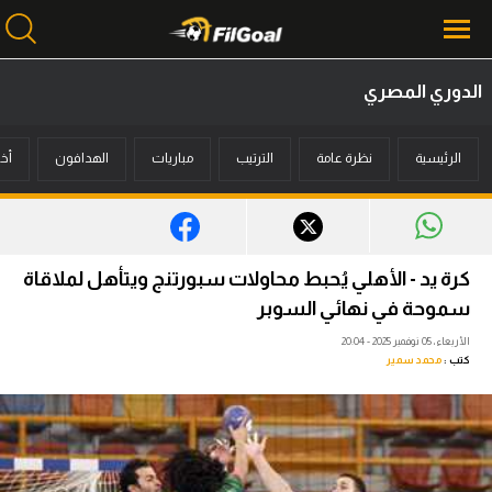
الدوري المصري
محتوى إخباري
الرئيسية
نظرة عامة
الترتيب
مباريات
الهدافون
أخب
الرئيسية
أخبار
مباريات
كرة يد - الأهلي يُحبط محاولات سبورتنج ويتأهل لملاقاة
ميركاتو
سموحة في نهائي السوبر
الأربعاء، 05 نوفمبر 2025 - 20:04
فانتازي في الجول
كتب :
محمد سمير
مسابقة التوقعات
فيديوهات
عدسات