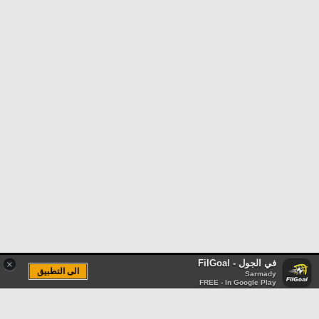
في الجول - FilGoal
×
الى التطبيق
Sarmady
FREE - In Google Play