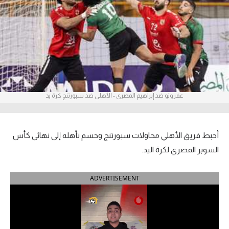
آراء حرة
ركن الألعاب
بطولات
أمريكا 2026
عفروتو ضد إبراهيم المصري - الأهلي ضد سبورتنج كرة يد
الدوري المصري
الدوري الإنجليزي الممتاز
أحبط فريق الأهلي محاولات سبورتنج وحسم تأهله إلى نهائي كأس
السوبر المصري لكرة اليد.
الدوري الإسباني
ADVERTISEMENT
الدوري الإيطالي
الدوري الألماني
الدوري الفرنسي