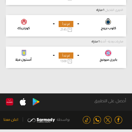
الدوري البلجيكي
1 مباراة
-
-
لم تبدأ
كلوب بروج
كورتريك
21:45
مباريات ودية - أندية
1 مباراة
-
-
لم تبدأ
بايرن ميونيخ
أستون فيلا
13:00
أحصل على التطبيق
بواسطة
اعلن معنا