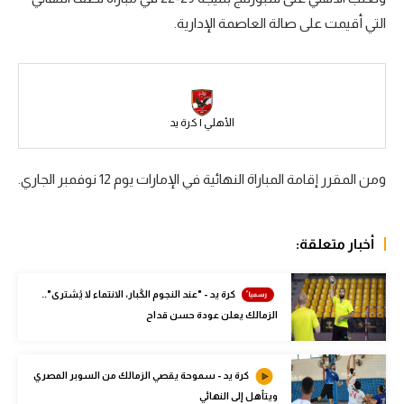
التي أقيمت على صالة العاصمة الإدارية.
سعودي في الجول
الدوري الإنجليزي
الدوري الإسباني
الأهلي | كرة يد
دوري أبطال أوروبا
القسم الثاني
ومن المقرر إقامة المباراة النهائية في الإمارات يوم 12 نوفمبر الجاري.
رياضات أخرى
أمم إفريقيا
أخبار متعلقة:
كرة السلة الأمريكية
كرة يد - "عند النجوم الكُبار، الانتماء لا يُشترى"..
كرة سلة
الزمالك يعلن عودة حسن قداح
كرة يد
كرة يد - سموحة يقصي الزمالك من السوبر المصري
كرة طائرة
ويتأهل إلى النهائي