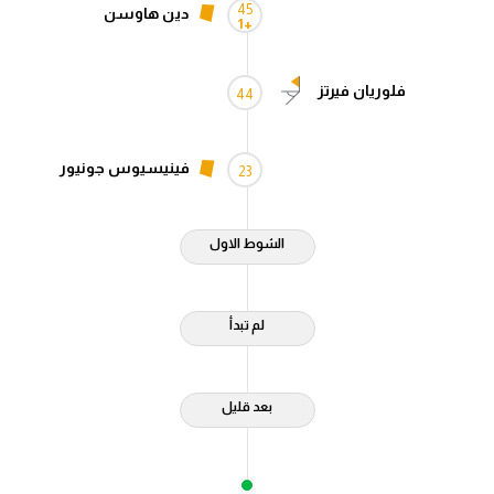
45
دين هاوسن
+1
تحليل في الجول
حكايات في الجول
فلوريان فيرتز
44
كويز في الجول
فيديو في الجول
فينيسيوس جونيور
23
الشوط الاول
لم تبدأ
بعد قليل