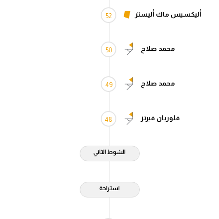
الوطن العربي
أليكسيس ماك أليستر
52
في المونديال
محمد صلاح
رياضة نسائية
50
آسيا
محمد صلاح
49
أمريكا
ركن الألعاب
فلوريان فيرتز
48
أقسام خاصة
الشوط الثاني
Gamers
ميركاتو
استراحة
تحقيق في الجول
تقرير في الجول