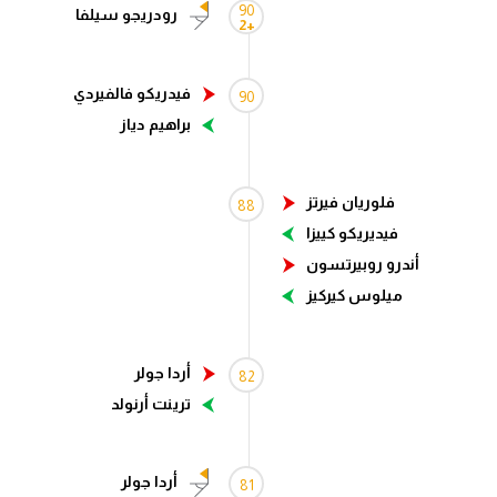
90
رودريجو سيلفا
+2
الدوري السعودي للمحترفين
فيدريكو فالفيردي
دوري أبطال أوروبا
90
براهيم دياز
دوري أبطال إفريقيا
كل البطولات
فلوريان فيرتز
88
فيديريكو كييزا
أندرو روبيرتسون
أقسام
ميلوس كيركيز
الكرة المصرية
الدوري المصري
أردا جولر
82
الكرة الأوروبية
ترينت أرنولد
الكرة الإفريقية
أردا جولر
منتخب مصر
81