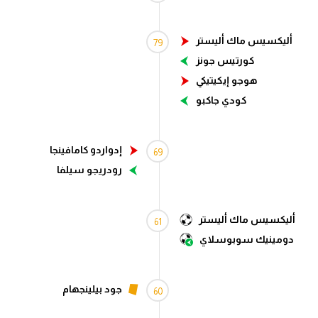
سعودي في الجول
أليكسيس ماك أليستر
79
الدوري الإنجليزي
كورتيس جونز
الدوري الإسباني
هوجو إيكيتيكي
كودي جاكبو
دوري أبطال أوروبا
القسم الثاني
إدواردو كامافينجا
69
رياضات أخرى
رودريجو سيلفا
أمم إفريقيا
كرة السلة الأمريكية
أليكسيس ماك أليستر
61
دومينيك سوبوسلاي
كرة سلة
كرة يد
جود بيلينجهام
60
كرة طائرة