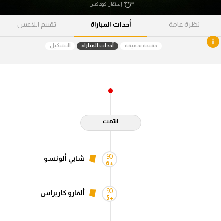
إستفان كوفاكس
آراء حرة
نظرة عامة
أحداث المباراة
تقييم اللاعبين
ركن الألعاب
دقيقة بدقيقة
أحداث المباراة
التشكيل
بطولات
أمريكا 2026
الدوري المصري
انتهت
الدوري الإنجليزي الممتاز
الدوري الإسباني
90
شابي ألونسو
+6
الدوري الإيطالي
90
ألفارو كاريراس
الدوري الألماني
+5
الدوري الفرنسي