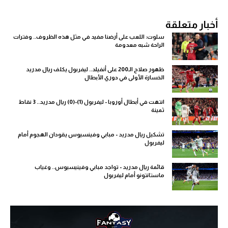
أخبار متعلقة
سلوت: اللعب على أرضنا مفيد في مثل هذه الظروف.. وفترات
الراحة شبه معدومة
ظهور صلاح الـ200 على أنفيلد.. ليفربول يكلف ريال مدريد
الخسارة الأولى في دوري الأبطال
انتهت في أبطال أوروبا - ليفربول (1)-(0) ريال مدريد.. 3 نقاط
ثمينة
تشكيل ريال مدريد - مبابي وفينسيوس يقودان الهجوم أمام
ليفربول
قائمة ريال مدريد - تواجد مبابي وفينيسيوس.. وغياب
ماستانتونو أمام ليفربول