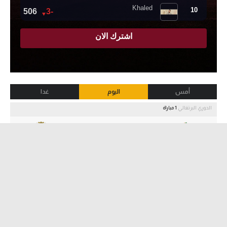
أمس
اليوم
غدا
الدوري البرتغالي
1 مباراة
-
-
لم تبدأ
بورتو
ألفيركا
20:00
مباريات ودية - أندية
3 مباراة
-
-
لم تبدأ
ليفربول
موناكو
16:30
-
-