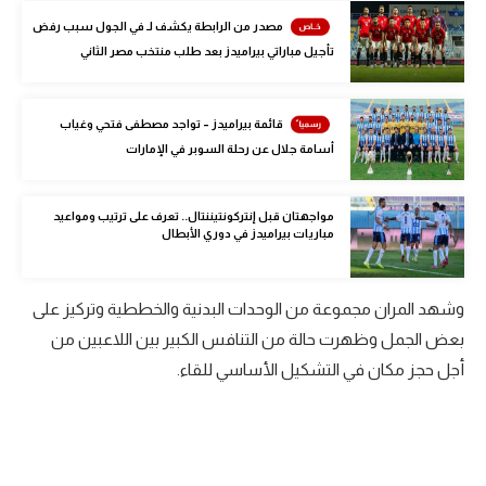
الوطن العربي
مصدر من الرابطة يكشف لـ في الجول سبب رفض
تأجيل مباراتي بيراميدز بعد طلب منتخب مصر الثاني
في المونديال
رياضة نسائية
قائمة بيراميدز – تواجد مصطفى فتحي وغياب
أسامة جلال عن رحلة السوبر في الإمارات
آسيا
أمريكا
مواجهتان قبل إنتركونتيننتال.. تعرف على ترتيب ومواعيد
مباريات بيراميدز في دوري الأبطال
ركن الألعاب
وشهد المران مجموعة من الوحدات البدنية والخططية وتركيز على
أقسام خاصة
بعض الجمل وظهرت حالة من التنافس الكبير بين اللاعبين من
Gamers
أجل حجز مكان في التشكيل الأساسي للقاء.
ميركاتو
تحقيق في الجول
تقرير في الجول