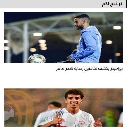
نرشح لكم
بيراميدز يكشف تفاصيل إصابة ناصر ماهر