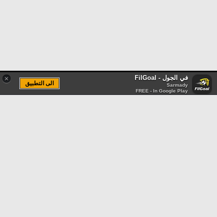
في الجول - FilGoal
×
الى التطبيق
Sarmady
FREE - In Google Play