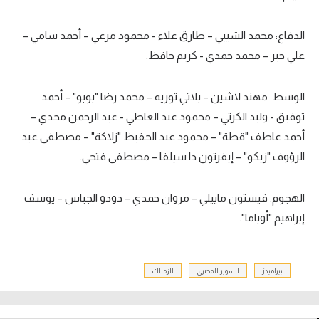
الدفاع: محمد الشيبي – طارق علاء - محمود مرعي – أحمد سامي –
علي جبر – محمد حمدي - كريم حافظ.
الوسط: مهند لاشين – بلاتي توريه – محمد رضا "بوبو" – أحمد
توفيق - وليد الكرتي – محمود عبد العاطي - عبد الرحمن مجدي –
أحمد عاطف "قطة" – محمود عبد الحفيظ "زلاكة" – مصطفى عبد
الرؤوف "زيكو" – إيفرتون دا سيلفا – مصطفى فتحي.
الهجوم: فيستون ماييلي – مروان حمدي – دودو الجباس – يوسف
إبراهيم "أوباما".
بيراميدز
السوبر المصري
الزمالك