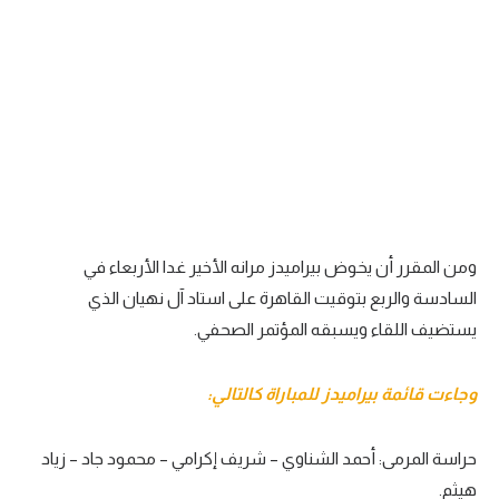
تحليل في الجول
حكايات في الجول
كويز في الجول
فيديو في الجول
ومن المقرر أن يخوض بيراميدز مرانه الأخير غدا الأربعاء في
السادسة والربع بتوقيت القاهرة على استاد آل نهيان الذي
يستضيف اللقاء ويسبقه المؤتمر الصحفي.
وجاءت قائمة بيراميدز للمباراة كالتالي:
حراسة المرمى: أحمد الشناوي – شريف إكرامي – محمود جاد – زياد
هيثم.