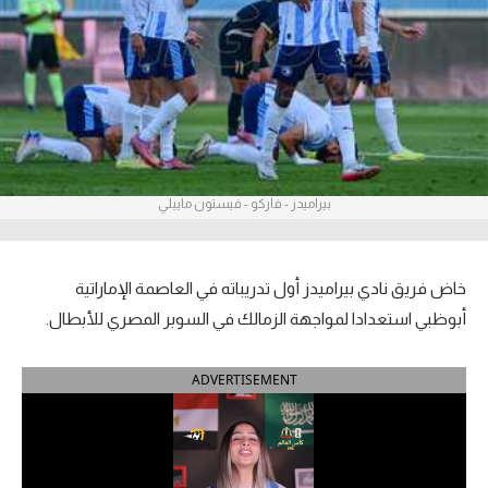
آراء حرة
ركن الألعاب
بطولات
أمريكا 2026
بيراميدز - فاركو - فيستون ماييلي
الدوري المصري
الدوري الإنجليزي الممتاز
خاض فريق نادي بيراميدز أول تدريباته في العاصمة الإماراتية
أبوظبي استعدادا لمواجهة الزمالك في السوبر المصري للأبطال.
الدوري الإسباني
ADVERTISEMENT
الدوري الإيطالي
الدوري الألماني
الدوري الفرنسي