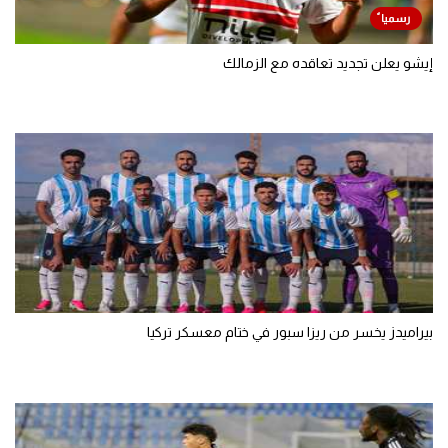
إيشو يعلن تجديد تعاقده مع الزمالك
بيراميدز يخسر من ريزا سبور في ختام معسكر تركيا