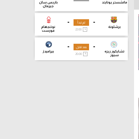
مانشستر يونايتد
باريس سان
جيرمان
-
-
لم تبدأ
برشلونة
نوتنجهام
22:00
فورست
-
-
بعد قليل
تشايكور ريزه
بيراميدز
20:00
سبور