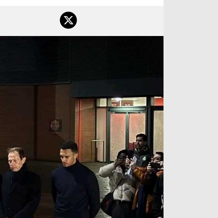
آراء حرة
الدوري ا
ركن الألعاب
دوري أبطا
دوري أبطا
كل البطولات