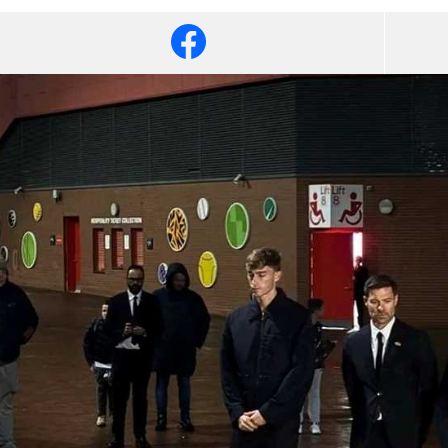
آسيا
دوري أبطال أوروبا
لسعودي للمحترفين
أمريكا
القسم الثاني
ل أوروبا
ركن الألعاب
رياضات أخرى
ل إفريقيا