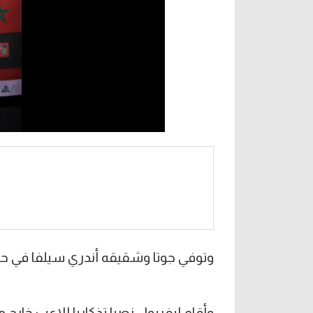
وتوفي جوتا وشقيقه أندري سيلفا في حادث 
وأقام ليفربول نصبا تذكاريا للاعب خارج م