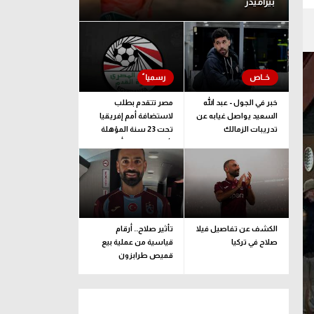
بيراميدز
خبر في الجول - عبد الله
مصر تتقدم بطلب
السعيد يواصل غيابه عن
لاستضافة أمم إفريقيا
تدريبات الزمالك
تحت 23 سنة المؤهلة
لأولمبياد لوس أنجلوس
الكشف عن تفاصيل فيلا
تأثير صلاح.. أرقام
صلاح في تركيا
قياسية من عملية بيع
قميص طرابزون