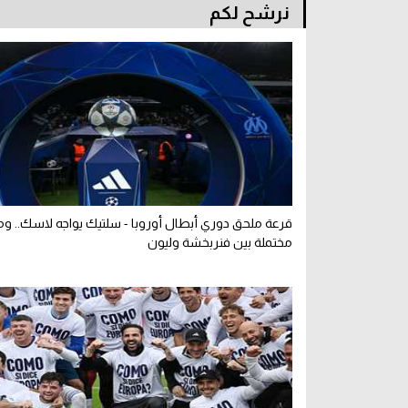
نرشح لكم
قرعة ملحق دوري أبطال أوروبا - سلتيك يواجه لاسك.. ومب
مختملة بين فنربخشة وليون