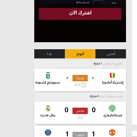
أمس
اليوم
غدا
الدوري البرتغالي
1 مباراة
-
-
لم تبدأ
إشتريلا أمادورا
سبورتنج لشبونة
22:30
مباريات ودية - أندية
4 مباراة
0
0
مباشر
فرينكفاروزي
ريال مدريد
23:34
1
1
انتهت