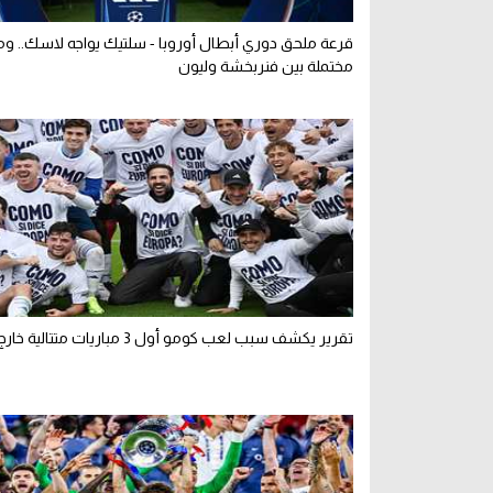
قرعة ملحق دوري أبطال أوروبا - سلتيك يواجه لاسك.. ومب
مختملة بين فنربخشة وليون
تقرير يكشف سبب لعب كومو أول 3 مباريات متتالية خارج ملعبه