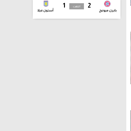
1
2
انتهت
بايرن ميونيخ
أستون فيلا