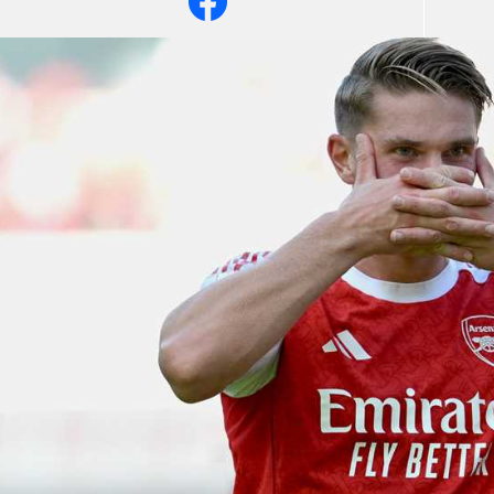
آسيا
دوري أبطال أوروبا
لسعودي للمحترفين
أمريكا
القسم الثاني
ل أوروبا
ركن الألعاب
رياضات أخرى
ل إفريقيا