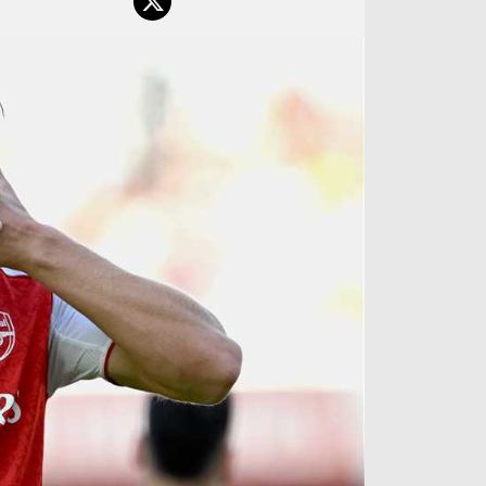
آراء حرة
الدوري ا
ركن الألعاب
دوري أبطا
دوري أبطا
كل البطولات