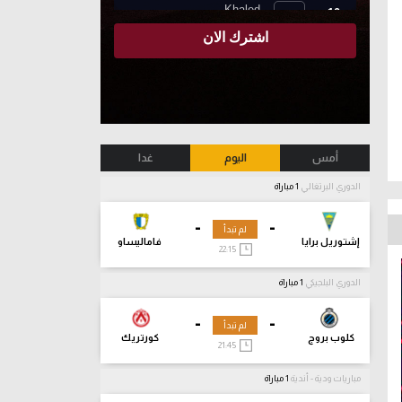
أمس
اليوم
غدا
الدوري البرتغالي
1 مباراة
-
-
لم تبدأ
إشتوريل برايا
فاماليساو
22:15
الدوري البلجيكي
1 مباراة
-
-
لم تبدأ
كلوب بروج
كورتريك
21:45
مباريات ودية - أندية
1 مباراة