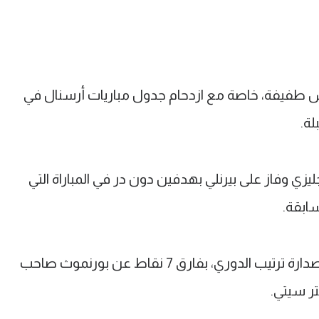
يس طفيفة، خاصة مع ازدحام جدول مباريات أرسنال في
لة.
يزي وفاز على بيرنلي بهدفين دون در في المباراة التي
ابقة.
ورفع أرسنال رصيده إلى النقطة 25 في صدارة ترتيب الدوري، بفارق 7 نقاط عن بورنموث صاحب
ر سيتي.