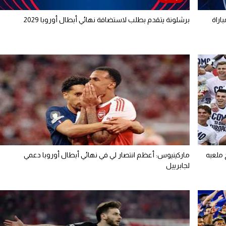
اراة
برشلونة يتقدم بطلب لاستضافة نهائي أبطال أوروبا 2029
ماركينيوس: أعظم انتصار لي في نهائي أبطال أوروبا دعمي
لجابرييل