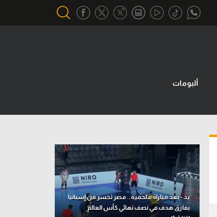
أقسام خاصة
Gamers
ألبومات
يكية
ميركاتو
تحقيق في الجول
تقرير في الجول
تحليل في الجول
حكايات في الجول
كويز في الجول
يد - بعد مباراة ملحمية.. مصر تخسر من إسبانيا
بفارق هدف في نصف نهائي كأس العالم
فيديو في الجول