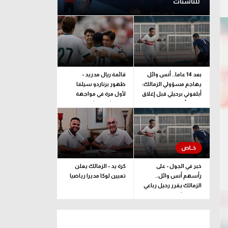
للناشئات
بعد 14 عاما.. أنس وائل
قائمة ريال مدريد -
يهاجم مسؤولي الزمالك:
ظهور برناردو سيلفا
أبلغوني برحيلي قبل إغلاق
لأول مرة في مواجهة
القيد بأيام
فرينتشفاروشي
خبر في الجول - على
كرة يد - الزمالك يعلن
رأسهم أنس وائل..
تعيين لوكا مديرا رياضيا
الزمالك يقرر رحيل رباعي
فريق الشباب