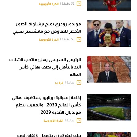
32 دقيقة |
الكرة الأوروبية
موندو: رودري يمنح برشلونة الضوء
الأخضر للتفاوض مع مانشستر سيتي
53 دقيقة |
الكرة الأوروبية
الرئيس السيسي يهنئ منتخب ناشئات
اليد بالتأهل إلى نصف نهائي كأس
العالم
ساعة |
كرة يد
إذاعة إسبانية: برنابيو يستضيف نهائي
كأس العالم 2030.. والمغرب تنظم
مونديال الأندية 2029
ساعة |
الكرة الأوروبية
بيلد: ليفركوزن يتوصل لاتفاق لضم