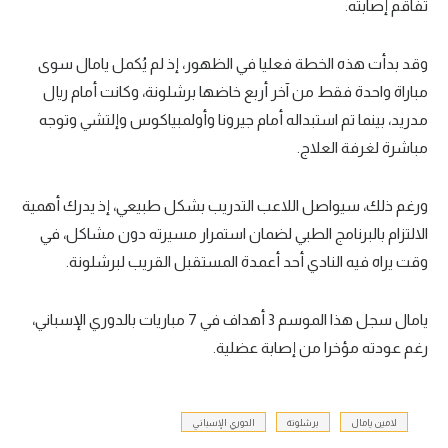
تفاقم إصابته.
وقد بدأت هذه الخطة فعليا في الظهور، إذ لم يُكمل يامال سوى
مباراة واحدة فقط من آخر أربع خاضها برشلونة، وكانت أمام ريال
مدريد، بينما تم استبداله أمام جيرونا وأولمبياكوس وإلتشي وتوجه
مباشرة لغرفة العلاج.
ورغم ذلك، سيواصل اللاعب التدريب بشكل طبيعي، إذ يدرك أهمية
الالتزام بالبرنامج الطبي لضمان استمرار مسيرته دون مشاكل، في
وقت يراه فيه النادي أحد أعمدة المستقبل القريب لبرشلونة.
يامال سجل هذا الموسم 3 أهداف في 7 مباريات بالدوري الإسباني،
رغم عودته مؤخرا من إصابة عضلية.
لامين يامال
برشلونة
الدوري الإسباني