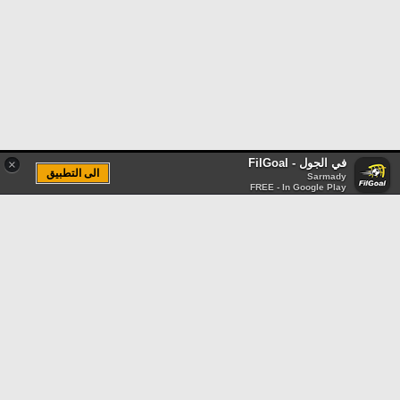
في الجول - FilGoal
×
الى التطبيق
Sarmady
FREE - In Google Play