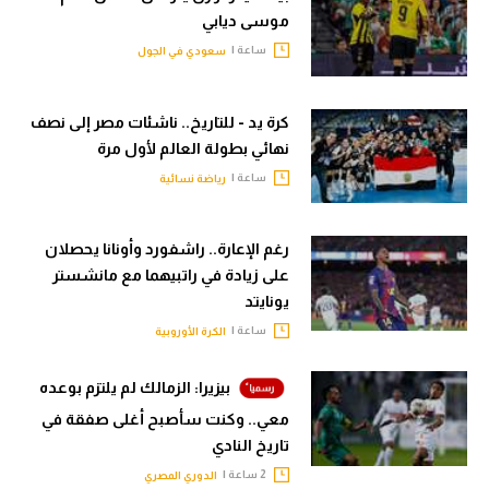
موسى ديابي
ساعة |
سعودي في الجول
كرة يد - للتاريخ.. ناشئات مصر إلى نصف
نهائي بطولة العالم لأول مرة
ساعة |
رياضة نسائية
رغم الإعارة.. راشفورد وأونانا يحصلان
على زيادة في راتبيهما مع مانشستر
يونايتد
ساعة |
الكرة الأوروبية
بيزيرا: الزمالك لم يلتزم بوعده
معي.. وكنت سأصبح أغلى صفقة في
تاريخ النادي
2 ساعة |
الدوري المصري