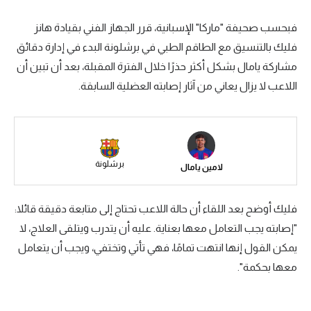
سعودي في الجول
فبحسب صحيفة "ماركا" الإسبانية، قرر الجهاز الفني بقيادة هانز
فليك بالتنسيق مع الطاقم الطبي في برشلونة البدء في إدارة دقائق
الدوري الإنجليزي
مشاركة يامال بشكل أكثر حذرًا خلال الفترة المقبلة، بعد أن تبين أن
الدوري الإسباني
اللاعب لا يزال يعاني من آثار إصابته العضلية السابقة.
دوري أبطال أوروبا
القسم الثاني
رياضات أخرى
برشلونة
لامين يامال
أمم إفريقيا
فليك أوضح بعد اللقاء أن حالة اللاعب تحتاج إلى متابعة دقيقة قائلا:
كرة السلة الأمريكية
"إصابته يجب التعامل معها بعناية. عليه أن يتدرب ويتلقى العلاج، لا
كرة سلة
يمكن القول إنها انتهت تمامًا، فهي تأتي وتختفي، ويجب أن يتعامل
معها بحكمة".
كرة يد
كرة طائرة