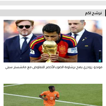
نرشح لكم
موندو: رودري يمنح برشلونة الضوء الأخضر للتفاوض مع مانشستر سيتي