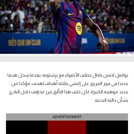
آراء حرة
ركن الألعاب
بطولات
أمريكا 2026
الدوري المصري
يواصل لامين يامال خطف الأضواء مع برشلونة، بعدما سجل هدفا
الدوري الإنجليزي الممتاز
جديدا في فوز الفريق على إلتشي بثلاثة أهداف لهدف، مؤكدا من
الدوري الإسباني
جديد موهبته الكبيرة، لكن خلف هذا التألق تبرز مخاوف داخل النادي
بشأن حالته البدنية.
الدوري الإيطالي
ADVERTISEMENT
الدوري الألماني
الدوري الفرنسي