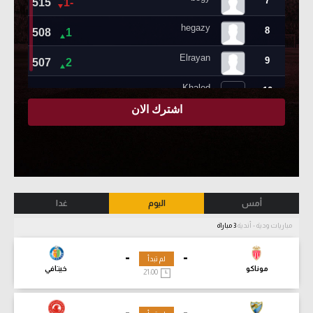
أمس
اليوم
غدا
مباريات ودية - أندية
3 مباراة
-
-
لم تبدأ
موناكو
خيتافي
21:00
-
-