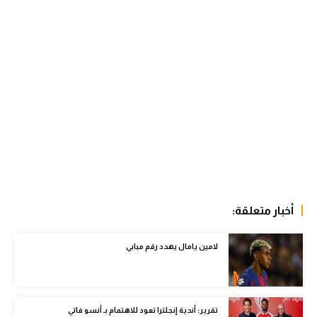
الوطن العربي
في المونديال
رياضة نسائية
آسيا
أمريكا
ركن الألعاب
أقسام خاصة
أخبار متعلقة:
Gamers
لامين يامال يهدد رقم مبابي
ميركاتو
تحقيق في الجول
تقرير في الجول
تقرير: أندية إنجلترا تعود للاهتمام بـ أنسو فاتي