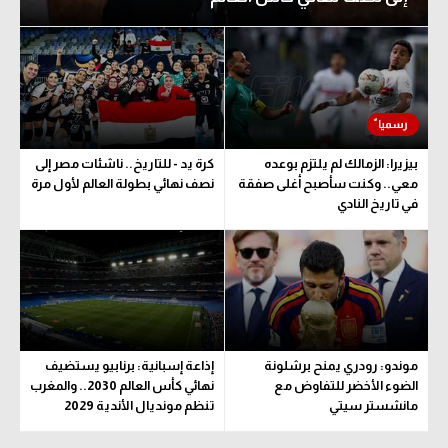
بيزيرا: الزمالك لم يلتزم بوعده
كرة يد - للتاريخ.. ناشئات مصر إلى
معي.. وكنت سأصبح أغلى صفقة
نصف نهائي بطولة العالم لأول مرة
في تاريخ النادي
موندو: رودري يمنح برشلونة
إذاعة إسبانية: برنابيو يستضيف
الضوء الأخضر للتفاوض مع
نهائي كأس العالم 2030.. والمغرب
مانشستر سيتي
تنظم مونديال الأندية 2029