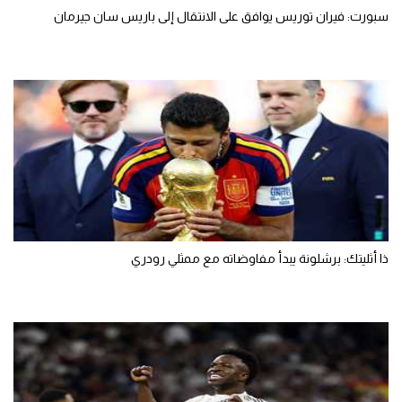
سبورت: فيران توريس يوافق على الانتقال إلى باريس سان جيرمان
ذا أثليتك: برشلونة يبدأ مفاوضاته مع ممثلي رودري