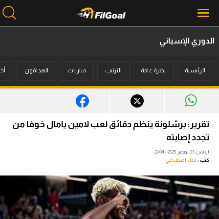
الدوري الإسباني
محتوى إخباري
الرئيسية
نظرة عامة
الترتيب
مباريات
الهدافون
أخب
الرئيسية
أخبار
مباريات
تقرير: برشلونة ينظم دقائق لعب لامين يامال خوفا من
ميركاتو
تجدد إصابته
الإثنين، 03 نوفمبر 2025 - 22:04
فانتازي في الجول
كتب :
ذكاء اصطناعي
مسابقة التوقعات
فيديوهات
عدسات