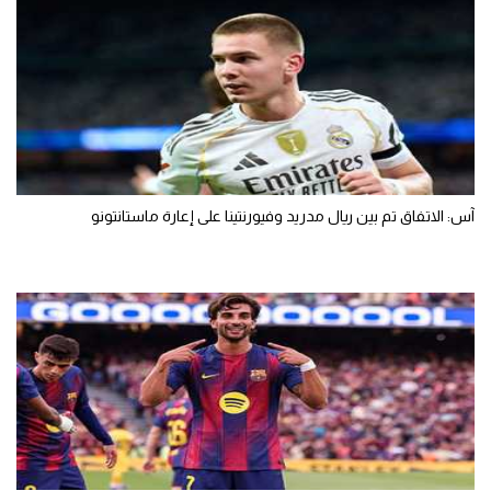
آس: الاتفاق تم بين ريال مدريد وفيورنتينا على إعارة ماستانتونو