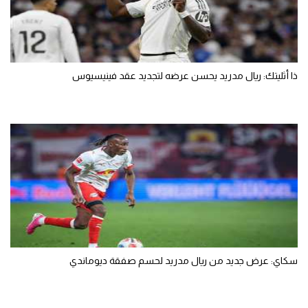
ذا أثليتك: ريال مدريد يحسن عرضه لتجديد عقد فينيسيوس
سكاي: عرض جديد من ريال مدريد لحسم صفقة ديوماندي