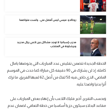
تحليل في الجول
حكايات في الجول
رونالدو: ميسي ليس أفضل مني.. ولست متواضعا
كويز في الجول
فيديو في الجول
مدرب إسبانيا: لا توجد مشاكل بين لاعبي ريال مدريد
وبرشلونة في المنتخب
الخطة الجديدة تتضمن تقليص عدد المباريات التي يخوضها يامال
كاملة، إذ لن يشارك في 90 دقيقة كل مباراة كما حدث في الموسم
الماضي، الذي خاض فيه 58 لقاءً من أصل 62 لعبها الفريق، ما ترك
أثرا بدنيا واضحا عليه.
وبحسب التقرير، أخبر فليك اللاعب بأن إنهاء بعض المباريات على
مقاعد البدلاء سيكون جزءا أساسيا من خطة التعافي، لضمان عدم