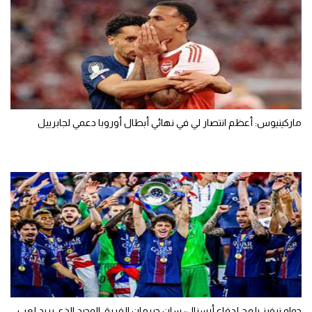
ماركينيوس: أعظم انتصار لي في نهائي أبطال أوروبا دعمي لجابرييل
جواو نيفيز يلمح لدفاع أرسنال: سان جيرمان الفريق الوحيد الذي يريد لعب