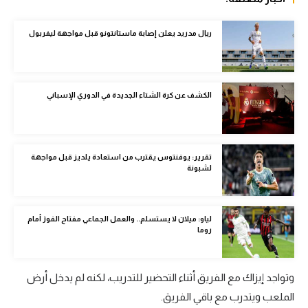
الوطن العربي
ريال مدريد يعلن إصابة ماستانتونو قبل مواجهة ليفربول
في المونديال
رياضة نسائية
آسيا
الكشف عن كرة الشتاء الجديدة في الدوري الإسباني
أمريكا
ركن الألعاب
تقرير: يوفنتوس يقترب من استعادة يلديز قبل مواجهة
لشبونة
أقسام خاصة
Gamers
لياو: ميلان لا يستسلم.. والعمل الجماعي مفتاح الفوز أمام
روما
ميركاتو
تحقيق في الجول
وتواجد إيزاك مع الفريق أثناء التحضير للتدريب، لكنه لم يدخل أرض
الملعب ويتدرب مع باقي الفريق.
تقرير في الجول