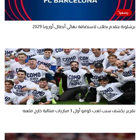
برشلونة يتقدم بطلب لاستضافة نهائي أبطال أوروبا 2029
تقرير يكشف سبب لعب كومو أول 3 مباريات متتالية خارج ملعبه