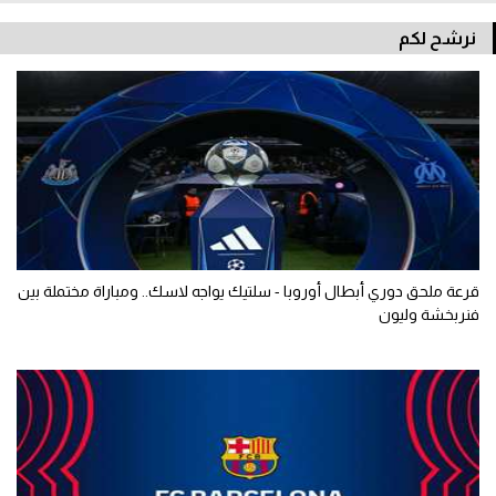
نرشح لكم
قرعة ملحق دوري أبطال أوروبا - سلتيك يواجه لاسك.. ومباراة مختملة بين
فنربخشة وليون