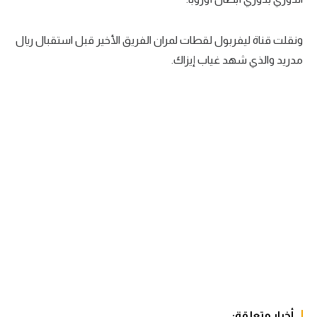
سعودي في الجول
ونقلت قناة ليفربول لقطات لمران الفريق الأخير قبل استقبال ريال
الدوري الإنجليزي
مدريد والذي شهد غياب إيزاك.
الدوري الإسباني
دوري أبطال أوروبا
القسم الثاني
رياضات أخرى
أمم إفريقيا
كرة السلة الأمريكية
كرة سلة
كرة يد
كرة طائرة
أخبار متعلقة: