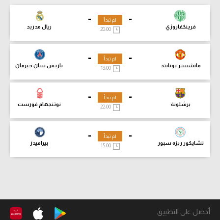
-
-
لم تبدأ
فرينكفاروزي
ريال مدريد
20:00
-
-
لم تبدأ
مانشستر يونايتد
باريس سان جيرمان
18:00
-
-
لم تبدأ
برشلونة
نوتنجهام فورست
22:00
-
-
لم تبدأ
تشايكور ريزه سبور
بيراميدز
15:00
أحصل على التطبيق