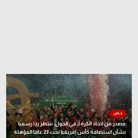
مصدر من اتحاد الكرة لـ في الجول: ننتظر ردا رسميا
بشأن استضافة كأس إفريقيا تحت 23 عاما المؤهلة