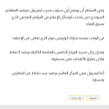
تحليل في الجول
ومن المنتظر أن يوضح أرني سلوت مدرب ليفربول موقف المهاجم
حكايات في الجول
السويدي حين يتحدث لوسائل الإعلام في المؤتمر الصحفي الذي
يسبق اللقاء.
كويز في الجول
فيديو في الجول
في الوقت نفسه شارك كورتيس جونز الذي تعافى من الإصابة.
ويحتل ريال مدريد المركز الخامس بالعلامة الكاملة برصيد 9 نقاط
ولكن بفارق الأهداف عمن يسبقوه.
أما ليفربول ففي المركز العاشر برصيد ست نقاط من انتصارين
وخسارة.
ليفربول
ريال مدريد