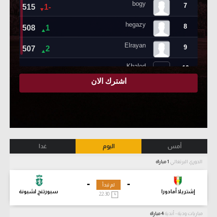
أمس
اليوم
غدا
الدوري البرتغالي
1 مباراة
-
-
لم تبدأ
إشتريلا أمادورا
سبورتنج لشبونة
22:30
مباريات ودية - أندية
4 مباراة