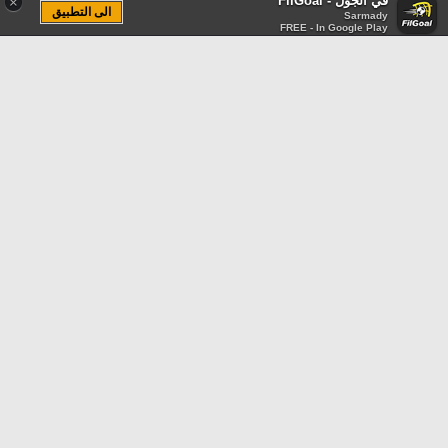
في الجول - FilGoal
×
الى التطبيق
Sarmady
FREE - In Google Play