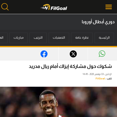
دوري أبطال أوروبا
محتوى إخباري
الرئيسية
نظرة عامة
التصفيات
الترتيب
مباريات
اله
الرئيسية
أخبار
مباريات
شكوك حول مشاركة إيزاك أمام ريال مدريد
ميركاتو
الإثنين، 03 نوفمبر 2025 - 14:49
كتب :
FilGoal
فانتازي في الجول
مسابقة التوقعات
فيديوهات
عدسات