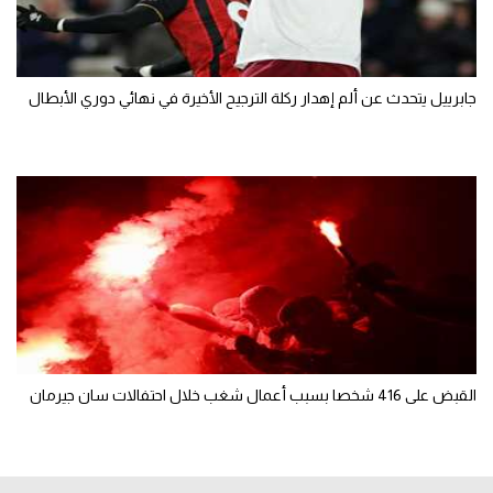
جابرييل يتحدث عن ألم إهدار ركلة الترجيح الأخيرة في نهائي دوري الأبطال
القبض على 416 شخصا بسبب أعمال شغب خلال احتفالات سان جيرمان