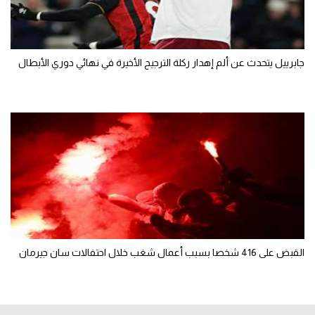
جابرييل يتحدث عن ألم إهدار ركلة الترجيح الأخيرة في نهائي دوري الأبطال
القبض على 416 شخصا بسبب أعمال شغب خلال احتفالات سان جيرمان