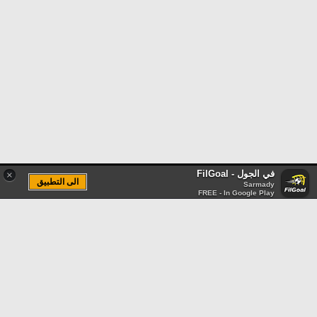
في الجول - FilGoal
×
الى التطبيق
Sarmady
FREE - In Google Play