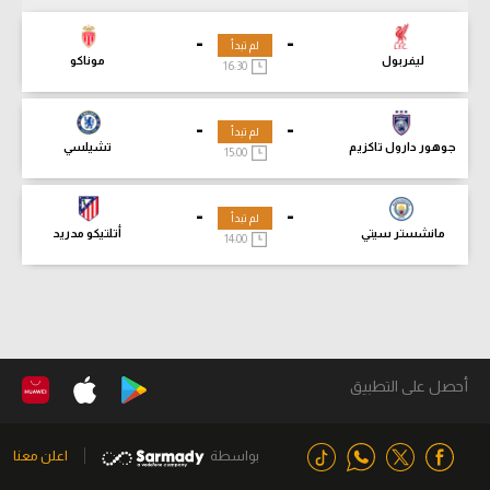
-
-
لم تبدأ
ليفربول
موناكو
16:30
-
-
لم تبدأ
جوهور دارول تاكزيم
تشيلسي
15:00
-
-
لم تبدأ
مانشستر سيتي
أتلتيكو مدريد
14:00
أحصل على التطبيق
بواسطة
اعلن معنا