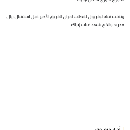
سعودي في الجول
ونقلت قناة ليفربول لقطات لمران الفريق الأخير قبل استقبال ريال
الدوري الإنجليزي
مدريد والذي شهد غياب إيزاك.
الدوري الإسباني
دوري أبطال أوروبا
القسم الثاني
رياضات أخرى
أمم إفريقيا
كرة السلة الأمريكية
كرة سلة
كرة يد
كرة طائرة
أخبار متعلقة: