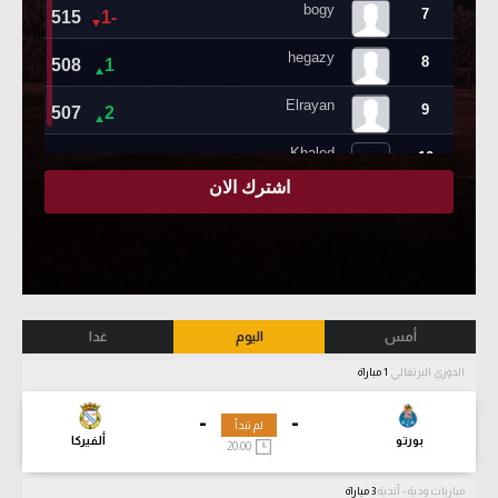
أمس
اليوم
غدا
الدوري البرتغالي
1 مباراة
-
-
لم تبدأ
بورتو
ألفيركا
20:00
مباريات ودية - أندية
3 مباراة