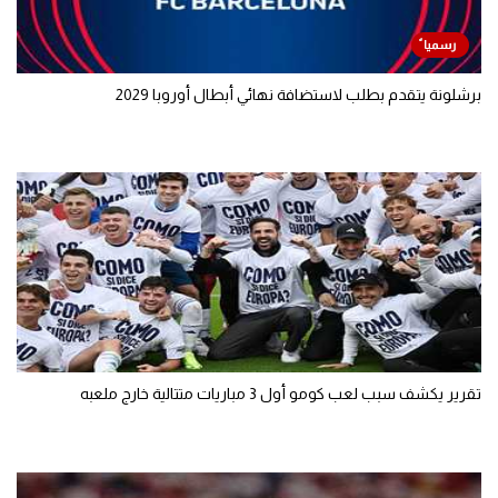
برشلونة يتقدم بطلب لاستضافة نهائي أبطال أوروبا 2029
تقرير يكشف سبب لعب كومو أول 3 مباريات متتالية خارج ملعبه