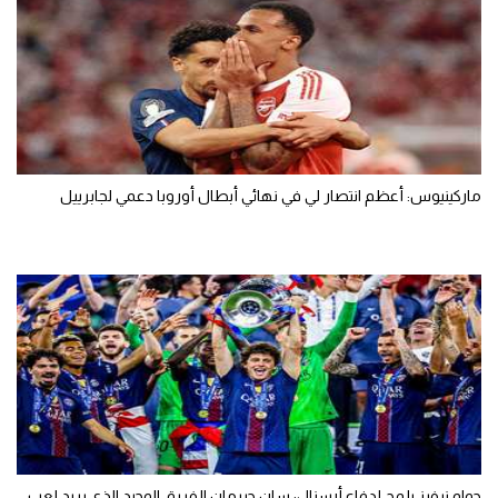
ماركينيوس: أعظم انتصار لي في نهائي أبطال أوروبا دعمي لجابرييل
جواو نيفيز يلمح لدفاع أرسنال: سان جيرمان الفريق الوحيد الذي يريد لعب