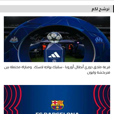
نرشح لكم
قرعة ملحق دوري أبطال أوروبا - سلتيك يواجه لاسك.. ومباراة مختملة بين
فنربخشة وليون