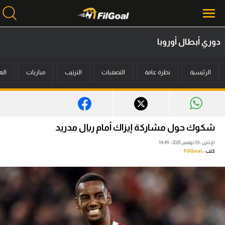
دوري أبطال أوروبا
محتوى إخباري
الرئيسية
نظرة عامة
التصفيات
الترتيب
مباريات
اله
الرئيسية
أخبار
مباريات
شكوك حول مشاركة إيزاك أمام ريال مدريد
ميركاتو
الإثنين، 03 نوفمبر 2025 - 14:49
كتب :
FilGoal
فانتازي في الجول
مسابقة التوقعات
فيديوهات
عدسات