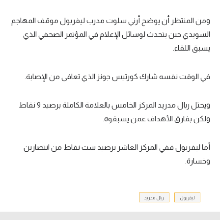
تحليل في الجول
ومن المنتظر أن يوضح أرني سلوت مدرب ليفربول موقف المهاجم
حكايات في الجول
السويدي حين يتحدث لوسائل الإعلام في المؤتمر الصحفي الذي
يسبق اللقاء.
كويز في الجول
فيديو في الجول
في الوقت نفسه شارك كورتيس جونز الذي تعافى من الإصابة.
ويحتل ريال مدريد المركز الخامس بالعلامة الكاملة برصيد 9 نقاط
ولكن بفارق الأهداف عمن يسبقوه.
أما ليفربول ففي المركز العاشر برصيد ست نقاط من انتصارين
وخسارة.
ليفربول
ريال مدريد