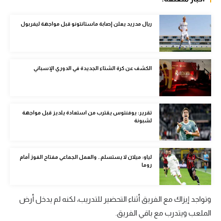
الوطن العربي
ريال مدريد يعلن إصابة ماستانتونو قبل مواجهة ليفربول
في المونديال
رياضة نسائية
آسيا
الكشف عن كرة الشتاء الجديدة في الدوري الإسباني
أمريكا
ركن الألعاب
تقرير: يوفنتوس يقترب من استعادة يلديز قبل مواجهة
لشبونة
أقسام خاصة
Gamers
لياو: ميلان لا يستسلم.. والعمل الجماعي مفتاح الفوز أمام
روما
ميركاتو
تحقيق في الجول
وتواجد إيزاك مع الفريق أثناء التحضير للتدريب، لكنه لم يدخل أرض
الملعب ويتدرب مع باقي الفريق.
تقرير في الجول