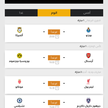
أمس
اليوم
غدا
الدوري البرتغالي
1 مباراة
-
-
لم تبدأ
بورتو
ألفيركا
20:00
كأس الإمارات
1 مباراة
-
-
لم تبدأ
أرسنال
بوروسيا دورتموند
16:00
مباريات ودية - أندية
3 مباراة
-
-
لم تبدأ
ليفربول
موناكو
16:30
-
-
لم تبدأ
جوهور دارول تاكزيم
تشيلسي
15:00