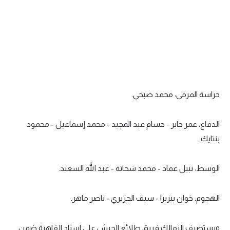
تحليل في الجول
حكايات في الجول
كويز في الجول
فيديو في الجول
حراسة المرمى: محمد صبحي.
الدفاع: عمر جابر - حسام عبد المجيد - محمد إسماعيل - محمود
بنتايك.
الوسط: نبيل عماد - محمد شحاتة - عبد الله السعيد.
الهجوم: خوان بيزيرا - سيف الجزيري - ناصر ماهر.
ويستضيف الزمالك فريق طلائع الجيش على استاد القاهرة ضمن