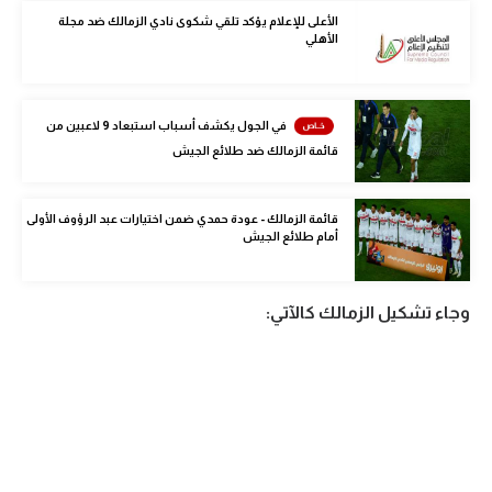
الوطن العربي
الأعلى للإعلام يؤكد تلقي شكوى نادي الزمالك ضد مجلة
الأهلي
في المونديال
رياضة نسائية
في الجول يكشف أسباب استبعاد 9 لاعبين من
قائمة الزمالك ضد طلائع الجيش
آسيا
أمريكا
قائمة الزمالك - عودة حمدي ضمن اختيارات عبد الرؤوف الأولى
أمام طلائع الجيش
ركن الألعاب
وجاء تشكيل الزمالك كالآتي:
أقسام خاصة
Gamers
ميركاتو
تحقيق في الجول
تقرير في الجول