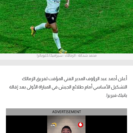
آراء حرة
ركن الألعاب
بطولات
أمريكا 2026
محمد شحاتة - الزمالك - سيراميكا كليوباترا
الدوري المصري
الدوري الإنجليزي الممتاز
أعلن أحمد عبد الرؤوف المدير الفني المؤقت لفريق الزمالك
التشكيل الأساسي أمام طلائع الجيش في المباراة الأولى بعد إقالة
الدوري الإسباني
يانيك فيريرا.
الدوري الإيطالي
ADVERTISEMENT
الدوري الألماني
الدوري الفرنسي