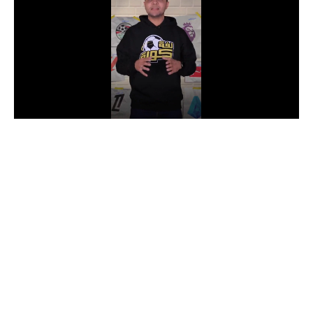
الدوري السعودي للمحترفين
دوري أبطال أوروبا
دوري أبطال إفريقيا
كل البطولات
أقسام
الكرة المصرية
الدوري المصري
الكرة الأوروبية
الكرة الإفريقية
منتخب مصر