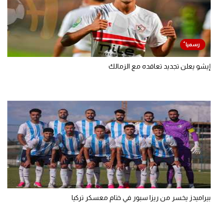
إيشو يعلن تجديد تعاقده مع الزمالك
بيراميدز يخسر من ريزا سبور في ختام معسكر تركيا