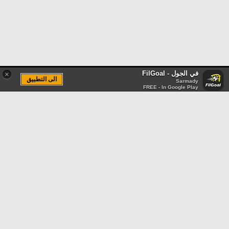
في الجول - FilGoal
×
الى التطبيق
Sarmady
FREE - In Google Play