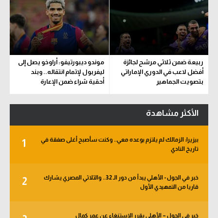
ربيعة ضمن ثلاثي مرشح لجائزة
موندو ديبورتيفو: أراوخو يصل إلى
أفضل لاعب في الدوري الإماراتي
ليفربول لإتمام انتقاله.. وبند
بتصويت الجماهير
أحقية شراء ضمن الإعارة
الأكثر مشاهدة
بيزيرا: الزمالك لم يلتزم بوعده معي.. وكنت سأصبح أغلى صفقة في
1
تاريخ النادي
خبر في الجول - الأهلي يبدأ من دور الـ 32.. والثلاثي المصري يشارك
2
قاريا من التمهيدي الأول
خبر في الجول – الأهلي يقرر الاستنغاء عن عمر كمال