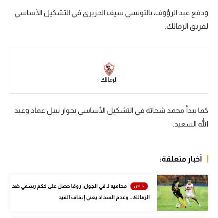
ودفع عبد الرؤوف، بالتونسي سيف الجزيري في التشكيل الأساسي
سعودي في الجول
لفريق الزمالك.
الدوري الإنجليزي
الدوري الإسباني
دوري أبطال أوروبا
الزمالك
القسم الثاني
كما يبدأ محمد شحاتة في التشكيل الأساسي بجوار نبيل عماد وعبد
رياضات أخرى
الله السعيد.
أمم إفريقيا
كرة السلة الأمريكية
أخبار متعلقة:
كرة سلة
محاميه لـ في الجول: روقا حصل على حُكم رسمي ضد
كرة يد
الزمالك.. وعدم السداد يعني إيقاف القيد
كرة طائرة