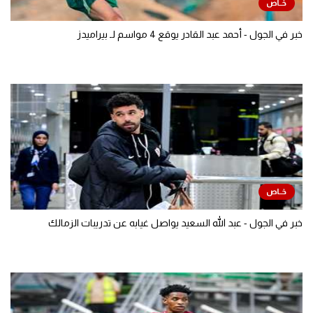
خبر في الجول - أحمد عبد القادر يوقع 4 مواسم لـ بيراميدز
خبر في الجول - عبد الله السعيد يواصل غيابه عن تدريبات الزمالك