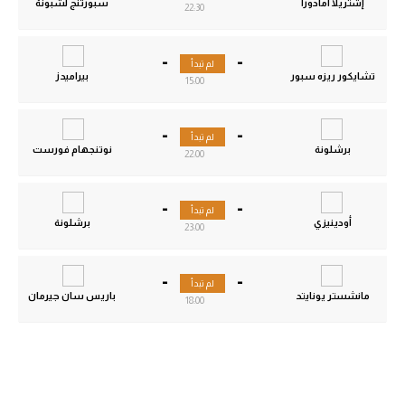
إشتريلا أمادورا
سبورتنج لشبونة
22:30
-
-
لم تبدأ
تشايكور ريزه سبور
بيراميدز
15:00
-
-
لم تبدأ
برشلونة
نوتنجهام فورست
22:00
-
-
لم تبدأ
أودينيزي
برشلونة
23:00
-
-
لم تبدأ
مانشستر يونايتد
باريس سان جيرمان
18:00