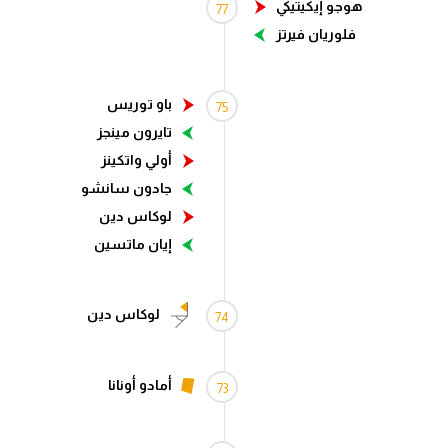
هوجو إيكيتيكي
77
الدوري السعودي للمحترفين
فلوريان فيرتز
دوري أبطال أوروبا
باو توريس
75
دوري أبطال إفريقيا
تايرون مينجز
كل البطولات
أولي واتكينز
جادون سانشو
أقسام
لوكاس دين
الكرة المصرية
إيان ماتسين
الدوري المصري
الكرة الأوروبية
لوكاس دين
74
الكرة الإفريقية
أمادو أونانا
73
منتخب مصر
سعودي في الجول