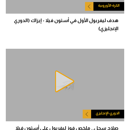
الكرة-الأوروبية
هدف ليفربول الأول في أستون فيلا - إيزاك (الدوري
الإنجليزي)
الدوري-الإنجليزي
صلاح سجل.. ملخص فوز ليفربول على أستون فيلا