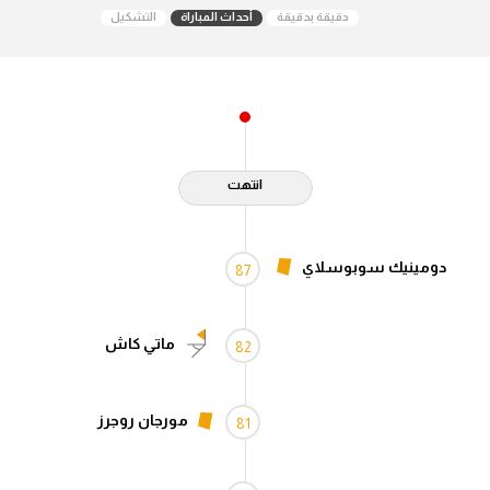
دقيقة بدقيقة
أحداث المباراة
التشكيل
آراء حرة
ركن الألعاب
بطولات
أمريكا 2026
انتهت
الدوري المصري
الدوري الإنجليزي الممتاز
دومينيك سوبوسلاي
87
الدوري الإسباني
ماتي كاش
82
الدوري الإيطالي
الدوري الألماني
مورجان روجرز
81
الدوري الفرنسي