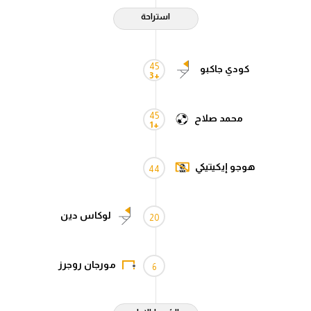
في المونديال
استراحة
رياضة نسائية
45
آسيا
كودي جاكبو
+3
أمريكا
45
محمد صلاح
ركن الألعاب
+1
أقسام خاصة
هوجو إيكيتيكي
44
Gamers
ميركاتو
لوكاس دين
20
تحقيق في الجول
تقرير في الجول
مورجان روجرز
6
تحليل في الجول