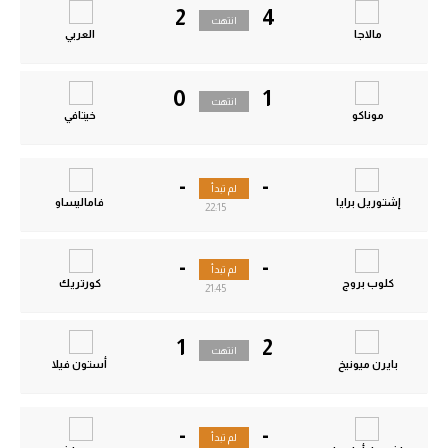
2
4
انتهت
مالاجا
العربي
0
1
انتهت
موناكو
خيتافي
-
-
لم تبدأ
إشتوريل برايا
فاماليساو
22:15
-
-
لم تبدأ
كلوب بروج
كورتريك
21:45
1
2
انتهت
بايرن ميونيخ
أستون فيلا
-
-
لم تبدأ