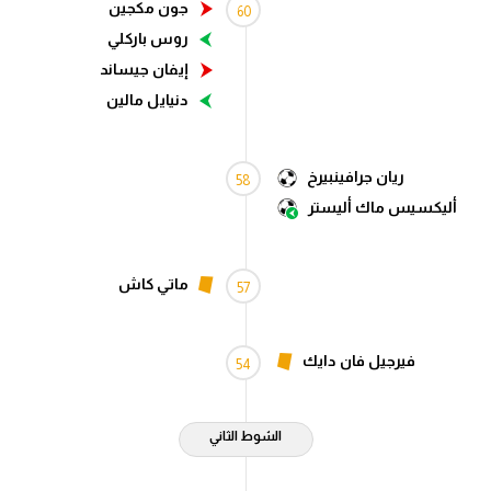
جون مكجين
60
الدوري الإنجليزي
روس باركلي
إيفان جيساند
الدوري الإسباني
دنيايل مالين
دوري أبطال أوروبا
القسم الثاني
ريان جرافينبيرخ
58
رياضات أخرى
أليكسيس ماك أليستر
أمم إفريقيا
ماتي كاش
57
كرة السلة الأمريكية
كرة سلة
فيرجيل فان دايك
54
كرة يد
كرة طائرة
الشوط الثاني
الوطن العربي