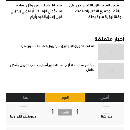
حسين السيد: الزمالك حريص على
بعد 14 عاما.. أنس وائل يهاجم
أبنائه.. وجميع الاختيارات تمت
مسؤولي الزمالك: أبلغوني برحيلي
وفقا لرؤية فنية بحتة
قبل إغلاق القيد بأيام
أخبار متعلقة
انتهت الدوري الإنجليزي - ليفربول (2)-(0) أستون فيلا
مؤتمر سلوت: لا أرى سببا لتغيير أسلوب لعب الفريق بشكل
كامل
أمس
اليوم
غدا
1
1
انتهت
فيورنتينا
ديبورتيفو لاكورونيا