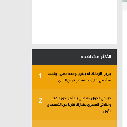
الأكثر مشاهدة
بيزيرا: الزمالك لم يلتزم بوعده معي.. وكنت
1
سأصبح أغلى صفقة في تاريخ النادي
خبر في الجول - الأهلي يبدأ من دور الـ 32..
2
والثلاثي المصري يشارك قاريا من التمهيدي
الأول