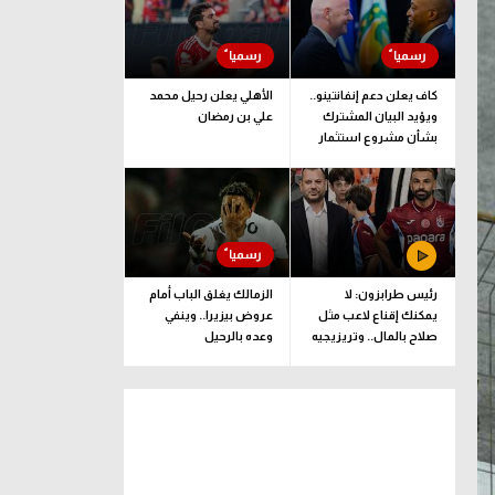
كاف يعلن دعم إنفانتينو..
الأهلي يعلن رحيل محمد
ويؤيد البيان المشترك
علي بن رمضان
بشأن مشروع استثمار
فيفا
رئيس طرابزون: لا
الزمالك يغلق الباب أمام
يمكنك إقناع لاعب مثل
عروض بيزيرا.. وينفي
صلاح بالمال.. وتريزيجيه
وعده بالرحيل
لعب دورا إيجابيا