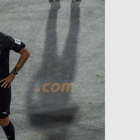
آراء حرة
الدوري ا
ركن الألعاب
دوري أبطا
دوري أبطا
كل البطولات