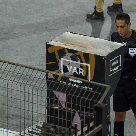
آسيا
دوري أبطال أوروبا
لسعودي للمحترفين
أمريكا
القسم الثاني
ل أوروبا
ركن الألعاب
رياضات أخرى
ل إفريقيا