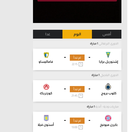
أمس
اليوم
غدا
الدوري البرتغالي
1 مباراة
-
-
لم تبدأ
إشتوريل برايا
فاماليساو
22:15
الدوري البلجيكي
1 مباراة
-
-
لم تبدأ
كلوب بروج
كورتريك
21:45
مباريات ودية - أندية
1 مباراة
-
-
لم تبدأ
بايرن ميونيخ
أستون فيلا
13:00