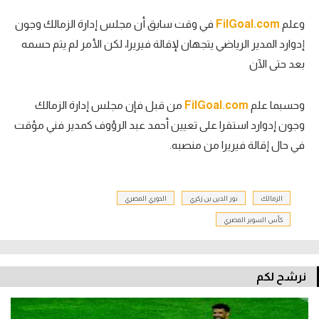
تحليل في الجول
وعلم
FilGoal.com
في وقت سابق أن مجلس إدارة الزمالك وجون
إدوارد المدير الرياضي يتجهان لإقالة فيريرا، لكن الأمر لم يتم حسمه
حكايات في الجول
بعد حتى الآن
كويز في الجول
وحسبما علم
FilGoal.com
من قبل فإن مجلس إدارة الزمالك
فيديو في الجول
وجون إدوارد استقرا على تعيين أحمد عبد الرؤوف كمدير فني مؤقت
في حال إقالة فيريرا من منصبه.
الزمالك
نور الدين بن زكري
الدوري المصري
كأس السوبر المصري
نرشح لكم