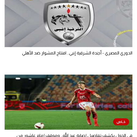
الدوري المصري - أجندة الشرقية إنبي.. افتتاح المشوار ضد الأهلي
في الجول يكشف تفاصيل إصابة عبد الله.. وموقف إمام عاشور من