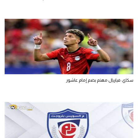
سكاي: فياريال مهتم بضم إمام عاشور