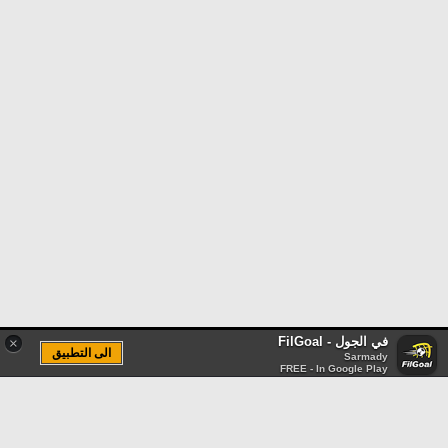
في الجول - FilGoal
×
الى التطبيق
Sarmady
FREE - In Google Play