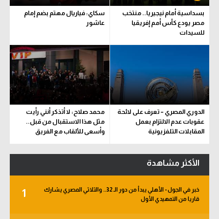
بسداسية أمام نيجيريا.. منتخب
سكاي: فياريال مهتم بضم إمام
مصر يودع كأس أمم إفريقيا
عاشور
للسيدات
الدوري المصري – تعرف على لائحة
محمد صلاح: لا أتذكر أنني رأيت
عقوبات عدم الالتزام بعمل
مثل هذا الاستقبال من قبل..
المقابلات التلفزيونية
وأسعى للألقاب مع الفريق
الأكثر مشاهدة
خبر في الجول - الأهلي يبدأ من دور الـ 32.. والثلاثي المصري يشارك
1
قاريا من التمهيدي الأول