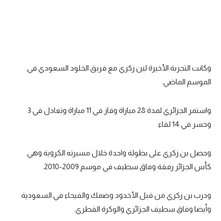
الوطن العربي
في المونديال
رياضة نسائية
وكانت التجربة الأخيرة لبن زكري مع فريق الخلود السعودي في
آسيا
الموسم الماضي.
أمريكا
ركن الألعاب
واستمر الجزائري لمدة 28 مباراة وفاز في 11 مباراة وتعادل في 3
وخسر في 14 لقاء.
أقسام خاصة
وحصل بن زكري على بطولة واحدة خلال مسيرته الكروية وهي
Gamers
كأس الجزائر رفقة وفاق سطيف في موسم 2009-2010.
ميركاتو
ودرب بن زكري من قبل الأخدود وضمك والفيحاء في السعودية
تحقيق في الجول
وأيضا وفاق سطيف الجزائري والوكرة القطري.
تقرير في الجول