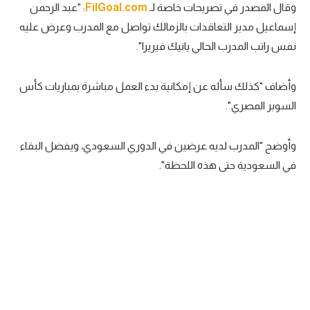
وقال المصدر في تصريحات خاصة لـ
FilGoal.com
: "عبد الرحمن
سعودي في الجول
إسماعيل مدير التعاقدات بالزمالك تواصل مع المدرب وعرض عليه
نفس راتب المدرب الحالي يانيك فيريرا".
الدوري الإنجليزي
الدوري الإسباني
وأضاف "كذلك سأله عن إمكانية بدء العمل مباشرة بمباريات كأس
دوري أبطال أوروبا
السوبر المصري".
القسم الثاني
وأوضح "المدرب لديه عرضين في الدوري السعودي، ويفضل البقاء
رياضات أخرى
في السعودية حتى هذه اللحظة".
أمم إفريقيا
كرة السلة الأمريكية
كرة سلة
كرة يد
كرة طائرة