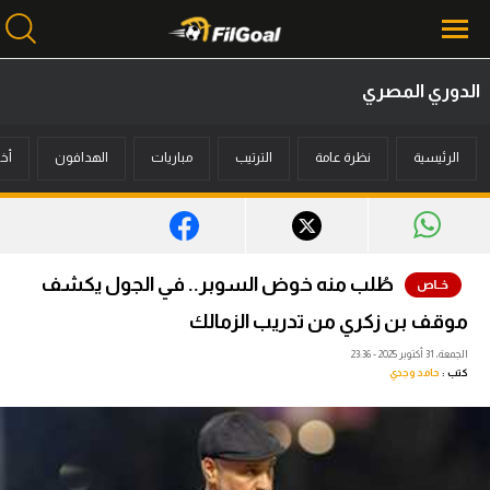
الدوري المصري
محتوى إخباري
الرئيسية
نظرة عامة
الترتيب
مباريات
الهدافون
أخب
الرئيسية
أخبار
مباريات
طُلب منه خوض السوبر.. في الجول يكشف
ميركاتو
موقف بن زكري من تدريب الزمالك
فانتازي في الجول
الجمعة، 31 أكتوبر 2025 - 23:36
كتب :
حامد وجدي
مسابقة التوقعات
فيديوهات
عدسات