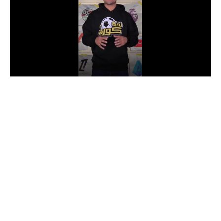
الدوري السعودي للمحترفين
دوري أبطال أوروبا
دوري أبطال إفريقيا
كل البطولات
أقسام
الكرة المصرية
الدوري المصري
الكرة الأوروبية
الكرة الإفريقية
منتخب مصر