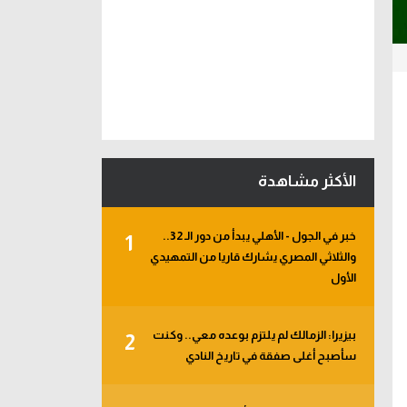
الأكثر مشاهدة
خبر في الجول - الأهلي يبدأ من دور الـ 32..
1
والثلاثي المصري يشارك قاريا من التمهيدي
الأول
بيزيرا: الزمالك لم يلتزم بوعده معي.. وكنت
2
سأصبح أغلى صفقة في تاريخ النادي