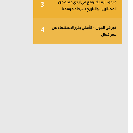
ميدو: الزمالك وقع في أيدي حفنة من
3
المحتالين.. والتاريخ سيخلد موقفنا
خبر في الجول – الأهلي يقرر الاستنغاء عن
4
عمر كمال