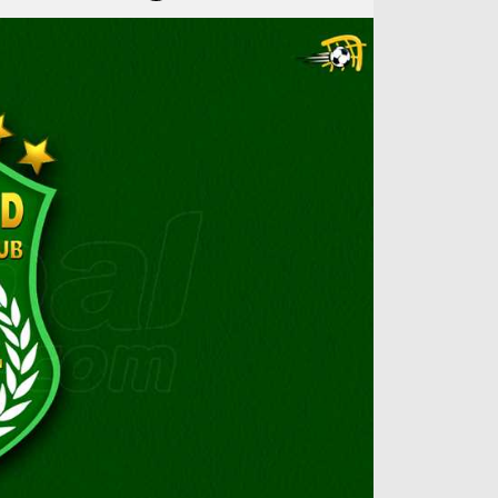
آراء حرة
الدوري ا
ركن الألعاب
دوري أبطا
دوري أبطا
كل البطولات