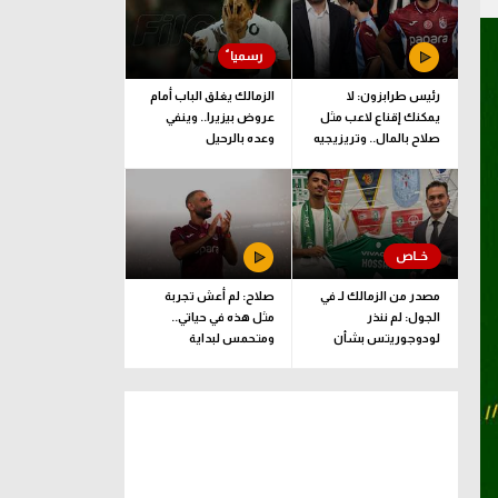
رئيس طرابزون: لا
الزمالك يغلق الباب أمام
يمكنك إقناع لاعب مثل
عروض بيزيرا.. وينفي
صلاح بالمال.. وتريزيجيه
وعده بالرحيل
لعب دورا إيجابيا
مصدر من الزمالك لـ في
صلاح: لم أعش تجربة
الجول: لم ننذر
مثل هذه في حياتي..
لودوجوريتس بشأن
ومتحمس لبداية
مستحقات حسام عبد
المغامرة مع طرابزون
المجيد.. وهذا الموعد
المتفق عليه