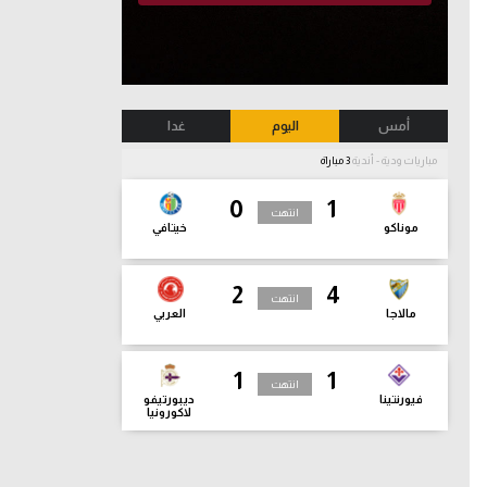
أمس
اليوم
غدا
مباريات ودية - أندية
3 مباراة
0
1
انتهت
موناكو
خيتافي
2
4
انتهت
مالاجا
العربي
1
1
انتهت
فيورنتينا
ديبورتيفو
لاكورونيا