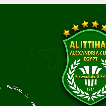
آسيا
دوري أبطال أوروبا
لسعودي للمحترفين
أمريكا
القسم الثاني
ل أوروبا
ركن الألعاب
رياضات أخرى
ل إفريقيا