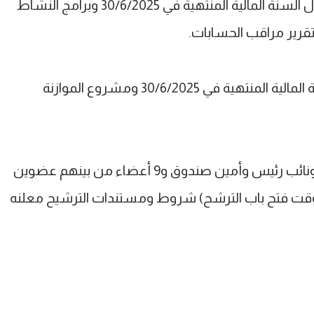
- النظر في تقرير مجلس الإدارة عن أعمال السنة المالية المنتهية في 30/6/2025 وبرامج النشاط
- اعتماد الميزانية والحساب الختامي للسنة المالية المنتهية في 30/6/2025 ومشروع الموازنة
- انتخاب مجلس إدارة يتكون من (رئيس ونائب رئيس وأمين صندوق و9 أعضاء من بينهم عضوين
 لا يزيد سنهما عن 35 سنة وقت فتح باب الترشح) شروط ومستندات الترشيح معلنه