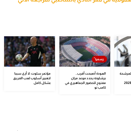
المرشحة
العودة أصبحت أقرب..
مؤتمر سلوت: لا أرى سببا
برشلونة يحدد موعد مران
لتغيير أسلوب لعب الفريق
سابقات الأوروبية 2028
مفتوح للحضور الجماهيري في
بشكل كامل
كامب نو