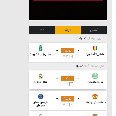
أمس
اليوم
غدا
الدوري البرتغالي
1 مباراة
-
-
لم تبدأ
إشتريلا أمادورا
سبورتنج لشبونة
22:30
مباريات ودية - أندية
4 مباراة
-
-
لم تبدأ
فرينكفاروزي
ريال مدريد
20:00
-
-
لم تبدأ
مانشستر يونايتد
باريس سان
18:00
جيرمان