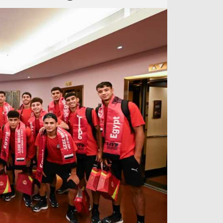
آراء حرة
الدوري ا
ركن الألعاب
دوري أبطا
دوري أبطا
كل البطولات