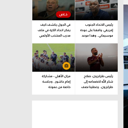
رئيس الاتحاد الجنوب
في الجول يكشف كيف
إفريقي: وافقنا على عودة
يفكر اتحاد الكرة في ملف
موسيماني.. وهذا موعد
مدرب المنتخب الأولمبي
الإعلان الرسمي
رئيس طرابزون: صلاح
مران الأهلي - مشاركة
شكر الله لانضمامه إلى
إمام عاشور.. وجلسة
طرابزون.. وغطينا نصف
خاصة من عموتة
قيمة الصفقة