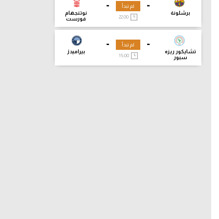
-
-
لم تبدأ
برشلونة
نوتنجهام
22:00
فورست
-
-
لم تبدأ
تشايكور ريزه
بيراميدز
15:00
سبور