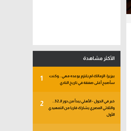
الأكثر مشاهدة
بيزيرا: الزمالك لم يلتزم بوعده معي.. وكنت
1
سأصبح أغلى صفقة في تاريخ النادي
خبر في الجول - الأهلي يبدأ من دور الـ 32..
2
والثلاثي المصري يشارك قاريا من التمهيدي
الأول