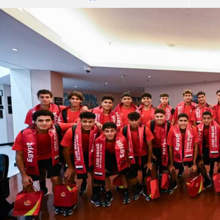
آسيا
دوري أبطال أوروبا
لسعودي للمحترفين
أمريكا
القسم الثاني
ل أوروبا
ركن الألعاب
رياضات أخرى
ل إفريقيا