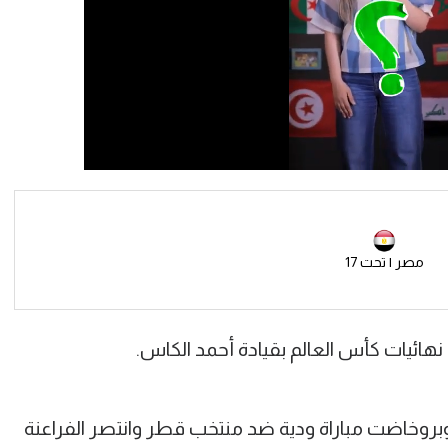
مصر | تحت 17
ائيات كأس العالم بقيادة أحمد الكاس.
البعثة بالفعل لقطر يوم 25 أكتوبروخاضت مباراة ودية ضد منتخب قطر وانتصر الفراعنة