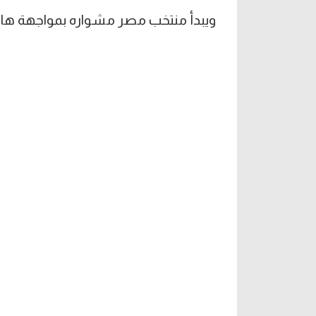
ويبدأ منتخب مصر مشواره بمواجهة هايتي يوم الثلاثاء 4 نوفمبر ف