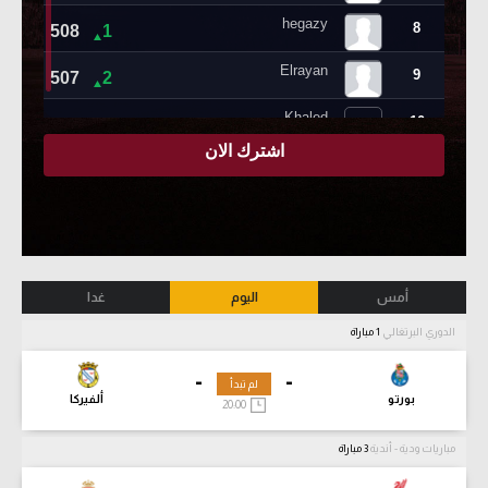
أمس
اليوم
غدا
الدوري البرتغالي
1 مباراة
-
-
لم تبدأ
بورتو
ألفيركا
20:00
مباريات ودية - أندية
3 مباراة