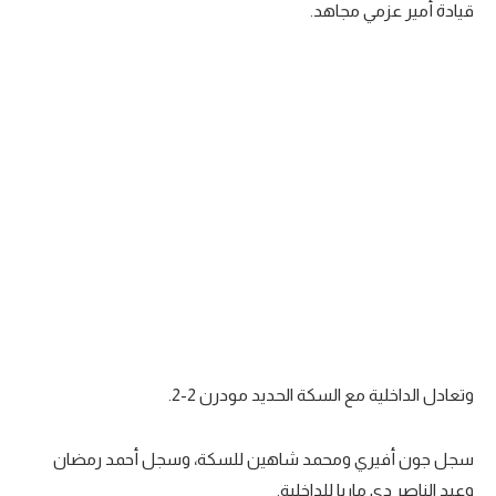
قيادة أمير عزمي مجاهد.
الوطن العربي
في المونديال
رياضة نسائية
آسيا
أمريكا
ركن الألعاب
أقسام خاصة
Gamers
وتعادل الداخلية مع السكة الحديد مودرن 2-2.
ميركاتو
تحقيق في الجول
سجل جون أفيري ومحمد شاهين للسكة، وسجل أحمد رمضان
تقرير في الجول
وعبد الناصر دي ماريا للداخلية.