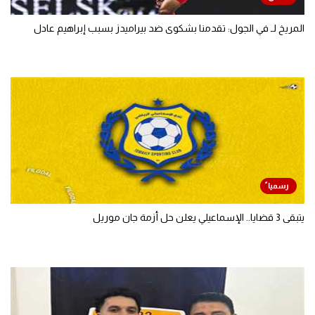
المريخ لـ في الجول: تقدمنا بشكوى ضد بيراميدز بسبب إبراهيم عادل
يتبقى 3 قضايا.. الإسماعيلي يعلن حل أزمة جان موريل