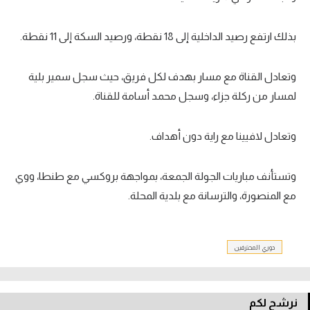
تحليل في الجول
بذلك ارتفع رصيد الداخلية إلى 18 نقطة، ورصيد السكة إلى 11 نقطة.
حكايات في الجول
كويز في الجول
وتعادل القناة مع مسار بهدف لكل فريق، حيث سجل سمير بلية
لمسار من ركلة جزاء، وسجل محمد أسامة للقناة.
فيديو في الجول
وتعادل لافيينا مع راية دون أهداف.
وتستأنف مباريات الجولة الجمعة، بمواجهة بروكسي مع طنطا، ووي
مع المنصورة، والترسانة مع بلدية المحلة.
دوري المحترفين
نرشح لكم