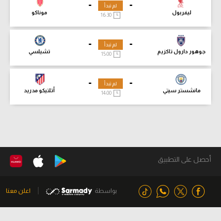
-
-
لم تبدأ
ليفربول
موناكو
16:30
-
-
لم تبدأ
جوهور دارول تاكزيم
تشيلسي
15:00
-
-
لم تبدأ
مانشستر سيتي
أتلتيكو مدريد
14:00
أحصل على التطبيق
بواسطة
اعلن معنا