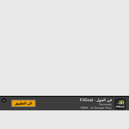
في الجول - FilGoal
×
الى التطبيق
Sarmady
FREE - In Google Play