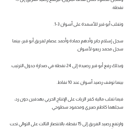
نقطة.
سعودي في الجول
الدوري الإنجليزي
وتغلب أبو قير للأسمدة على أسوان 3-1.
الدوري الإسباني
سجل إسلام جابر وأدهم حمادة وأحمد عصام لفريق أبو قير، بينما
دوري أبطال أوروبا
سجل محمد ريعو لأسوان.
القسم الثاني
وبذلك رفع أبو قير رصيده إلى 24 نقطة في صدارة جدول الترتيب.
رياضات أخرى
أمم إفريقيا
بينما توقف رصيد أسوان عند 10 نقاط.
كرة السلة الأمريكية
فيما تغلب مالية كفر الزيات على الإنتاج الحربي بهدفين دون رد،
كرة سلة
سجلهما كاظم صبري ومحمود سطوحي.
كرة يد
كرة طائرة
وارتفع رصيد الفريق إلى 15 نقطة، بالانتصار الثالث على التوالي تحت