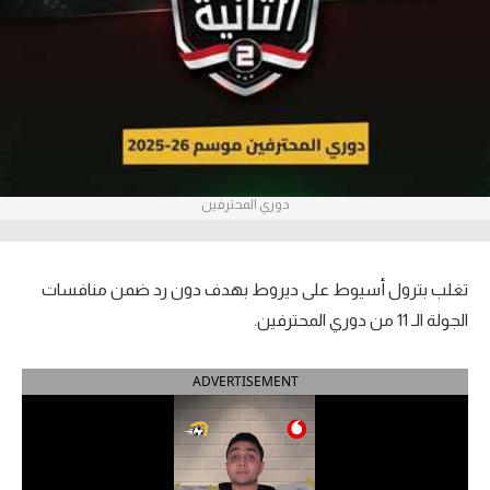
آراء حرة
ركن الألعاب
بطولات
أمريكا 2026
دوري المحترفين
الدوري المصري
الدوري الإنجليزي الممتاز
تغلب بترول أسيوط على ديروط بهدف دون رد ضمن منافسات
الجولة الـ 11 من دوري المحترفين.
الدوري الإسباني
ADVERTISEMENT
الدوري الإيطالي
الدوري الألماني
الدوري الفرنسي