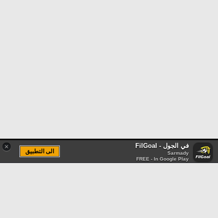
في الجول - FilGoal
×
الى التطبيق
Sarmady
FREE - In Google Play