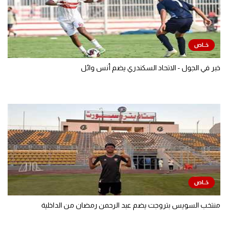
خبر في الجول - الاتحاد السكندري يضم أنس وائل
منتخب السويس بتروجت يضم عبد الرحمن رمضان من الداخلية