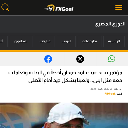
الدوري المصري
محتوى إخباري
الرئيسية
نظرة عامة
الترتيب
مباريات
الهدافون
أخب
الرئيسية
أخبار
مباريات
مؤتمر سيد عيد: حامد حمدان أخطأ في البداية وتعاملت
ميركاتو
معه مثل ابني.. ولعبنا بشكل جيد أمام الأهلي
الأربعاء، 29 أكتوبر 2025 - 23:33
فانتازي في الجول
كتب :
FilGoal
مسابقة التوقعات
فيديوهات
عدسات