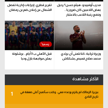
مدرب أوفييدو: هيثم حسن؟ رحيل
تقرير قطري: إجراءات إدارية تفصل
بعض اللاعبين كان ضروريا..
الشمال عن إعلان ضم بن رمضان
ونضع رغبة اللاعب بالاعتبار
وزيرة تركية: كنا نتمنى أن يرتدي
قبل الأهلي ب 3 أيام.. برشلونة
محمد صلاح قميص بشكتاش
يعلن مواجهة بازل وديا
الأكثر مشاهدة
بيزيرا: الزمالك لم يلتزم بوعده معي.. وكنت سأصبح أغلى صفقة في
1
تاريخ النادي