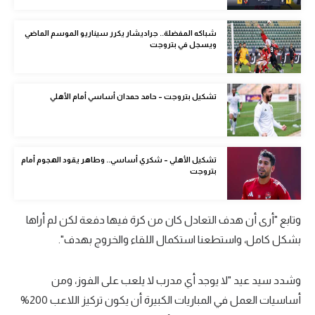
الوطن العربي
شباكه المفضلة.. جراديشار يكرر سيناريو الموسم الماضي
في المونديال
ويسجل في بتروجت
رياضة نسائية
تشكيل بتروجت – حامد حمدان أساسي أمام الأهلي
آسيا
أمريكا
ركن الألعاب
تشكيل الأهلي – شكري أساسي.. وطاهر يقود الهجوم أمام
بتروجت
أقسام خاصة
وتابع "أرى أن هدف التعادل كان من كرة فيها دفعة لكن لم أراها
Gamers
بشكل كامل، واستطعنا استكمال اللقاء والخروج بهدف".
ميركاتو
تحقيق في الجول
وشدد سيد عيد "لا يوجد أي مدرب لا يلعب على الفوز، ومن
أساسيات العمل في المباريات الكبيرة أن يكون تركيز اللاعب 200%
تقرير في الجول