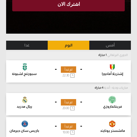
أمس
اليوم
غدا
الدوري البرتغالي
1 مباراة
-
-
لم تبدأ
إشتريلا أمادورا
سبورتنج لشبونة
22:30
مباريات ودية - أندية
4 مباراة
-
-
لم تبدأ
فرينكفاروزي
ريال مدريد
20:00
-
-
لم تبدأ
مانشستر يونايتد
باريس سان جيرمان
18:00