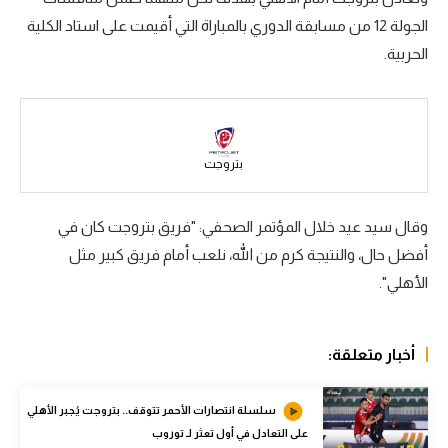
الجولة 12 من مسابقة الدوري بالمباراة التي أقيمت على استاد الكلية
سعودي في الجول
الحربية.
الدوري الإنجليزي
الدوري الإسباني
دوري أبطال أوروبا
بتروجت
القسم الثاني
وقال سيد عيد خلال المؤتمر الصحفي: "فريق بتروجت كان في
رياضات أخرى
أفضل حال، والنتيجة كرم من الله، نلعب أمام فريق كبير مثل
أمم إفريقيا
الأهلي".
كرة السلة الأمريكية
كرة سلة
أخبار متعلقة:
كرة يد
سلسلة انتصارات الأحمر تتوقف.. بتروجت يُجبر الأهلي
كرة طائرة
على التعادل في أول تعثر لـ توروب