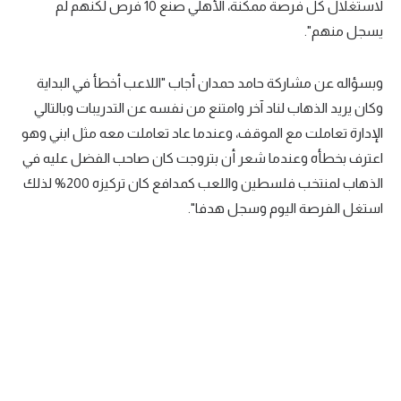
لاستغلال كل فرصة ممكنة، الأهلي صنع 10 فرص لكنهم لم
تحليل في الجول
يسجل منهم".
حكايات في الجول
وبسؤاله عن مشاركة حامد حمدان أجاب "اللاعب أخطأ في البداية
كويز في الجول
وكان يريد الذهاب لناد آخر وامتنع من نفسه عن التدريبات وبالتالي
الإدارة تعاملت مع الموقف، وعندما عاد تعاملت معه مثل ابني وهو
فيديو في الجول
اعترف بخطأه وعندما شعر أن بتروجت كان صاحب الفضل عليه في
الذهاب لمنتخب فلسطين واللعب كمدافع كان تركيزه 200% لذلك
استغل الفرصة اليوم وسجل هدفا".