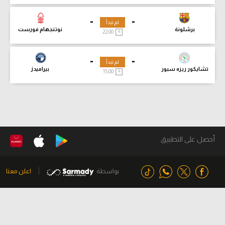
-
-
لم تبدأ
برشلونة
نوتنجهام فورست
22:00
-
-
لم تبدأ
تشايكور ريزه سبور
بيراميدز
15:00
أحصل على التطبيق
بواسطة
اعلن معنا