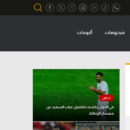
فيديوهات
ألبومات
أقسام خاصة
Gamers
يكية
ميركاتو
تحقيق في الجول
تقرير في الجول
تحليل في الجول
حكايات في الجول
في الجول يكشف تفاصيل غياب السعيد عن
معسكر الزمالك
كويز في الجول
فيديو في الجول