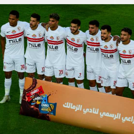
آسيا
دوري أبطال أوروبا
لسعودي للمحترفين
أمريكا
القسم الثاني
ل أوروبا
ركن الألعاب
رياضات أخرى
ل إفريقيا