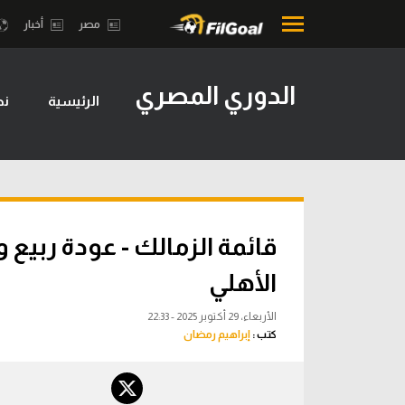
مصر
أخبار
الدوري المصري
الرئيسية
نظ
محتوى إخباري
بطولات
الرئيسية
أمريكا 2026
أخبار
الدوري ا
مباريات
الدوري الإ
ميركاتو
الدوري ال
الأهلي
فانتازي في الجول
الدوري ال
الأربعاء، 29 أكتوبر 2025 - 22:33
مسابقة التوقعات
كتب :
إبراهيم رمضان
الدوري الأ
فيديوهات
الدوري ا
عدسات