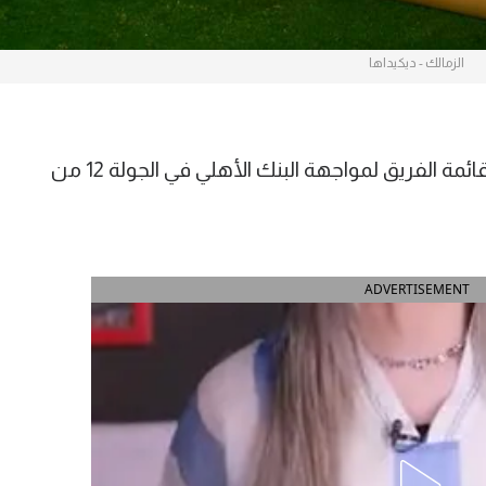
الزمالك - ديكيداها
أعلن يانيك فيريرا المدير الفني لـ الزمالك قائمة الفريق لمواجهة البنك الأهلي في الجولة 12 من
ADVERTISEMENT