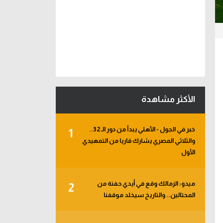
الأكثر مشاهدة
خبر في الجول - الأهلي يبدأ من دور الـ 32..
1
والثلاثي المصري يشارك قاريا من التمهيدي
الأول
ميدو: الزمالك وقع في أيدي حفنة من
2
المحتالين.. والتاريخ سيخلد موقفنا