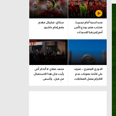
بسداسية أمام نيجيريا..
سكاي: فياريال مهتم
منتخب مصر يودع كأس
بضم إمام عاشور
أمم إفريقيا للسيدات
الدوري المصري – تعرف
محمد صلاح: لا أتذكر أنني
على لائحة عقوبات عدم
رأيت مثل هذا الاستقبال
الالتزام بعمل المقابلات
من قبل.. وأسعى
التلفزيونية
للألقاب مع الفريق