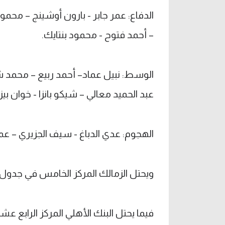
الدفاع: عمر جابر - بارون أوشينج – مح
– أحمد فتوح - محمود بنتايك.
الوسط: نبيل عماد– أحمد ربيع – محمد ش
عبد الحميد معالي – شيكو بانزا - خوان بيزي
الهجوم: عدي الدباغ - سيف الجزيري – عم
ويحتل الزمالك المركز الخامس في جدول ترتيب الدوري بر
فيما يحتل البنك الأهلي المركز الرابع عشر برصيد 14 نقطة من 