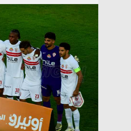
آراء حرة
الدوري ا
ركن الألعاب
دوري أبطا
دوري أبطا
كل البطولات