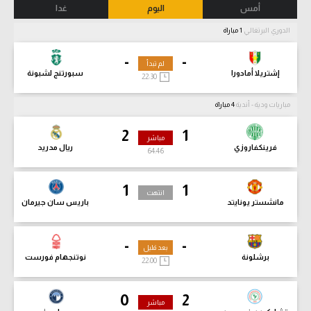
أمس
اليوم
غدا
الدوري البرتغالي
1 مباراة
-
-
لم تبدأ
إشتريلا أمادورا
سبورتنج لشبونة
22:30
مباريات ودية - أندية
4 مباراة
2
1
مباشر
فرينكفاروزي
ريال مدريد
64:47
1
1
انتهت
مانشستر يونايتد
باريس سان جيرمان
-
-
بعد قليل
برشلونة
نوتنجهام فورست
22:00
0
2
مباشر