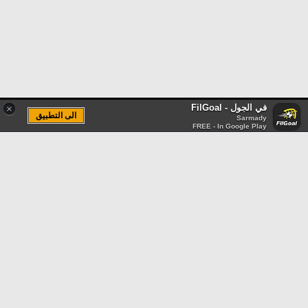
في الجول - FilGoal
×
الى التطبيق
Sarmady
FREE - In Google Play