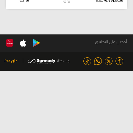
تشايكور ريزه سبور
بيراميدز
57:09
أحصل على التطبيق
بواسطة
اعلن معنا