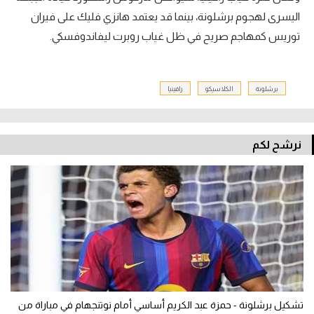
اليسرى لهجوم برشلونة، بينما قد يعتمد هانزي فليك على فيران
توريس كمهاجم صريح في ظل غياب روبرت ليفاندوفسكي.
برشلونة
الكلاسيكو
رافينيا
نرشح لكم
تشكيل برشلونة - حمزة عبد الكريم أساسي أمام نوتنجهام في مباراة من