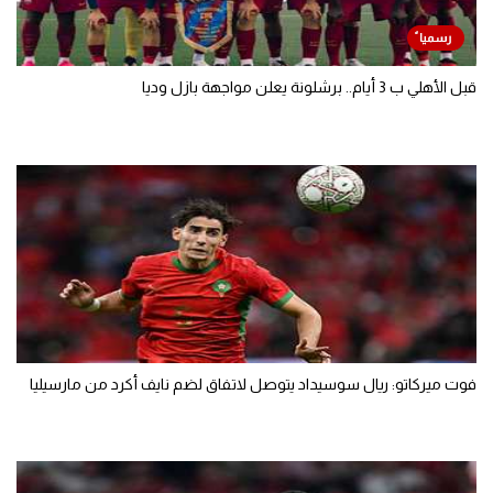
قبل الأهلي ب 3 أيام.. برشلونة يعلن مواجهة بازل وديا
فوت ميركاتو: ريال سوسيداد يتوصل لاتفاق لضم نايف أكرد من مارسيليا