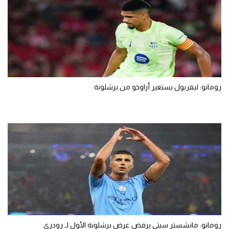
رومانو: ليفربول يستعير أراوخو من برشلونة
رومانو: مانشستر سيتي يرفض عرض برشلونة الأول لـ رودري