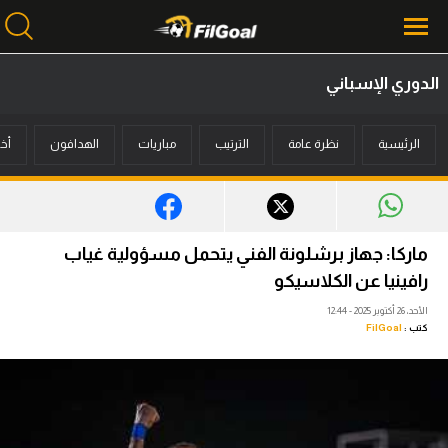
الدوري الإسباني
محتوى إخباري
الرئيسية
نظرة عامة
الترتيب
مباريات
الهدافون
أخب
الرئيسية
أخبار
مباريات
ماركا: جهاز برشلونة الفني يتحمل مسؤولية غياب
ميركاتو
رافينيا عن الكلاسيكو
الأحد، 26 أكتوبر 2025 - 12:44
فانتازي في الجول
كتب :
FilGoal
مسابقة التوقعات
فيديوهات
عدسات