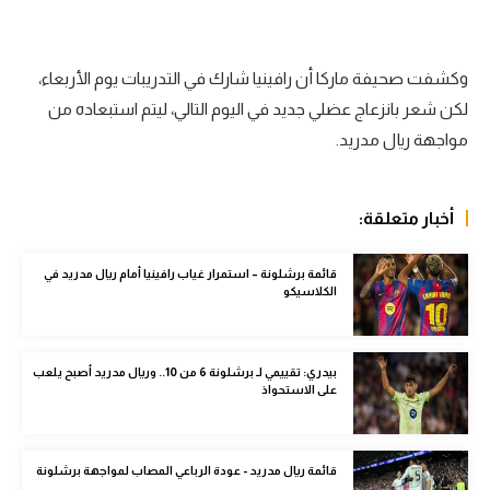
الوطن العربي
في المونديال
وكشفت صحيفة ماركا أن رافينيا شارك في التدريبات يوم الأربعاء،
رياضة نسائية
لكن شعر بانزعاج عضلي جديد في اليوم التالي، ليتم استبعاده من
مواجهة ريال مدريد.
آسيا
أمريكا
أخبار متعلقة:
ركن الألعاب
قائمة برشلونة – استمرار غياب رافينيا أمام ريال مدريد في
الكلاسيكو
أقسام خاصة
Gamers
بيدري: تقييمي لـ برشلونة 6 من 10.. وريال مدريد أصبح يلعب
ميركاتو
على الاستحواذ
تحقيق في الجول
قائمة ريال مدريد - عودة الرباعي المصاب لمواجهة برشلونة
تقرير في الجول