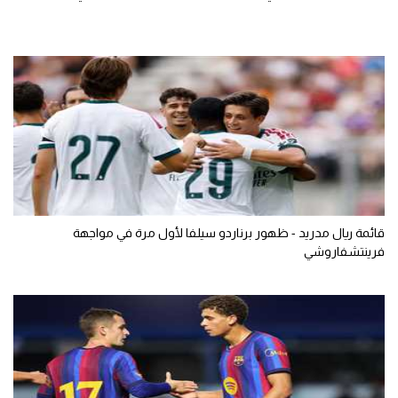
قائمة ريال مدريد - ظهور برناردو سيلفا لأول مرة في مواجهة
فرينتشفاروشي