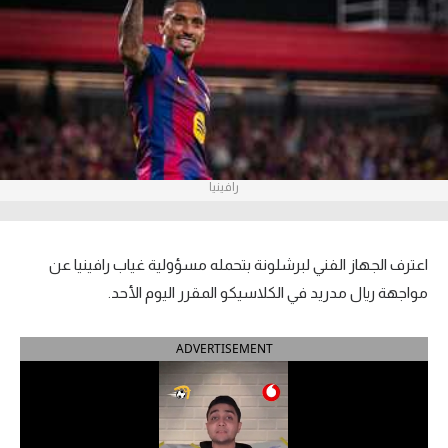
آراء حرة
ركن الألعاب
بطولات
أمريكا 2026
رافينيا
الدوري المصري
الدوري الإنجليزي الممتاز
اعترف الجهاز الفني لبرشلونة بتحمله مسؤولية غياب رافينيا عن
مواجهة ريال مدريد في الكلاسيكو المقرر اليوم الأحد.
الدوري الإسباني
ADVERTISEMENT
الدوري الإيطالي
الدوري الألماني
الدوري الفرنسي