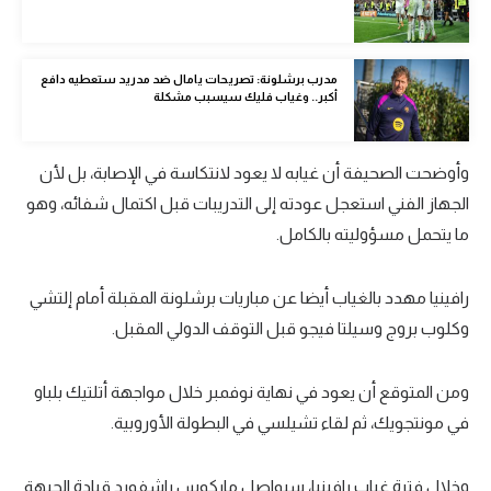
تحليل في الجول
حكايات في الجول
مدرب برشلونة: تصريحات يامال ضد مدريد ستعطيه دافع
أكبر.. وغياب فليك سيسبب مشكلة
كويز في الجول
فيديو في الجول
وأوضحت الصحيفة أن غيابه لا يعود لانتكاسة في الإصابة، بل لأن
الجهاز الفني استعجل عودته إلى التدريبات قبل اكتمال شفائه، وهو
ما يتحمل مسؤوليته بالكامل.
رافينيا مهدد بالغياب أيضا عن مباريات برشلونة المقبلة أمام إلتشي
وكلوب بروج وسيلتا فيجو قبل التوقف الدولي المقبل.
ومن المتوقع أن يعود في نهاية نوفمبر خلال مواجهة أتلتيك بلباو
في مونتجويك، ثم لقاء تشيلسي في البطولة الأوروبية.
وخلال فترة غياب رافينيا، سيواصل ماركوس راشفورد قيادة الجبهة