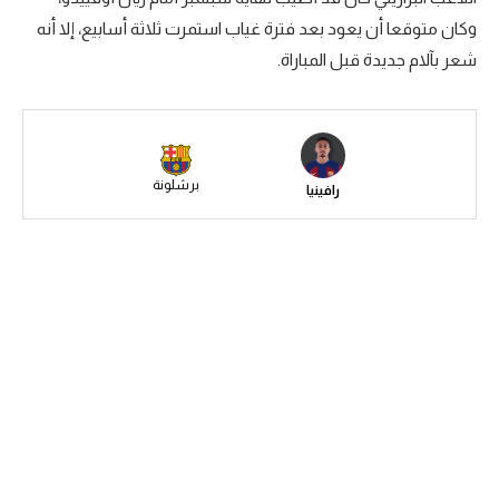
وكان متوقعا أن يعود بعد فترة غياب استمرت ثلاثة أسابيع، إلا أنه
سعودي في الجول
شعر بآلام جديدة قبل المباراة.
الدوري الإنجليزي
الدوري الإسباني
دوري أبطال أوروبا
برشلونة
رافينيا
القسم الثاني
رياضات أخرى
أمم إفريقيا
كرة السلة الأمريكية
كرة سلة
كرة يد
كرة طائرة