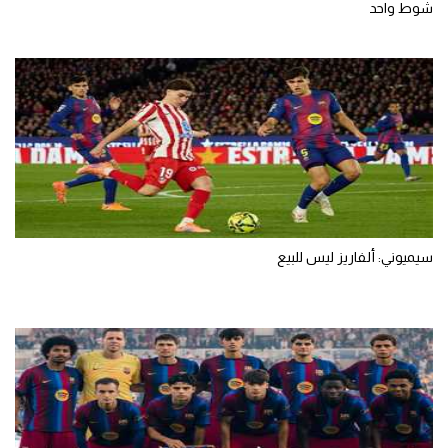
شوط واحد
سيميوني: ألفاريز ليس للبيع