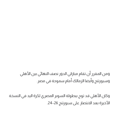
سعودي في الجول
الدوري الإنجليزي
الدوري الإسباني
دوري أبطال أوروبا
القسم الثاني
رياضات أخرى
أمم إفريقيا
ومن المقرر أن تقام مباراتي الدور نصف النهائي بين الأهلي
كرة السلة الأمريكية
وسبورتنج وأيضا الزمالك أمام سموحة في مصر.
كرة سلة
وكان الأهلي قد توج ببطولة السوبر المصري لكرة اليد في النسخة
كرة يد
الأخيرة بعد الانتصار على سبورتنج 26-24.
كرة طائرة