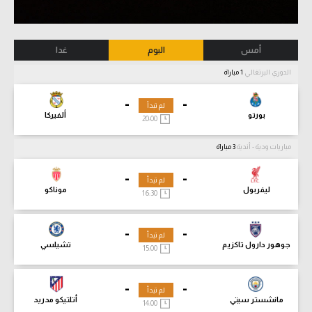
أمس
اليوم
غدا
الدوري البرتغالي
1 مباراة
-
-
لم تبدأ
بورتو
ألفيركا
20:00
مباريات ودية - أندية
3 مباراة
-
-
لم تبدأ
ليفربول
موناكو
16:30
-
-
لم تبدأ
جوهور دارول تاكزيم
تشيلسي
15:00
-
-
لم تبدأ
مانشستر سيتي
أتلتيكو مدريد
14:00