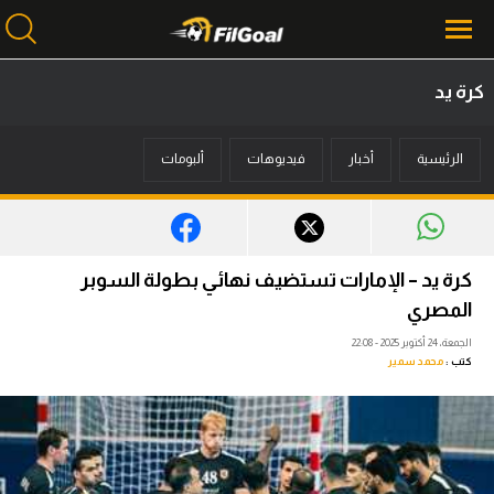
كرة يد
محتوى إخباري
الرئيسية
أخبار
فيديوهات
ألبومات
الرئيسية
أخبار
مباريات
كرة يد – الإمارات تستضيف نهائي بطولة السوبر
ميركاتو
المصري
الجمعة، 24 أكتوبر 2025 - 22:08
فانتازي في الجول
كتب :
محمد سمير
مسابقة التوقعات
فيديوهات
عدسات