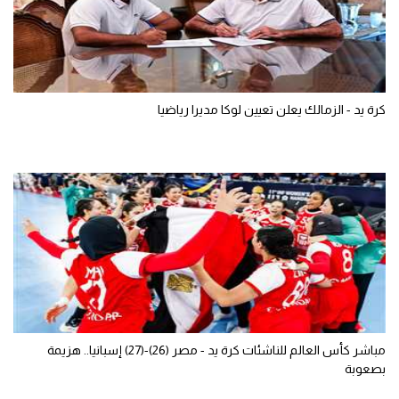
كرة يد - الزمالك يعلن تعيين لوكا مديرا رياضيا
مباشر كأس العالم للناشئات كرة يد - مصر (26)-(27) إسبانيا.. هزيمة
بصعوبة