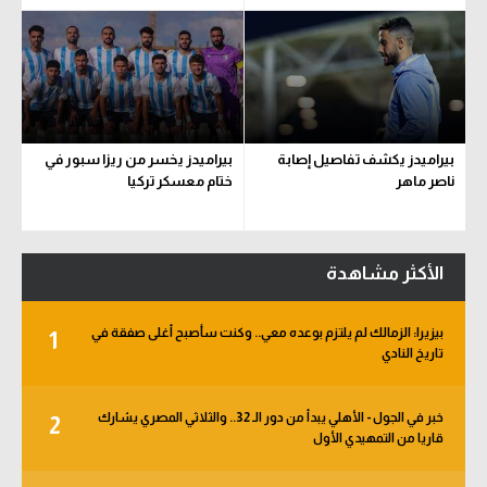
بيراميدز يكشف تفاصيل إصابة
بيراميدز يخسر من ريزا سبور في
ناصر ماهر
ختام معسكر تركيا
الأكثر مشاهدة
بيزيرا: الزمالك لم يلتزم بوعده معي.. وكنت سأصبح أغلى صفقة في
1
تاريخ النادي
خبر في الجول - الأهلي يبدأ من دور الـ 32.. والثلاثي المصري يشارك
2
قاريا من التمهيدي الأول