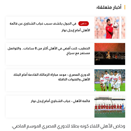
الوطن العربي
أخبار متعلقة:
في المونديال
في الجول يكشف سبب غياب الشناوي عن قائمة
رياضة نسائية
الأهلي أمام إيجل نوار
آسيا
الخطيب: كنت أقضي في الأهلي أكثر من 8 ساعات.. والتواصل
أمريكا
مستمر مع سراج
ركن الألعاب
الدوري المصري - موعد مباراة الزمالك القادمة أمام البنك
الأهلي والقنوات الناقلة
أقسام خاصة
Gamers
قائمة الأهلي - غياب الشناوي أمام إيجل نوار
ميركاتو
تحقيق في الجول
وخاض الأهلي اللقاء كونه بطلا للدوري المصري الموسم الماضي،
تقرير في الجول