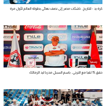
كرة يد - للتاريخ.. ناشئات مصر إلى نصف نهائي بطولة العالم لأول مرة
حقق 15 لقبا مع الترجي.. باسم السبكي مدربا ليد الزمالك