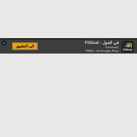
في الجول - FilGoal
×
الى التطبيق
Sarmady
FREE - In Google Play