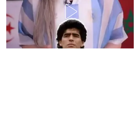
الدوري السعودي للمحترفين
دوري أبطال أوروبا
دوري أبطال إفريقيا
كل البطولات
أقسام
الكرة المصرية
الدوري المصري
الكرة الأوروبية
الكرة الإفريقية
منتخب مصر