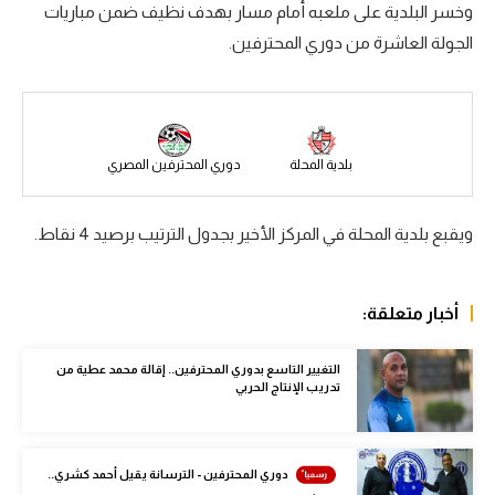
وخسر البلدية على ملعبه أمام مسار بهدف نظيف ضمن مباريات
سعودي في الجول
الجولة العاشرة من دوري المحترفين.
الدوري الإنجليزي
الدوري الإسباني
دوري أبطال أوروبا
بلدية المحلة
دوري المحترفين المصري
القسم الثاني
ويقبع بلدية المحلة في المركز الأخير بجدول الترتيب برصيد 4 نقاط.
رياضات أخرى
أمم إفريقيا
أخبار متعلقة:
كرة السلة الأمريكية
التغيير التاسع بدوري المحترفين.. إقالة محمد عطية من
كرة سلة
تدريب الإنتاج الحربي
كرة يد
كرة طائرة
دوري المحترفين - الترسانة يقيل أحمد كشري..