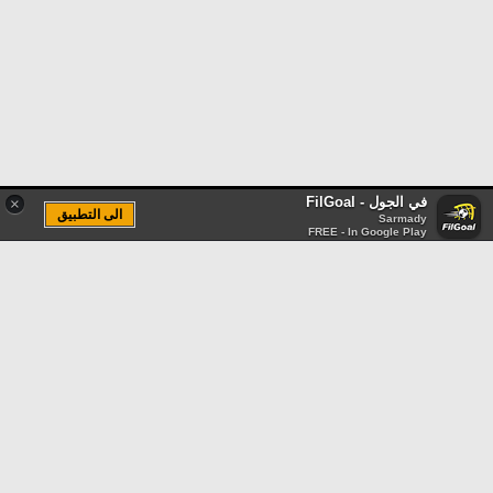
في الجول - FilGoal
×
الى التطبيق
Sarmady
FREE - In Google Play