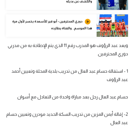
والكشف عن بديله
الوطن العربي
في المونديال
دوري المحترفين - أبو قير للأسمدة يخسر لأول مرة
هذا الموسم.. والقناة يطارده
رياضة نسائية
آسيا
ويعد عبد الرؤوف هو المدرب رقم 11 الذي يتم الإطاحة به من مدربي
دوري المحترفين.
أمريكا
ركن الألعاب
1 - استقالة حسام عبد العال من تدريب بلدية المحلة وتعيين أحمد
عبد الرؤوف
أقسام خاصة
Gamers
حسام عبد العال رحل بعد مباراة واحدة من التعادل مع أسوان
ميركاتو
2- إقالة أيمن المزين من تدريب السكة الحديد مودرن وتعيين حسام
تحقيق في الجول
عبد العال
تقرير في الجول