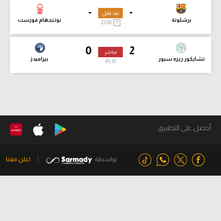
-
-
بعد قليل
برشلونة
نوتنجهام فورست
22:00
0
2
مباشر
تشايكور ريزه سبور
بيراميدز
45:36
أحصل على التطبيق
بواسطة
اعلن معنا