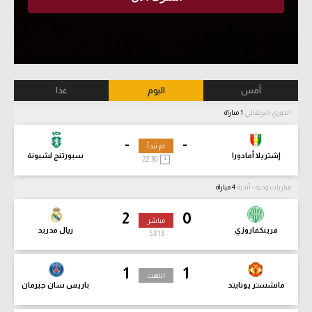
أمس
اليوم
غدا
الدوري البرتغالي
1 مباراة
-
-
لم تبدأ
إشتريلا أمادورا
سبورتنج لشبونة
22:30
مباريات ودية - أندية
4 مباراة
2
0
مباشر
فرينكفاروزي
ريال مدريد
53:14
1
1
انتهت
مانشستر يونايتد
باريس سان جيرمان