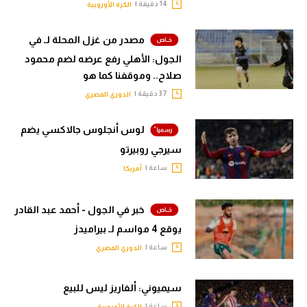
14 دقيقة |
الكرة الأوروبية
مصدر من غزل المحلة لـ في
الجول: الأهلي رفع عرضه لضم محمود
صلاح.. وموقفنا كما هو
37 دقيقة |
الدوري المصري
لوس أنجلوس جالاكسي يضم
سيرجي روبيرتو
ساعة |
أمريكا
خبر في الجول - أحمد عبد القادر
يوقع 4 مواسم لـ بيراميدز
ساعة |
الدوري المصري
سيميوني: ألفاريز ليس للبيع
ساعة |
الكرة الأوروبية