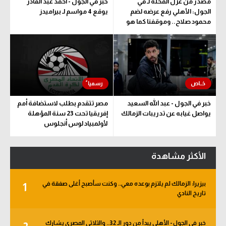
مصدر من غزل المحلة لـ في
خبر في الجول - أحمد عبد القادر
الجول: الأهلي رفع عرضه لضم
يوقع 4 مواسم لـ بيراميدز
محمود صلاح.. وموقفنا كما هو
خبر في الجول - عبد الله السعيد
مصر تتقدم بطلب لاستضافة أمم
يواصل غيابه عن تدريبات الزمالك
إفريقيا تحت 23 سنة المؤهلة
لأولمبياد لوس أنجلوس
الأكثر مشاهدة
بيزيرا: الزمالك لم يلتزم بوعده معي.. وكنت سأصبح أغلى صفقة في
1
تاريخ النادي
خبر في الجول - الأهلي يبدأ من دور الـ 32.. والثلاثي المصري يشارك