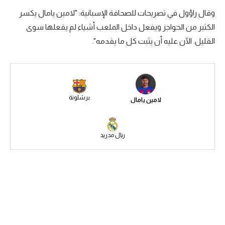
وقال راؤول في تصريحات للصحافة الإسبانية: "لامين يامال يكسر
سعودي في الجول
الكثير من الحواجز ويفعل داخل الملعب أشياء لم يفعلها سوى
الدوري الإنجليزي
القليل. الآن عليه أن يثبت كل ما يقدمه".
الدوري الإسباني
دوري أبطال أوروبا
القسم الثاني
برشلونة
لامين يامال
رياضات أخرى
أمم إفريقيا
ريال مدريد
كرة السلة الأمريكية
كرة سلة
كرة يد
كرة طائرة