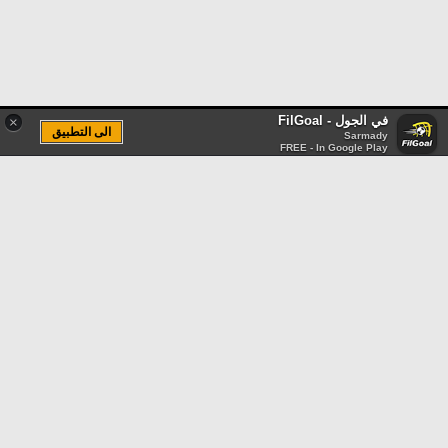
في الجول - FilGoal
×
الى التطبيق
Sarmady
FREE - In Google Play