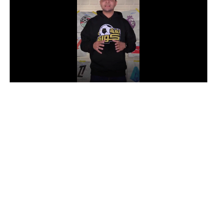
الدوري السعودي للمحترفين
دوري أبطال أوروبا
دوري أبطال إفريقيا
كل البطولات
أقسام
الكرة المصرية
الدوري المصري
الكرة الأوروبية
الكرة الإفريقية
منتخب مصر