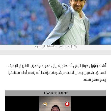
آراء حرة
ركن الألعاب
بطولات
أمريكا 2026
راؤول جونزالس - كاستيا ريال مدريد
الدوري المصري
الدوري الإنجليزي الممتاز
أشاد راؤول جونزاليس، أسطورة ريال مدريد ومدرب الفريق الرديف
السابق، بلامين يامال لاعب برشلونة، مؤكدا أنه يقدم أداء استثنائيا
الدوري الإسباني
رغم صغر سنه.
الدوري الإيطالي
ADVERTISEMENT
الدوري الألماني
الدوري الفرنسي