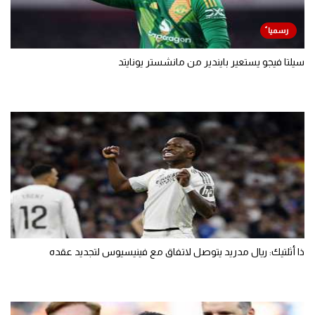
سيلتا فيجو يستعير بايندير من مانشستر يونايتد
ذا أثلتيك: ريال مدريد يتوصل لاتفاق مع فينيسيوس لتجديد عقده