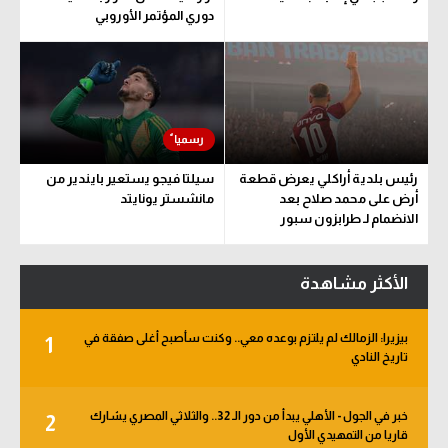
دوري المؤتمر الأوروبي
رئيس بلدية أراكلي يعرض قطعة
سيلتا فيجو يستعير بايندير من
أرض على محمد صلاح بعد
مانشستر يونايتد
الانضمام لـ طرابزون سبور
الأكثر مشاهدة
بيزيرا: الزمالك لم يلتزم بوعده معي.. وكنت سأصبح أغلى صفقة في
1
تاريخ النادي
خبر في الجول - الأهلي يبدأ من دور الـ 32.. والثلاثي المصري يشارك
2
قاريا من التمهيدي الأول