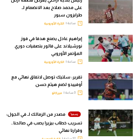
على محمد صلاح بعد الانضمام لـ
طرابزون سبور
ساعة |
الكرة الأوروبية
إبراهيم عادل يصنع هدفا في فوز
نورشيلاند على فالور بتصفيات دوري
المؤتمر الأوروبي
ساعة |
الكرة الأوروبية
تقرير: سلتيك توصل لاتفاق نهائي مع
أوفييدو لضم هيثم حسن
3 ساعة |
ميركاتو
مصدر من الزمالك لـ في الجول:
تسريب خطاب بيزيرا يصب في صالحنا..
وقرارنا نهائي
12 ساعة |
الكرة المصرية