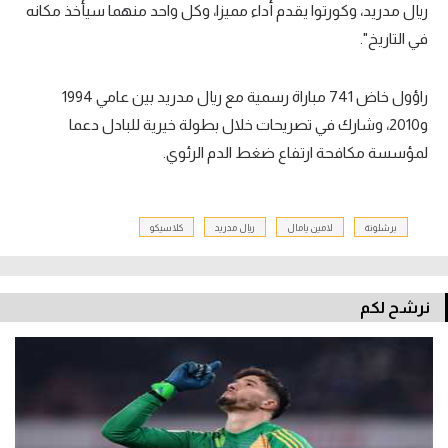
ريال مدريد، وكورتوا يقدم أداء مميزا، وكل واحد منهما سيأخذ مكانه
في التاريخ".
راؤول خاض 741 مباراة رسمية مع ريال مدريد بين عامي 1994
و2010، وشارك في تصريحات خلال بطولة خيرية للبادل دعما
لمؤسسة مكافحة ارتفاع ضغط الدم الرئوي.
برشلونة
لامين يامال
ريال مدريد
كلاسيكو
نرشح لكم