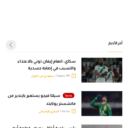
أخر الأخبار
سكاي: اتهام إيفان توني بالاعتداء
والتسبب في إصابة جسدية
46 دقيقة |
سعودي في الجول
سيلتا فيجو يستعير بايندير من
مانشستر يونايتد
ساعة |
الدوري الإسباني
رئيس بلدية أراكلي يعرض قطعة أرض