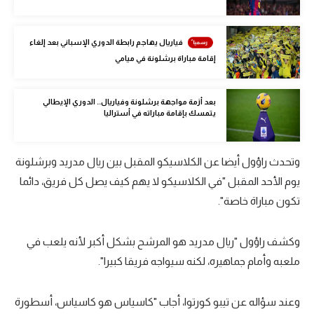
تحليل في الجول
فياريال يهاجم رابطة الدوري الإسباني بعد إلغاء
حكايات في الجول
إقامة مباراة برشلونة في ميامي
كويز في الجول
بعد أزمة مواجهة برشلونة وفياريال.. الدوري الإيطالي
فيديو في الجول
يتمسك بإقامة مباراته في أستراليا
وتحدث راؤول أيضا عن الكلاسيكو المقبل بين ريال مدريد وبرشلونة
يوم الأحد المقبل "في الكلاسيكو لا يهم كيف يصل كل فريق، دائما
تكون مباراة خاصة".
وكشف راؤول "ريال مدريد هو المرشح بشكل أكبر لأنه يلعب في
ملعبه وأمام جماهيره، لكنه سيواجه فريقا كبيرا".
وعند سؤاله عن تيبو كورتوا، أجاب "كاسياس هو كاسياس، أسطورة