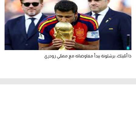
ذا أثليتك: برشلونة يبدأ مفاوضاته مع ممثلي رودري