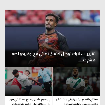
تقرير: سلتيك توصل لاتفاق نهائي مع أوفييدو لضم
هيثم حسن
سكاي: اتهام إيفان توني بالاعتداء
إبراهيم عادل يصنع هدفا في فوز
والتسبب في إصابة جسدية
نورشيلاند على فالور بتصفيات