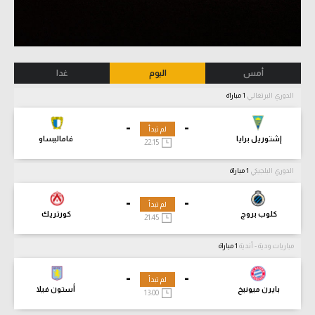
أمس
اليوم
غدا
الدوري البرتغالي
1 مباراة
-
-
لم تبدأ
إشتوريل برايا
فاماليساو
22:15
الدوري البلجيكي
1 مباراة
-
-
لم تبدأ
كلوب بروج
كورتريك
21:45
مباريات ودية - أندية
1 مباراة
-
-
لم تبدأ
بايرن ميونيخ
أستون فيلا
13:00