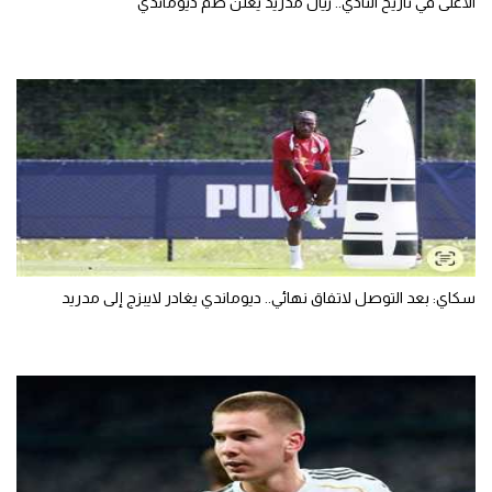
الأغلى في تاريخ النادي.. ريال مدريد يعلن ضم ديوماندي
سكاي: بعد التوصل لاتفاق نهائي.. ديوماندي يغادر لايبزج إلى مدريد