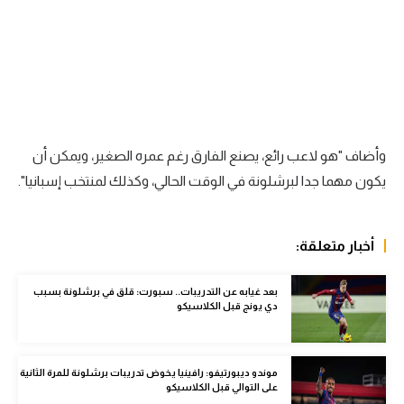
الوطن العربي
في المونديال
رياضة نسائية
آسيا
وأضاف "هو لاعب رائع، يصنع الفارق رغم عمره الصغير، ويمكن أن
أمريكا
يكون مهما جدا لبرشلونة في الوقت الحالي، وكذلك لمنتخب إسبانيا".
ركن الألعاب
أخبار متعلقة:
أقسام خاصة
Gamers
بعد غيابه عن التدريبات.. سبورت: قلق في برشلونة بسبب
دي يونج قبل الكلاسيكو
ميركاتو
تحقيق في الجول
موندو ديبورتيفو: رافينيا يخوض تدريبات برشلونة للمرة الثانية
على التوالي قبل الكلاسيكو
تقرير في الجول