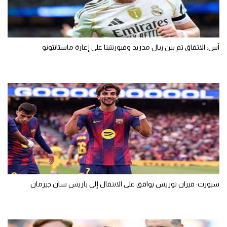
آس: الاتفاق تم بين ريال مدريد وفيورنتينا على إعارة ماستانتونو
سبورت: فيران توريس يوافق على الانتقال إلى باريس سان جيرمان