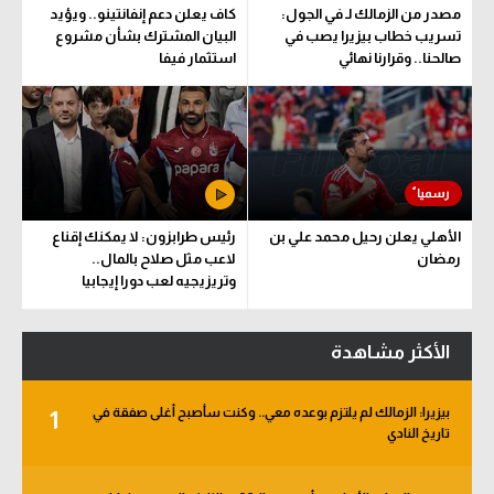
مصدر من الزمالك لـ في الجول:
كاف يعلن دعم إنفانتينو.. ويؤيد
تسريب خطاب بيزيرا يصب في
البيان المشترك بشأن مشروع
صالحنا.. وقرارنا نهائي
استثمار فيفا
الأهلي يعلن رحيل محمد علي بن
رئيس طرابزون: لا يمكنك إقناع
رمضان
لاعب مثل صلاح بالمال..
وتريزيجيه لعب دورا إيجابيا
الأكثر مشاهدة
بيزيرا: الزمالك لم يلتزم بوعده معي.. وكنت سأصبح أغلى صفقة في
1
تاريخ النادي