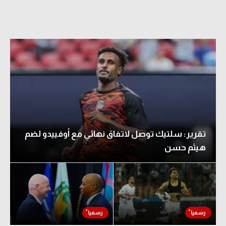
تقرير: سلتيك توصل لاتفاق نهائي مع أوفييدو لضم
هيثم حسن