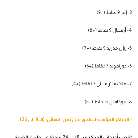
تحليل في الجول
3- إنتر 9 نقاط (+9)
حكايات في الجول
4- أرسنال 9 نقاط (+8)
كويز في الجول
فيديو في الجول
5- ريال مدريد 9 نقاط (+7)
6- دورتموند 7 نقاط (+5)
7- مانشستر سيتي 7 نقاط (+4)
8- نيوكاسل 6 نقاط (+6)
- المراكز المؤهلة للملحق قبل ثمن النهائي: (الـ 9 إلى 26)
*يلعب أصحاب المراكز من 9 إلى 24 ملحقا عن طريق القرعة