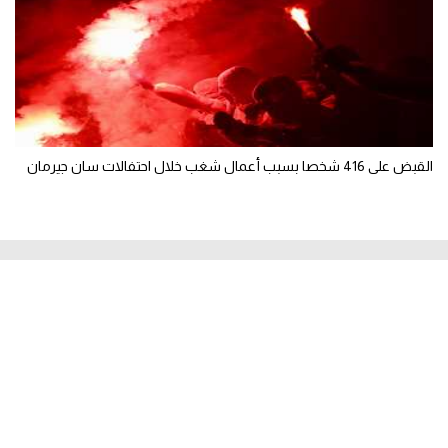
القبض على 416 شخصا بسبب أعمال شغب خلال احتفالات سان جيرمان