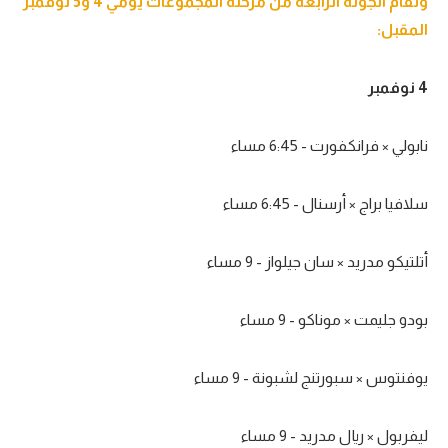
وتقام الجولة الرابعة من مرحلة المجموعات يومي 4 و5 نوفمبر
المقبل:
4 نوفمبر
نابولي × فرانكفورت - 6:45 مساء
سلافيا براج × أرسنال - 6:45 مساء
أتلتيكو مدريد × سان جيلواز - 9 مساء
بودو جليمت × موناكو - 9 مساء
يوفنتوس × سبورتنج لشبونة - 9 مساء
ليفربول × ريال مدريد - 9 مساء