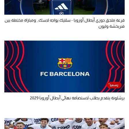
قرعة ملحق دوري أبطال أوروبا - سلتيك يواجه لاسك.. ومباراة مختملة بين
فنربخشة وليون
برشلونة يتقدم بطلب لاستضافة نهائي أبطال أوروبا 2029