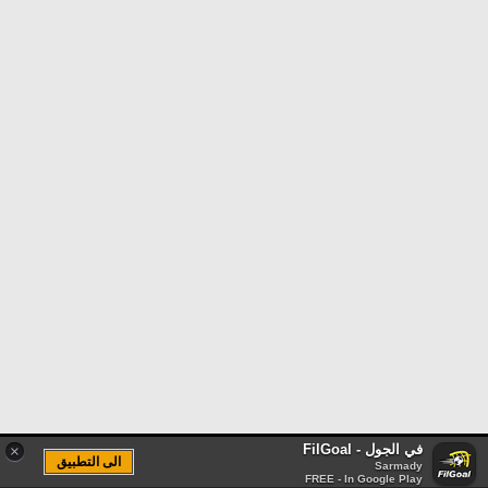
في الجول - FilGoal
×
الى التطبيق
Sarmady
FREE - In Google Play