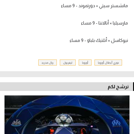
مانشستر سيتي × دورتموند - 9 مساء
مارسيليا × أتالانتا - 9 مساء
نيوكاسل × أتلتيك بلباو - 9 مساء
دوري أبطال أوروبا
أوروبا
ليفربول
ريال مدريد
نرشح لكم