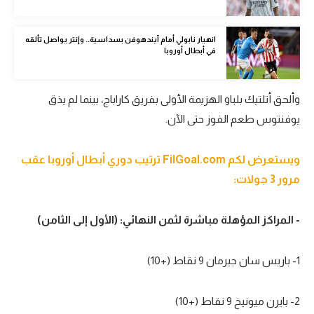
الوطن العربي
انهيار نابولي أمام آيندهوفن بسداسية.. وإنتر يواصل تألقه
في المونديال
في أبطال أوروبا
رياضة نسائية
آسيا
وألحق أتلتيك بلباو الهزيمة الأولى بفريق كاراباج، بينما لم يذق
يوفنتوس طعم الفوز حتى الآن.
أمريكا
ركن الألعاب
ويستعرض لكم FilGoal.com ترتيب دوري أبطال أوروبا عقب
مرور 3 جولات:
أقسام خاصة
- المراكز المؤهلة مباشرة لثمن النهائي: (الأول إلى الثامن)
Gamers
ميركاتو
1- باريس سان جيرمان 9 نقاط (+10)
تحقيق في الجول
2- بايرن ميونيخ 9 نقاط (+10)
تقرير في الجول