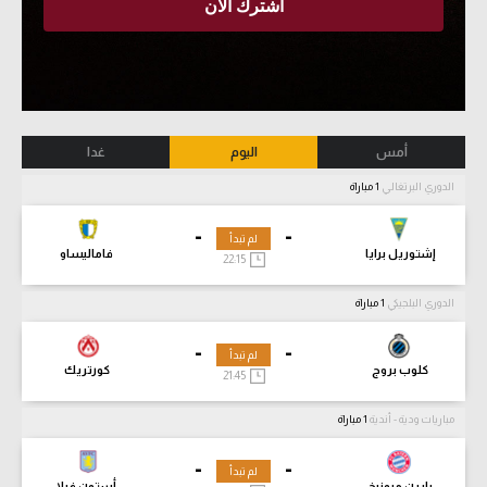
أمس
اليوم
غدا
الدوري البرتغالي
1 مباراة
-
-
لم تبدأ
إشتوريل برايا
فاماليساو
22:15
الدوري البلجيكي
1 مباراة
-
-
لم تبدأ
كلوب بروج
كورتريك
21:45
مباريات ودية - أندية
1 مباراة
-
-
لم تبدأ
بايرن ميونيخ
أستون فيلا