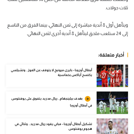
ثلاث جولات.
سعودي في الجول
الدوري الإنجليزي
ويتأهل أول 8 أندية مباشرة إلى ثمن النهائي، بينما الفرق من التاسع
الدوري الإسباني
إلى 24 ستلعب ملحق ليتأهل 8 أندية أخرى لثمن النهائي.
دوري أبطال أوروبا
أخبار متعلقة:
القسم الثاني
رياضات أخرى
أبطال أوروبا - بايرن ميونيخ لا يتوقف عن الفوز.. وتشيلسي
يكتسح أياكس بخماسية
أمم إفريقيا
كرة السلة الأمريكية
بهدف بيلينجهام.. ريال مدريد يتفوق على يوفنتوس
كرة سلة
في أبطال أوروبا
كرة يد
تشكيل أبطال أوروبا - مبابي يقود ريال مدريد.. وثنائي في
كرة طائرة
هجوم يوفنتوس