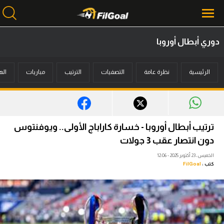
دوري أبطال أوروبا
محتوى إخباري
الرئيسية
نظرة عامة
التصفيات
الترتيب
مباريات
اله
الرئيسية
أخبار
مباريات
ترتيب أبطال أوروبا - خسارة كاراباج الأولى.. ويوفنتوس
ميركاتو
دون انتصار عقب 3 جولات
الخميس، 23 أكتوبر 2025 - 12:06
فانتازي في الجول
كتب :
FilGoal
مسابقة التوقعات
فيديوهات
عدسات