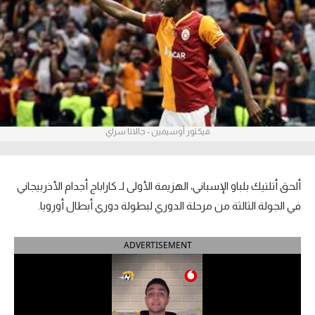
آراء حرة
ركن الألعاب
بطولات
أمريكا 2026
فيكتور أوسيمين - جالاتا سراي
الدوري المصري
الدوري الإنجليزي الممتاز
ألحق أتلتيك بلباو الإسباني، الهزيمة الأولى لـ كاراباج أجدام الأذربيجاني
في الجولة الثالثة من مرحلة الدوري لبطولة دوري أبطال أوروبا.
الدوري الإسباني
ADVERTISEMENT
الدوري الإيطالي
الدوري الألماني
الدوري الفرنسي