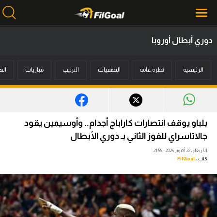
دوري أبطال أوروبا
محتوى إخباري
الرئيسية
نظرة عامة
التصفيات
الترتيب
مباريات
اله
الرئيسية
أخبار
مباريات
بلباو يوقف انتصارات كاراباج أجدام.. وأوسيمين يقود
ميركاتو
جالاتاسراي للفوز الثاني بـ دوري الأبطال
الأربعاء، 22 أكتوبر 2025 - 21:55
فانتازي في الجول
كتب :
FilGoal
مسابقة التوقعات
فيديوهات
عدسات