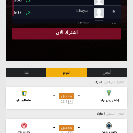
أمس
اليوم
غدا
الدوري البرتغالي
1 مباراة
-
-
بعد قليل
إشتوريل برايا
فاماليساو
22:15
الدوري البلجيكي
1 مباراة
-
-
بعد قليل
كلوب بروج
كورتريك