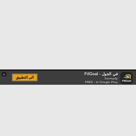
في الجول - FilGoal
×
الى التطبيق
Sarmady
FREE - In Google Play