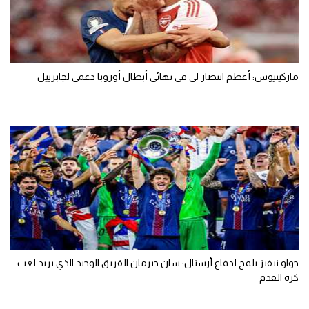
ماركينيوس: أعظم انتصار لي في نهائي أبطال أوروبا دعمي لجابرييل
جواو نيفيز يلمح لدفاع أرسنال: سان جيرمان الفريق الوحيد الذي يريد لعب
كرة القدم