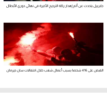
جابرييل يتحدث عن ألم إهدار ركلة الترجيح الأخيرة في نهائي دوري الأبطال
القبض على 416 شخصا بسبب أعمال شغب خلال احتفالات سان جيرمان