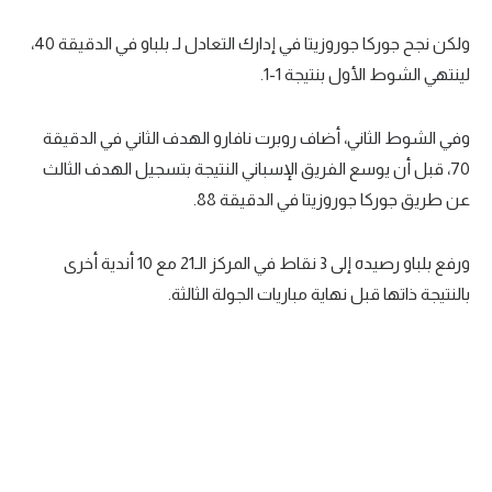
تحليل في الجول
ولكن نجح جوركا جوروزيتا في إدارك التعادل لـ بلباو في الدقيقة 40،
لينتهي الشوط الأول بنتيجة 1-1.
حكايات في الجول
كويز في الجول
وفي الشوط الثاني، أضاف روبرت نافارو الهدف الثاني في الدقيقة
فيديو في الجول
70، قبل أن يوسع الفريق الإسباني النتيجة بتسجيل الهدف الثالث
عن طريق جوركا جوروزيتا في الدقيقة 88.
ورفع بلباو رصيده إلى 3 نقاط في المركز الـ21 مع 10 أندية أخرى
بالنتيجة ذاتها قبل نهاية مباريات الجولة الثالثة.