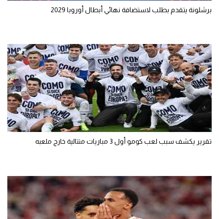
برشلونة يتقدم بطلب لاستضافة نهائي أبطال أوروبا 2029
تقرير يكشف سبب لعب كومو أول 3 مباريات متتالية خارج ملعبه