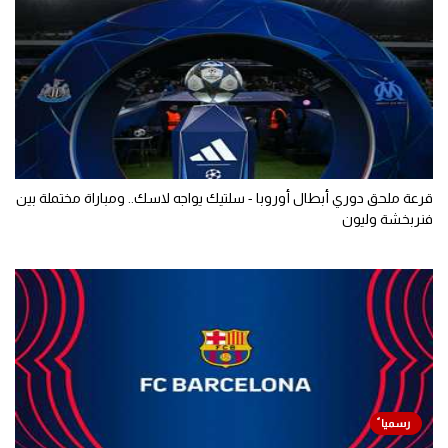
قرعة ملحق دوري أبطال أوروبا - سلتيك يواجه لاسك.. ومباراة مختملة بين
فنربخشة وليون