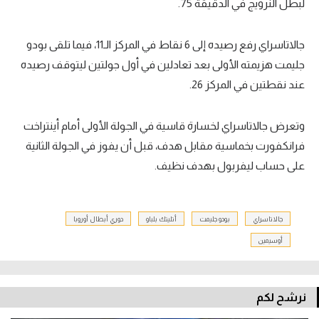
لبطل النرويج في الدقيقة 75.
جالاتاسراي رفع رصيده إلى 6 نقاط في المركز الـ11، فيما تلقى بودو
جليمت هزيمته الأولى بعد تعادلين في أول جولتين ليتوقف رصيده
عند نقطتين في المركز 26.
وتعرض جالاتاسراي لخسارة قاسية في الجولة الأولى أمام أينتراخت
فرانكفورت بخماسية مقابل هدف، قبل أن يفوز في الجولة الثانية
على حساب ليفربول بهدف نظيف.
جالاتاسراي
بودو جليمت
أتليتك بلباو
دوري أبطال أوروبا
أوسيمين
نرشح لكم