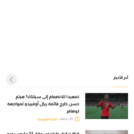
أخر الأخبار
تمهيدا للانضمام إلى سيلتك؟ هيثم
حسن خارج قائمة ريال أوفييدو لمواجهة
لوهافر
25 دقيقة |
الكرة الأوروبية
قناة تركية: طرابزون حقق 12 مليون يورو