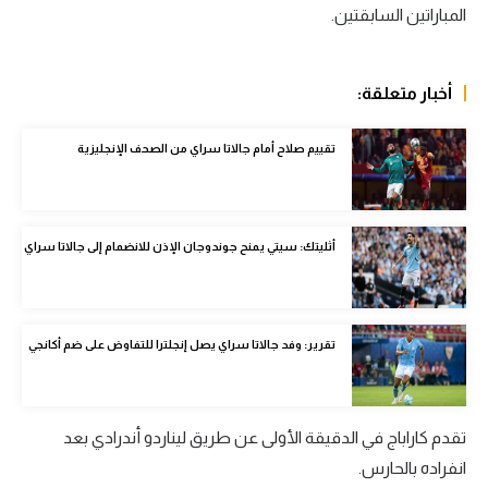
المباراتين السابقتين.
الوطن العربي
في المونديال
أخبار متعلقة:
رياضة نسائية
تقييم صلاح أمام جالاتا سراي من الصحف الإنجليزية
آسيا
أمريكا
ركن الألعاب
أثليتك: سيتي يمنح جوندوجان الإذن للانضمام إلى جالاتا سراي
أقسام خاصة
Gamers
تقرير: وفد جالاتا سراي يصل إنجلترا للتفاوض على ضم أكانجي
ميركاتو
تحقيق في الجول
تقدم كاراباج في الدقيقة الأولى عن طريق ليناردو أندرادي بعد
انفراده بالحارس.
تقرير في الجول