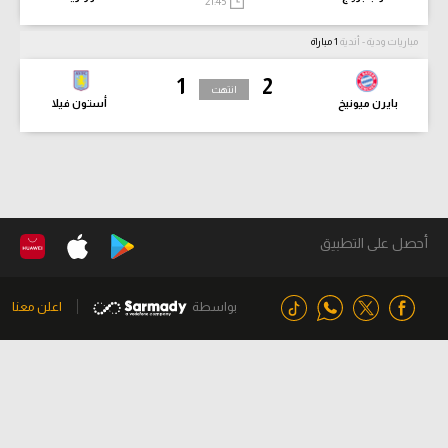
21:45
مباريات ودية - أندية
1 مباراة
1
2
انتهت
بايرن ميونيخ
أستون فيلا
أحصل على التطبيق
بواسطة
اعلن معنا