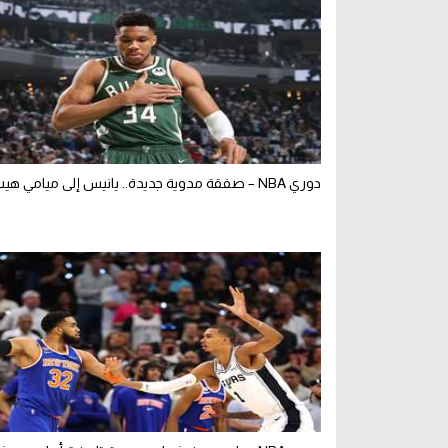
دوري NBA – صفقة مدوية جديدة.. يانيس إلى ميامي هيت