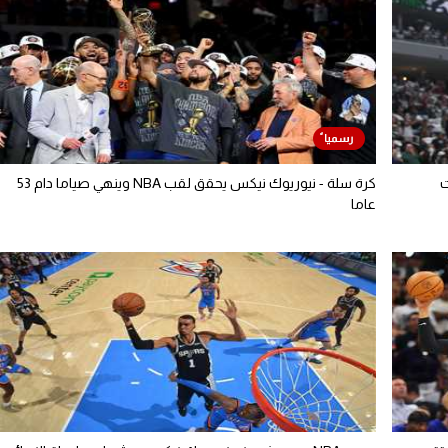
كرة سلة - نيوريوك نيكس يحقق لقب NBA وينهي صياما دام 53
عاما