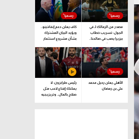
مصدر من الزمالك لـ في
كاف يعلن دعم إنفانتينو..
الجول: تسريب خطاب
ويؤيد البيان المشترك
بيزيرا يصب في صالحنا..
بشأن مشروع استثمار
وقرارنا نهائي
فيفا
الأهلي يعلن رحيل محمد
رئيس طرابزون: لا
علي بن رمضان
يمكنك إقناع لاعب مثل
صلاح بالمال.. وتريزيجيه
لعب دورا إيجابيا