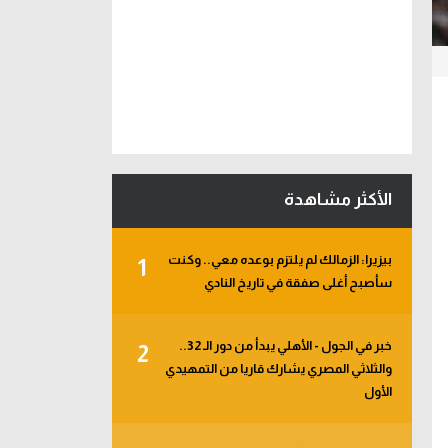
الأكثر مشاهدة
بيزيرا: الزمالك لم يلتزم بوعده معي.. وكنت
1
سأصبح أغلى صفقة في تاريخ النادي
خبر في الجول - الأهلي يبدأ من دور الـ 32..
2
والثلاثي المصري يشارك قاريا من التمهيدي
الأول