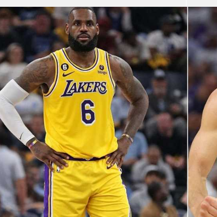
آسيا
دوري أبطال أوروبا
لسعودي للمحترفين
أمريكا
القسم الثاني
ل أوروبا
ركن الألعاب
رياضات أخرى
ل إفريقيا