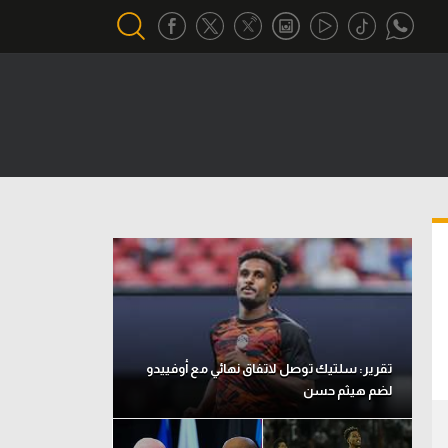
أقسام خاصة
Gamers
يكية
ميركاتو
تحقيق في الجول
تقرير في الجول
تحليل في الجول
حكايات في الجول
تقرير: سلتيك توصل لاتفاق نهائي مع أوفييدو
لضم هيثم حسن
كويز في الجول
فيديو في الجول