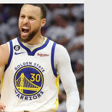
آراء حرة
الدوري ا
ركن الألعاب
دوري أبطا
دوري أبطا
كل البطولات