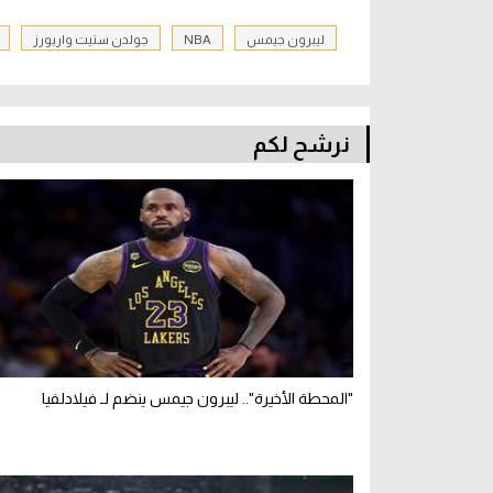
ليبرون جيمس
NBA
جولدن ستيت واريورز
نرشح لكم
"المحطة الأخيرة".. ليبرون جيمس ينضم لـ فيلادلفيا