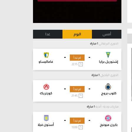
أمس
اليوم
غدا
الدوري البرتغالي
1 مباراة
-
-
لم تبدأ
إشتوريل برايا
فاماليساو
22:15
الدوري البلجيكي
1 مباراة
-
-
لم تبدأ
كلوب بروج
كورتريك
21:45
مباريات ودية - أندية
1 مباراة
-
-
لم تبدأ
بايرن ميونيخ
أستون فيلا
13:00