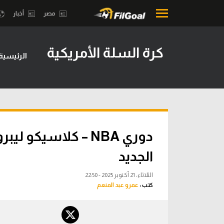
مصر
أخبار
كرة السلة الأمريكية
الرئيسية
محتوى إخباري
بطولات
الرئيسية
أمريكا 2026
أخبار
الدوري ا
مباريات
الدوري الإ
دوري NBA – كلاسيك
ميركاتو
الدوري ال
الجديد
فانتازي في الجول
الدوري ال
الثلاثاء، 21 أكتوبر 2025 - 22:50
مسابقة التوقعات
كتب :
عمرو عبد المنعم
الدوري الأ
فيديوهات
الدوري ا
عدسات