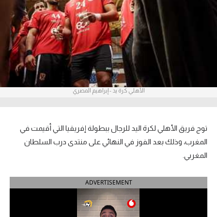
آراء حرة
ركن الألعاب
بطولات
أمريكا 2026
الأهلي كرة يد - إبراهيم المصري
الدوري المصري
الدوري الإنجليزي الممتاز
توج فريق الأهلي لكرة اليد للرجال ببطولة إفريقيا التي أقيمت في
المغرب، وذلك بعد الفوز في النهائي على منتدى درب السلطان
الدوري الإسباني
المغربي.
الدوري الإيطالي
ADVERTISEMENT
الدوري الألماني
الدوري الفرنسي