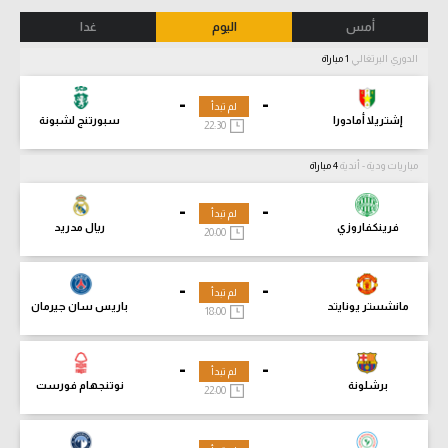
أمس
اليوم
غدا
الدوري البرتغالي
1 مباراة
-
-
لم تبدأ
إشتريلا أمادورا
سبورتنج لشبونة
22:30
مباريات ودية - أندية
4 مباراة
-
-
لم تبدأ
فرينكفاروزي
ريال مدريد
20:00
-
-
لم تبدأ
مانشستر يونايتد
باريس سان جيرمان
18:00
-
-
لم تبدأ
برشلونة
نوتنجهام فورست
22:00
-
-