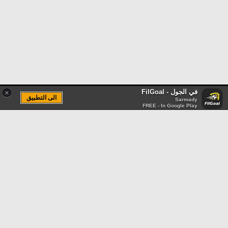
في الجول - FilGoal
×
الى التطبيق
Sarmady
FREE - In Google Play