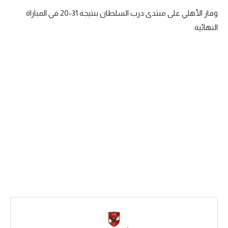
وفاز الأهلي على منتدى درب السلطان بنتيجة 31-20 في المباراة
سعودي في الجول
النهائية.
الدوري الإنجليزي
الدوري الإسباني
دوري أبطال أوروبا
القسم الثاني
رياضات أخرى
أمم إفريقيا
كرة السلة الأمريكية
كرة سلة
كرة يد
كرة طائرة