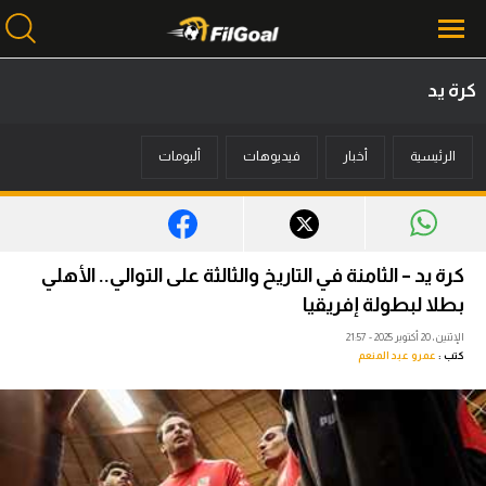
كرة يد
محتوى إخباري
الرئيسية
أخبار
فيديوهات
ألبومات
الرئيسية
أخبار
مباريات
كرة يد – الثامنة في التاريخ والثالثة على التوالي.. الأهلي
ميركاتو
بطلا لبطولة إفريقيا
الإثنين، 20 أكتوبر 2025 - 21:57
فانتازي في الجول
كتب :
عمرو عبد المنعم
مسابقة التوقعات
فيديوهات
عدسات