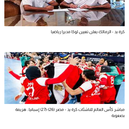
كرة يد - الزمالك يعلن تعيين لوكا مديرا رياضيا
مباشر كأس العالم للناشئات كرة يد - مصر (26)-(27) إسبانيا.. هزيمة
بصعوبة