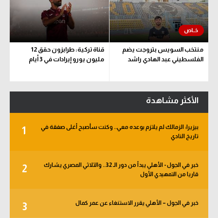
منتخب السويس بتروجت يضم
قناة تركية: طرابزون حقق 12
الفلسطيني عبد الهادي راشد
مليون يورو إيرادات في 3 أيام
الأكثر مشاهدة
بيزيرا: الزمالك لم يلتزم بوعده معي.. وكنت سأصبح أغلى صفقة في
1
تاريخ النادي
خبر في الجول - الأهلي يبدأ من دور الـ 32.. والثلاثي المصري يشارك
2
قاريا من التمهيدي الأول
خبر في الجول – الأهلي يقرر الاستنغاء عن عمر كمال
3