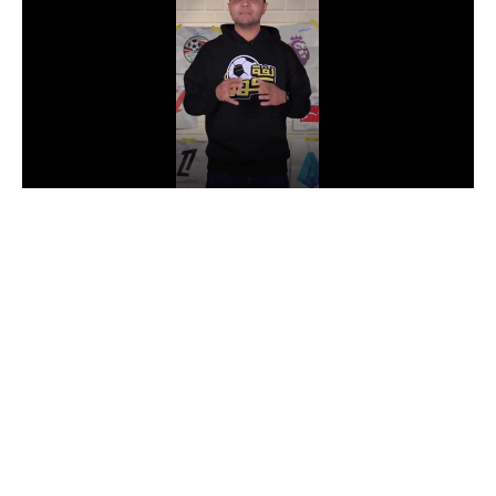
الدوري السعودي للمحترفين
دوري أبطال أوروبا
دوري أبطال إفريقيا
كل البطولات
أقسام
الكرة المصرية
الدوري المصري
الكرة الأوروبية
الكرة الإفريقية
منتخب مصر