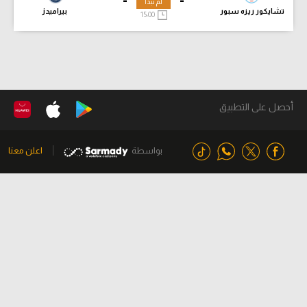
لم تبدأ
تشايكور ريزه سبور
بيراميدز
15:00
أحصل على التطبيق
بواسطة
اعلن معنا