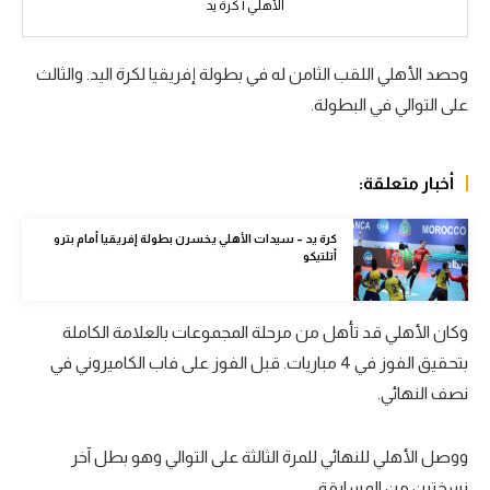
الأهلي | كرة يد
الوطن العربي
في المونديال
وحصد الأهلي اللقب الثامن له في بطولة إفريقيا لكرة اليد. والثالث
على التوالي في البطولة.
رياضة نسائية
آسيا
أخبار متعلقة:
أمريكا
ركن الألعاب
كرة يد – سيدات الأهلي يخسرن بطولة إفريقيا أمام بترو
أتلتيكو
أقسام خاصة
وكان الأهلي قد تأهل من مرحلة المجموعات بالعلامة الكاملة
Gamers
بتحقيق الفوز في 4 مباريات. قبل الفوز على فاب الكاميروني في
ميركاتو
نصف النهائي.
تحقيق في الجول
ووصل الأهلي للنهائي للمرة الثالثة على التوالي وهو بطل آخر
تقرير في الجول
نسختين من المسابقة.