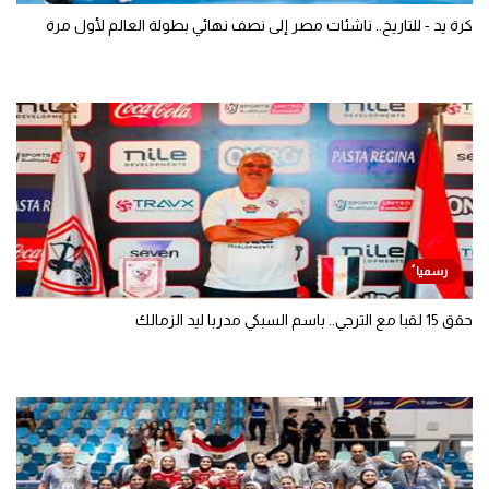
كرة يد - للتاريخ.. ناشئات مصر إلى نصف نهائي بطولة العالم لأول مرة
حقق 15 لقبا مع الترجي.. باسم السبكي مدربا ليد الزمالك