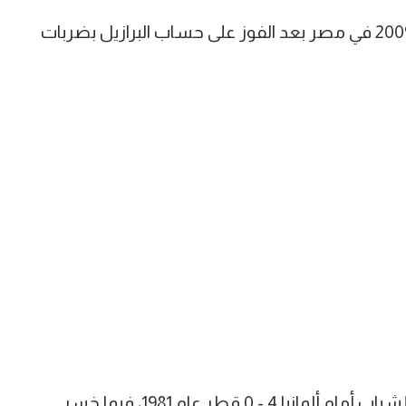
وتوج بلاك ستارز بكأس العالم للشباب 2009 في مصر بعد الفوز على حساب البرازيل بضربات
وخسر منتخب قطر نهائي كأس العالم للشباب أمام ألمانيا 4 - 0 قطر عام 1981، فيما خسر