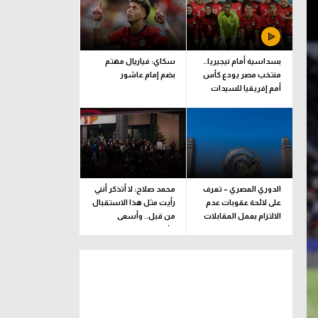
بسداسية أمام نيجيريا..
سكاي: فياريال مهتم
منتخب مصر يودع كأس
بضم إمام عاشور
أمم إفريقيا للسيدات
الدوري المصري – تعرف
محمد صلاح: لا أتذكر أنني
على لائحة عقوبات عدم
رأيت مثل هذا الاستقبال
الالتزام بعمل المقابلات
من قبل.. وأسعى
التلفزيونية
للألقاب مع الفريق