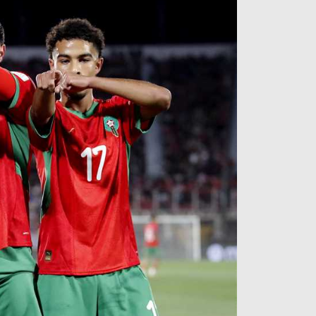
آراء حرة
الدوري ا
ركن الألعاب
دوري أبطا
دوري أبطا
كل البطولات