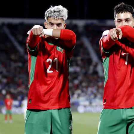
آسيا
دوري أبطال أوروبا
لسعودي للمحترفين
أمريكا
القسم الثاني
ل أوروبا
ركن الألعاب
رياضات أخرى
ل إفريقيا