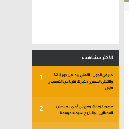
الأكثر مشاهدة
خبر في الجول - الأهلي يبدأ من دور الـ 32..
1
والثلاثي المصري يشارك قاريا من التمهيدي
الأول
ميدو: الزمالك وقع في أيدي حفنة من
2
المحتالين.. والتاريخ سيخلد موقفنا