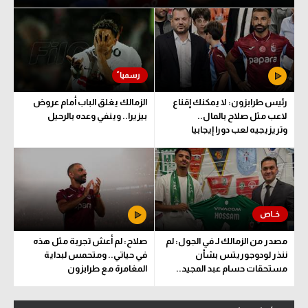
رئيس طرابزون: لا يمكنك إقناع
الزمالك يغلق الباب أمام عروض
لاعب مثل صلاح بالمال..
بيزيرا.. وينفي وعده بالرحيل
وتريزيجيه لعب دورا إيجابيا
مصدر من الزمالك لـ في الجول: لم
صلاح: لم أعش تجربة مثل هذه
ننذر لودوجوريتس بشأن
في حياتي.. ومتحمس لبداية
مستحقات حسام عبد المجيد..
المغامرة مع طرابزون
وهذا الموعد المتفق عليه