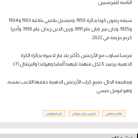
الثامنة للفرنسيين.
سبقه ريمون كوبا بجائزة 1958، وميشيل بلاتيني بثلاثية 1983 و1984
و1985، وجان بيير بابان عام 1991، وزين الدين زيدان عام 1998، وأخيرا
كريم بنزيمة في 2022.
فرنسا تساوت مع الأرجنتين كأكثر بلد فاز لاعبوه بجائزة الكرة
الذهبية برصيد 8 لكل منهما، تليهما ألمانيا وهولندا والبرتغال (7).
وبطبيعة الحال، جميع كرات الأرجنتين الذهبية حققها اللاعب نفسه،
وهو ليونيل ميسي.
عثمان ديمبيلي
باريس سان جيرمان
باير ليفركوزن