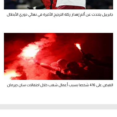
جابرييل يتحدث عن ألم إهدار ركلة الترجيح الأخيرة في نهائي دوري الأبطال
القبض على 416 شخصا بسبب أعمال شغب خلال احتفالات سان جيرمان