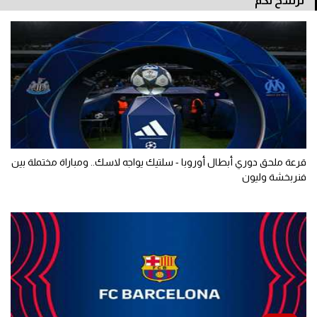
نرشح لكم
قرعة ملحق دوري أبطال أوروبا - سلتيك يواجه لاسك.. ومباراة مختملة بين
فنربخشة وليون