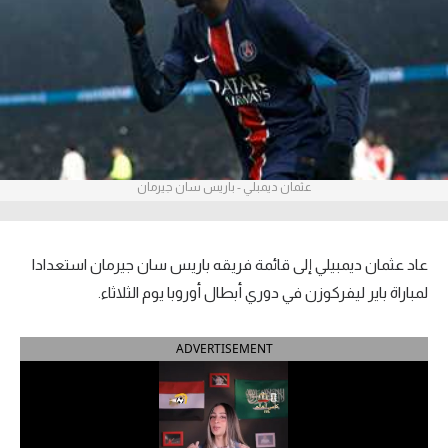
آراء حرة
ركن الألعاب
بطولات
أمريكا 2026
عثمان ديمبلي - باريس سان جيرمان
الدوري المصري
الدوري الإنجليزي الممتاز
عاد عثمان ديمبيلي إلى قائمة فريقه باريس سان جيرمان استعدادا
لمباراة باير ليفركوزن في دوري أبطال أوروبا يوم الثلاثاء.
الدوري الإسباني
ADVERTISEMENT
الدوري الإيطالي
الدوري الألماني
الدوري الفرنسي