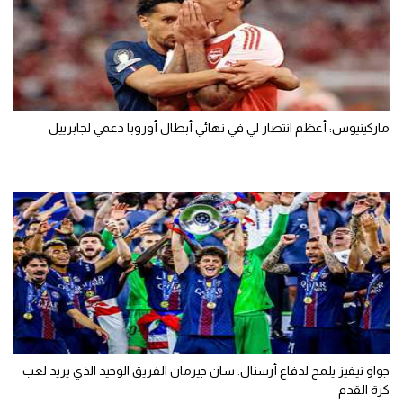
ماركينيوس: أعظم انتصار لي في نهائي أبطال أوروبا دعمي لجابرييل
جواو نيفيز يلمح لدفاع أرسنال: سان جيرمان الفريق الوحيد الذي يريد لعب
كرة القدم