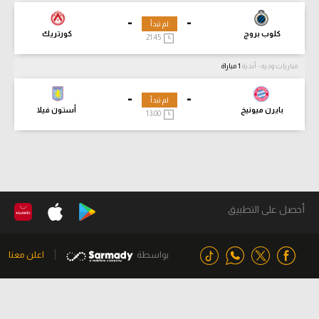
-
-
لم تبدأ
كلوب بروج
كورتريك
21:45
مباريات ودية - أندية
1 مباراة
-
-
لم تبدأ
بايرن ميونيخ
أستون فيلا
13:00
أحصل على التطبيق
بواسطة
اعلن معنا