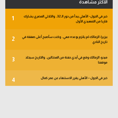
الأكثر مشاهدة
خبر في الجول - الأهلي يبدأ من دور الـ 32.. والثلاثي المصري يشارك
1
قاريا من التمهيدي الأول
بيزيرا: الزمالك لم يلتزم بوعده معي.. وكنت سأصبح أغلى صفقة في
2
تاريخ النادي
ميدو: الزمالك وقع في أيدي حفنة من المحتالين.. والتاريخ سيخلد
3
موقفنا
خبر في الجول – الأهلي يقرر الاستنغاء عن عمر كمال
4