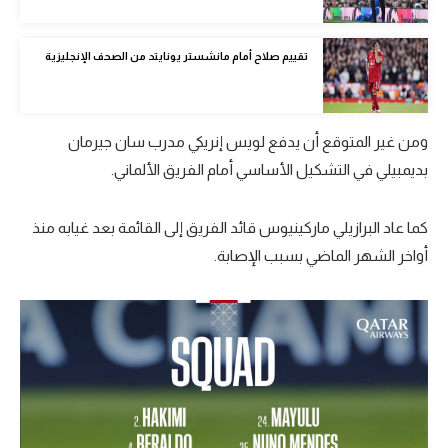
الوطن العربي
تقييم صلاح أمام مانشستر يونايتد من الصحف الإنجليزية
في المونديال
رياضة نسائية
آسيا
ومن غير المتوقع أن يدفع لويس إنريكي مدرب سان جيرمان
بديمبيلي في التشكيل الأساسي أمام الفريق الألماني.
أمريكا
ركن الألعاب
كما عاد البرازيلي ماركينيوس قائد الفريق إلى القائمة بعد غيابه منذ
أواخر الشهر الماضي بسبب الإصابة.
أقسام خاصة
Gamers
ميركاتو
تحقيق في الجول
تقرير في الجول