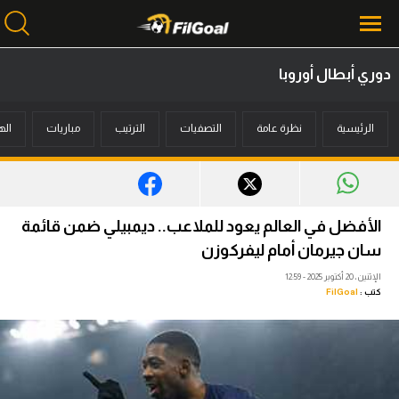
دوري أبطال أوروبا
محتوى إخباري
الرئيسية
نظرة عامة
التصفيات
الترتيب
مباريات
اله
الرئيسية
أخبار
مباريات
الأفضل في العالم يعود للملاعب.. ديمبيلي ضمن قائمة
ميركاتو
سان جيرمان أمام ليفركوزن
الإثنين، 20 أكتوبر 2025 - 12:59
فانتازي في الجول
كتب :
FilGoal
مسابقة التوقعات
فيديوهات
عدسات