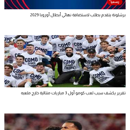
برشلونة يتقدم بطلب لاستضافة نهائي أبطال أوروبا 2029
تقرير يكشف سبب لعب كومو أول 3 مباريات متتالية خارج ملعبه