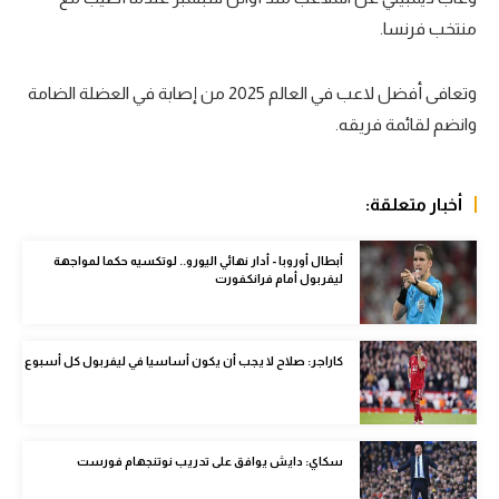
منتخب فرنسا.
سعودي في الجول
الدوري الإنجليزي
وتعافى أفضل لاعب في العالم 2025 من إصابة في العضلة الضامة
الدوري الإسباني
وانضم لقائمة فريقه.
دوري أبطال أوروبا
أخبار متعلقة:
القسم الثاني
رياضات أخرى
أبطال أوروبا - أدار نهائي اليورو.. لوتكسيه حكما لمواجهة
ليفربول أمام فرانكفورت
أمم إفريقيا
كرة السلة الأمريكية
كاراجر: صلاح لا يجب أن يكون أساسيا في ليفربول كل أسبوع
كرة سلة
كرة يد
سكاي: دايش يوافق على تدريب نوتنجهام فورست
كرة طائرة