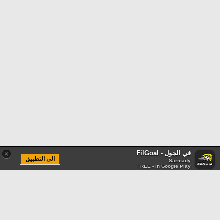
في الجول - FilGoal
×
الى التطبيق
Sarmady
FREE - In Google Play