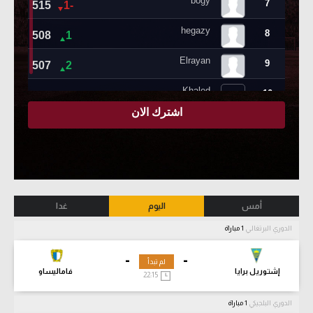
أمس
اليوم
غدا
الدوري البرتغالي
1 مباراة
-
-
لم تبدأ
إشتوريل برايا
فاماليساو
22:15
الدوري البلجيكي
1 مباراة