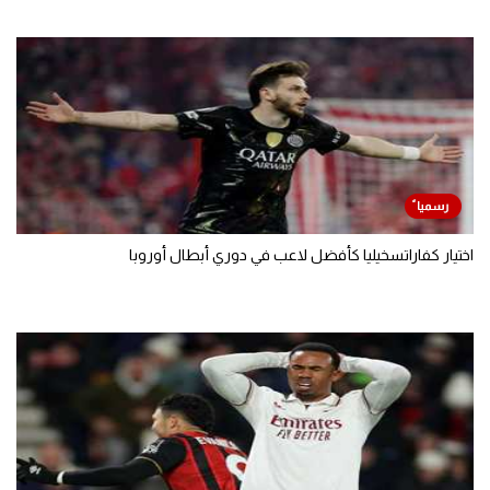
اختيار كفاراتسخيليا كأفضل لاعب في دوري أبطال أوروبا