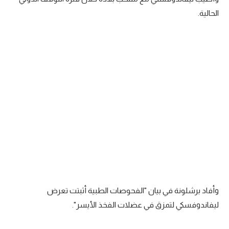
الحالية.
سعودي في الجول
الدوري الإنجليزي
الدوري الإسباني
دوري أبطال أوروبا
القسم الثاني
رياضات أخرى
أمم إفريقيا
كرة السلة الأمريكية
كرة سلة
وأفاد برشلونة في بيان "الفحوصات الطبية أثبتت تعرض
كرة يد
ليفاندوفسكي لتمزق في عضلات الفخذ الأيسر".
كرة طائرة