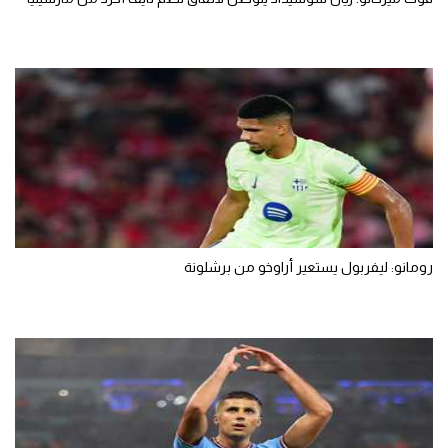
رومانو: ليفربول يستعير أراوخو من برشلونة