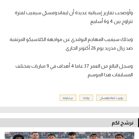
تحليل في الجول
وأوضحت تقارير إسبانية عديدة أن ليفاندوفسكي سيغيب لفترة
تتراوح بين 4 و6 أسابيع.
حكايات في الجول
كويز في الجول
وبذلك سيغيب المهاجم البولندي عن مواجهة الكلاسيكو المرتقبة
فيديو في الجول
ضد ريال مدريد يوم 26 أكتوبر الجاري.
وسجل البالغ من العمر 37 عاما 4 أهداف في 9 مباريات بمختلف
المسابقات هذا الموسم.
روبرت ليفاندوفسكي
بولندا
برشلونة
نرشح لكم