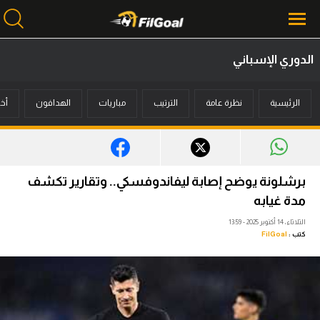
الدوري الإسباني
محتوى إخباري
الرئيسية
نظرة عامة
الترتيب
مباريات
الهدافون
أخب
الرئيسية
أخبار
مباريات
برشلونة يوضح إصابة ليفاندوفسكي.. وتقارير تكشف
ميركاتو
مدة غيابه
الثلاثاء، 14 أكتوبر 2025 - 13:59
فانتازي في الجول
كتب :
FilGoal
مسابقة التوقعات
فيديوهات
عدسات