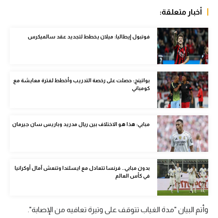
الوطن العربي
أخبار متعلقة:
في المونديال
فوتبول إيطاليا: ميلان يخطط لتجديد عقد سالميكرس
رياضة نسائية
آسيا
بواتينج: حصلت على رخصة التدريب وأخطط لفترة معايشة مع
أمريكا
كومباني
ركن الألعاب
مبابي: هذا هو الاختلاف بين ريال مدريد وباريس سان جيرمان
أقسام خاصة
Gamers
بدون مبابي.. فرنسا تتعادل مع ايسلندا وتنعش آمال أوكرانيا
ميركاتو
في كأس العالم
تحقيق في الجول
وأتم البيان "مدة الغياب تتوقف على وتيرة تعافيه من الإصابة".
تقرير في الجول