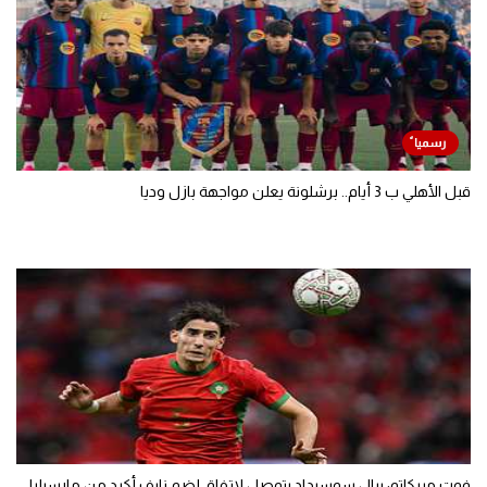
قبل الأهلي ب 3 أيام.. برشلونة يعلن مواجهة بازل وديا
فوت ميركاتو: ريال سوسيداد يتوصل لاتفاق لضم نايف أكرد من مارسيليا