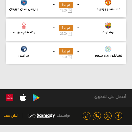
-
-
لم تبدأ
مانشستر يونايتد
باريس سان جيرمان
18:00
-
-
لم تبدأ
برشلونة
نوتنجهام فورست
22:00
-
-
لم تبدأ
تشايكور ريزه سبور
بيراميدز
15:00
أحصل على التطبيق
بواسطة
اعلن معنا