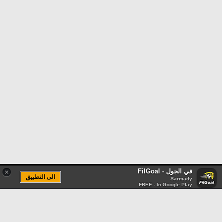
في الجول - FilGoal
×
الى التطبيق
Sarmady
FREE - In Google Play