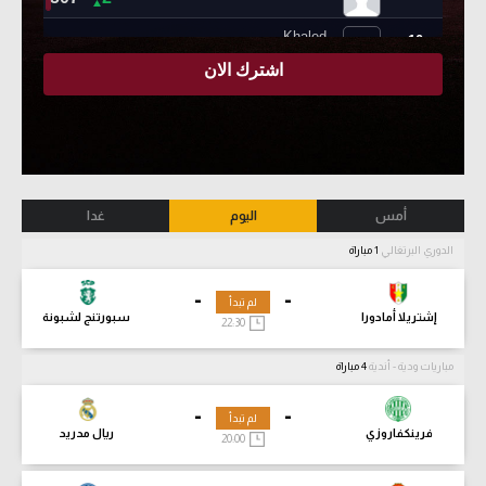
أمس
اليوم
غدا
الدوري البرتغالي
1 مباراة
-
-
لم تبدأ
إشتريلا أمادورا
سبورتنج لشبونة
22:30
مباريات ودية - أندية
4 مباراة
-
-
لم تبدأ
فرينكفاروزي
ريال مدريد
20:00