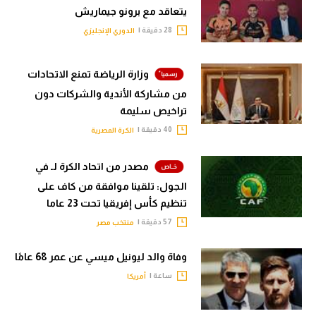
يتعاقد مع برونو جيماريش
28 دقيقة |
الدوري الإنجليزي
وزارة الرياضة تمنع الاتحادات
من مشاركة الأندية والشركات دون
تراخيص سليمة
40 دقيقة |
الكرة المصرية
مصدر من اتحاد الكرة لـ في
الجول: تلقينا موافقة من كاف على
تنظيم كأس إفريقيا تحت 23 عاما
57 دقيقة |
منتخب مصر
وفاة والد ليونيل ميسي عن عمر 68 عامًا
ساعة |
أمريكا