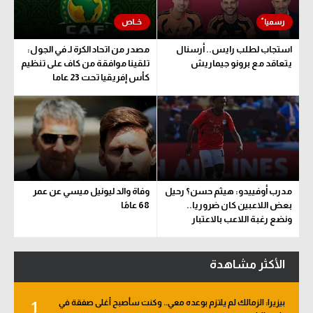
استجاب لطلب رايس.. أرسنال
مصدر من اتحاد الكرة لـ في الجول:
يتعاقد مع برونو جيماريش
تلقينا موافقة من كاف على تنظيم
كأس إفريقيا تحت 23 عاما
مدرب أوفييدو: هيثم حسن؟ رحيل
وفاة والد ليونيل ميسي عن عمر
بعض اللاعبين كان ضروريا..
68 عامًا
ونضع رغبة اللاعب بالاعتبار
الأكثر مشاهدة
بيزيرا: الزمالك لم يلتزم بوعده معي.. وكنت سأصبح أغلى صفقة في
1