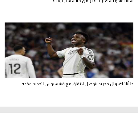
سيلتا فيجو يستعير بايندير من مانشستر يونايتد
ذا أثلتيك: ريال مدريد يتوصل لاتفاق مع فينيسيوس لتجديد عقده