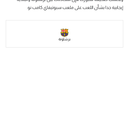
إيجابية جدا بشأن اللعب على ملعب سبوتيفاي كامب نو.
سعودي في الجول
الدوري الإنجليزي
الدوري الإسباني
برشلونة
دوري أبطال أوروبا
القسم الثاني
رياضات أخرى
أمم إفريقيا
كرة السلة الأمريكية
كرة سلة
كرة يد
كرة طائرة