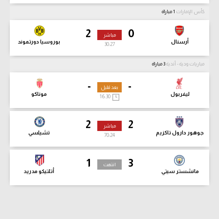
كأس الإمارات
1 مباراة
2
0
مباشر
أرسنال
بوروسيا دورتموند
30:28
مباريات ودية - أندية
3 مباراة
-
-
بعد قليل
ليفربول
موناكو
16:30
2
2
مباشر
جوهور دارول تاكزيم
تشيلسي
70:25
1
3
انتهت
مانشستر سيتي
أتلتيكو مدريد