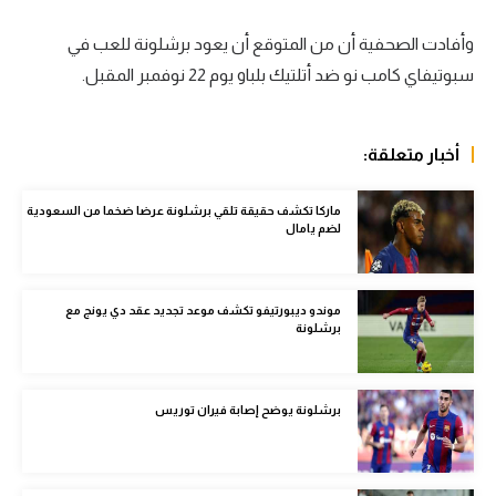
الوطن العربي
وأفادت الصحفية أن من المتوقع أن يعود برشلونة للعب في
في المونديال
سبوتيفاي كامب نو ضد أتلتيك بلباو يوم 22 نوفمبر المقبل.
رياضة نسائية
أخبار متعلقة:
آسيا
أمريكا
ماركا تكشف حقيقة تلقي برشلونة عرضا ضخما من السعودية
لضم يامال
ركن الألعاب
موندو ديبورتيفو تكشف موعد تجديد عقد دي يونج مع
أقسام خاصة
برشلونة
Gamers
ميركاتو
برشلونة يوضح إصابة فيران توريس
تحقيق في الجول
تقرير في الجول