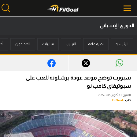
الدوري الإسباني
محتوى إخباري
الرئيسية
نظرة عامة
الترتيب
مباريات
الهدافون
أخب
الرئيسية
أخبار
مباريات
سبورت توضح موعد عودة برشلونة للعب على
ميركاتو
سبوتيفاي كامب نو
الإثنين، 13 أكتوبر 2025 - 21:45
فانتازي في الجول
كتب :
FilGoal
مسابقة التوقعات
فيديوهات
عدسات