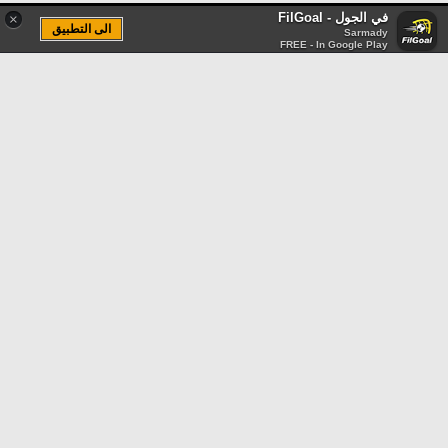
في الجول - FilGoal
×
الى التطبيق
Sarmady
FREE - In Google Play