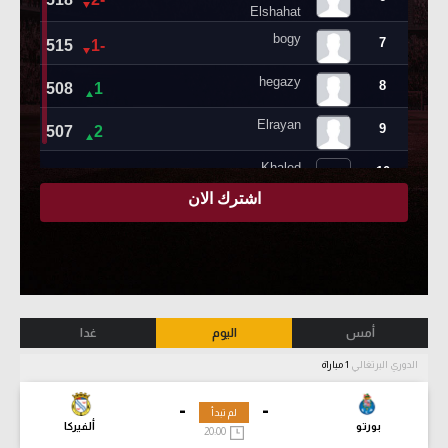
أمس
اليوم
غدا
الدوري البرتغالي
1 مباراة
-
-
لم تبدأ
بورتو
ألفيركا
20:00