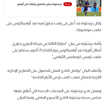
برشلونة يعلن تفاصيل إصابة داني أولمو
تحليل في الجول
حكايات في الجول
وكان برشلونة قد أعلن في وقت سابق لعبه ضد أولمبياكوس على
كويز في الجول
ملعب مونتجويك.
فيديو في الجول
وأفاد برشلونة في بيان: "مباراتنا الثالثة في مرحلة الدوري بدوري
أبطال أوروبا ضد أولمبياكوس يوم الثلاثاء 21 أكتوبر ستقام على
ملعب لويس كومبانيس الأولمبي".
وأضاف البيان "يواصل النادي العمل للحصول على التصاريح الإدارية
اللازمة لافتتاح ملعب كامب نو في الأيام القادمة".
ويعمل نادي برشلونة على التعديلات الجديدة التي أطلع عليها
مجلس مدينة برشلونة النادي الأسبوع الماضي، وفقا للبيان.