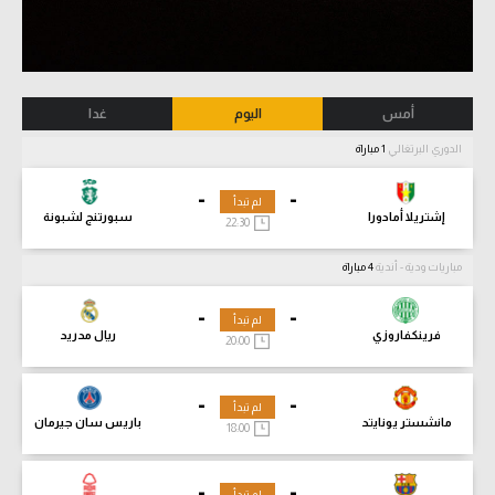
أمس
اليوم
غدا
الدوري البرتغالي
1 مباراة
-
-
لم تبدأ
إشتريلا أمادورا
سبورتنج لشبونة
22:30
مباريات ودية - أندية
4 مباراة
-
-
لم تبدأ
فرينكفاروزي
ريال مدريد
20:00
-
-
لم تبدأ
مانشستر يونايتد
باريس سان جيرمان
18:00
-
-
لم تبدأ