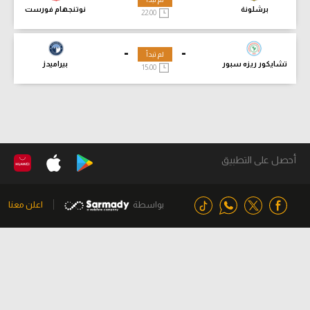
برشلونة
نوتنجهام فورست
22:00
-
-
لم تبدأ
تشايكور ريزه سبور
بيراميدز
15:00
أحصل على التطبيق
بواسطة
اعلن معنا