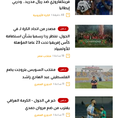
فرينكفاروزي ضد ريال مدريد.. ودربي
إيطاليا
48 دقيقة |
الكرة الأوروبية
مصدر من اتحاد الكرة لـ في
الجول: ننتظر ردا رسميا بشأن استضافة
كأس إفريقيا تحت 23 عاما المؤهلة
للأولمبياد
10 ساعة |
منتخب مصر
منتخب السويس بتروجت يضم
الفلسطيني عبد الهادي راشد
11 ساعة |
الدوري المصري
خبر في الجول - الكرمة العراقي
يقترب من ضم مروان حمدي
11 ساعة |
الدوري المصري