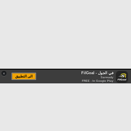
في الجول - FilGoal
×
الى التطبيق
Sarmady
FREE - In Google Play