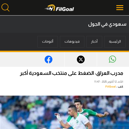
سعودي في الجول
محتوى إخباري
الرئيسية
أخبار
فيديوهات
ألبومات
الرئيسية
أخبار
مباريات
مدرب العراق: الضغط على منتخب السعودية أكبر
ميركاتو
الأحد، 12 أكتوبر 2025 - 11:47
كتب :
FilGoal
فانتازي في الجول
مسابقة التوقعات
فيديوهات
عدسات