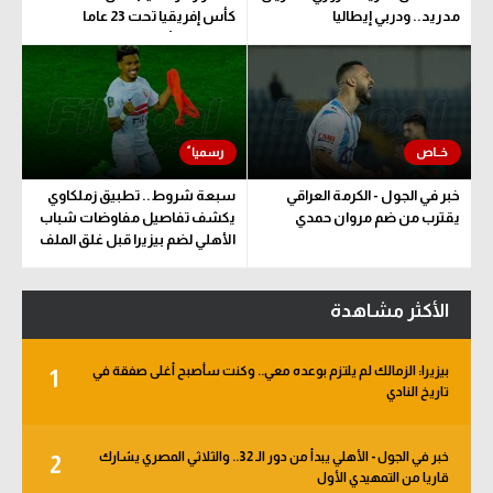
مدريد.. ودربي إيطاليا
كأس إفريقيا تحت 23 عاما
المؤهلة للأولمبياد
خبر في الجول - الكرمة العراقي
سبعة شروط.. تطبيق زملكاوي
يقترب من ضم مروان حمدي
يكشف تفاصيل مفاوضات شباب
الأهلي لضم بيزيرا قبل غلق الملف
الأكثر مشاهدة
بيزيرا: الزمالك لم يلتزم بوعده معي.. وكنت سأصبح أغلى صفقة في
1
تاريخ النادي
خبر في الجول - الأهلي يبدأ من دور الـ 32.. والثلاثي المصري يشارك
2
قاريا من التمهيدي الأول