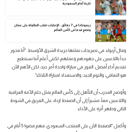
نارية أمام السعودية
الوطن العربي
في المونديال
ريمونتادا في 7 دقائق.. الإمارات تقلب الطاولة على عمان
رياضة نسائية
وتضع قدما في كأس العالم
آسيا
وقال أرنولد في تصريحات نقلتها جريدة الشرق الأوسط: "أنا فخور
أمريكا
جداً باللاعبين على جهودهم وعملهم، لكنني أعلم أننا نستطيع
ركن الألعاب
تقديم أداء أفضل. الفوز في مباراة واحدة أمر جيد، لكن الأهم الآن
هو التعافي، والنوم الجيد، والاستعداد لمباراة الثلاثاء".
أقسام خاصة
وأوضح المدرب أن التأهل إلى كأس العالم يمثل حلم الأمة العراقية
Gamers
واللاعبين معاً، مشيراً إلى أن الضغط ازداد على الفريق في الشوط
ميركاتو
الثاني وظهر أثره على الأداء.
تحقيق في الجول
وأكمل "الضغط الآن على المنتخب السعودي، فهم قضوا 5 أيام في
تقرير في الجول