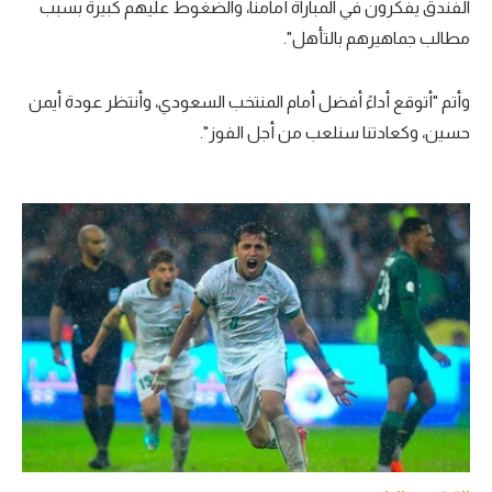
الفندق يفكرون في المباراة أمامنا، والضغوط عليهم كبيرة بسبب
تحليل في الجول
مطالب جماهيرهم بالتأهل".
حكايات في الجول
وأتم "أتوقع أداءً أفضل أمام المنتخب السعودي، وأنتظر عودة أيمن
كويز في الجول
حسين، وكعادتنا سنلعب من أجل الفوز".
فيديو في الجول