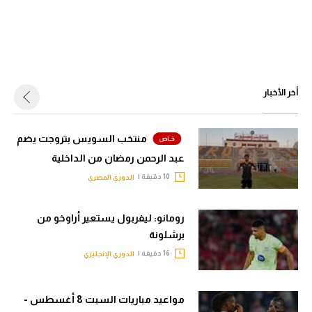
أخر الأخبار
منتخب السويس بتروجت يضم
عبد الرحمن رمضان من الداخلية
10 دقيقة |
الدوري المصري
رومانو: ليفربول يستعير أراوخو من
برشلونة
16 دقيقة |
الدوري الإنجليزي
مواعيد مباريات السبت 8 أغسطس -