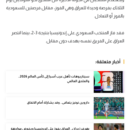
الثلاثاء، بفرصة وحيدة للعراق وهي الفوز، مقابل فرصتين للسعودية
سعودي في الجول
بالفوز أو التعادل.
الدوري الإنجليزي
الدوري الإسباني
فقد فاز المنتخب السعودي على إندونيسيا بنتيجة 3-2، بينما انتصر
العراق على الفريق نفسه بهدف دون مقابل.
دوري أبطال أوروبا
القسم الثاني
أخبار متعلقة:
رياضات أخرى
سيناريوهات تأهل عرب آسيا إلى كأس العالم 2026..
أمم إفريقيا
والملحق العالمي
كرة السلة الأمريكية
كرة سلة
داروين نونيز يتعافى.. وقد يشارك أمام الاتفاق
كرة يد
كرة طائرة
بهدف زيدان.. العراق يفوز على إندونيسيا ويخوض مواجهة