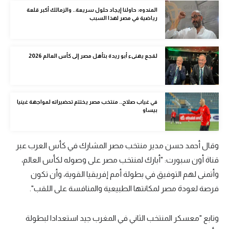
الوطن العربي
المندوه: حاولنا إيجاد حلول سريعة.. والزمالك أكبر قلعة
رياضية في مصر لهذا السبب
في المونديال
رياضة نسائية
لقجع يهنىء أبو ريدة بتأهل مصر إلى كأس العالم 2026
آسيا
أمريكا
في غياب صلاح.. منتخب مصر يختتم تحضيراته لمواجهة غينيا
بيساو
ركن الألعاب
وقال أحمد حسن مدير منتخب مصر المشارك في كأس العرب عبر
أقسام خاصة
قناة أون سبورت: "أبارك لمنتخب مصر على وصوله لكأس العالم،
Gamers
وأتمنى لهم التوفيق في بطولة أمم إفريقيا القوية، وأن تكون
ميركاتو
فرصة لعودة مصر لمكانتها الطبيعية والمنافسة على اللقب".
تحقيق في الجول
وتابع "معسكر المنتخب الثاني في المغرب جيد استعدادا لبطولة
تقرير في الجول