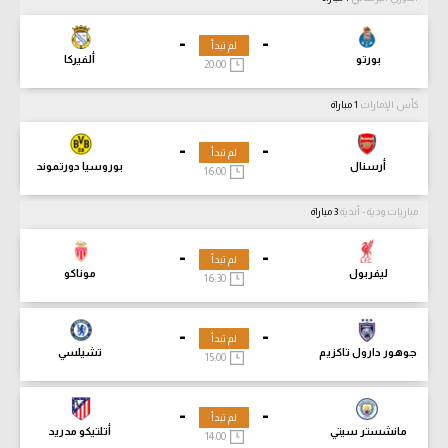
-
-
لم تبدأ
بورتو
ألفيركا
20:00
كأس الإمارات
1 مباراة
-
-
لم تبدأ
أرسنال
بوروسيا دورتموند
16:00
مباريات ودية - أندية
3 مباراة
-
-
لم تبدأ
ليفربول
موناكو
16:30
-
-
لم تبدأ
جوهور دارول تاكزيم
تشيلسي
15:00
-
-
لم تبدأ
مانشستر سيتي
أتلتيكو مدريد
14:00