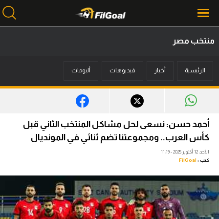
منتخب مصر
محتوى إخباري
الرئيسية
أخبار
فيديوهات
ألبومات
الرئيسية
أخبار
مباريات
أحمد حسن: نسعى لحل مشاكل المنتخب الثاني قبل
ميركاتو
كأس العرب.. ومجموعتنا تضم ثنائي في المونديال
الأحد، 12 أكتوبر 2025 - 11:19
فانتازي في الجول
كتب :
FilGoal
مسابقة التوقعات
فيديوهات
عدسات