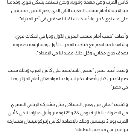
كأس العرب وهي مهمة وقوية، ونحن نستعد بشكل قوي، وقدمنا
تحليل في الجول
مباراة جيدة أمام منتخب المغرب الثاني الذي يضم لاعبين محترفين
على مستوى كبير، وللأسف استقبلنا هدفين في آخر المباراة".
حكايات في الجول
كويز في الجول
وأضاف "نلعب أمام منتخب البحرين الأول وديا في احتكاك قوي،
وشاهدنا مباراتهم مع منتخب المغرب الأول وخسارتهم بصعوبة
فيديو في الجول
بهدف دون مقابل، وكل ذلك مفيد لنا في الإعداد".
وشدد أحمد حسن "نسعى للمنافسة على كأس العرب وذلك سبب
ضم لاعبين كبار وأصحاب خبرات، ولدينا مواجهتان أمام الجزائر وديا
في مصر".
وكشف "نعاني من بعض المشاكل مثل مشاركة الرباعي المصري
في البطولات القارية يومي 28 و29 نوفمبر وأول مباراة لنا في كأس
العرب يوم 2 ديسمبر، وذلك بالإضافة لكأس إنتركونتيننتال بمشاركة
بيراميدز في منتصف البطولة".