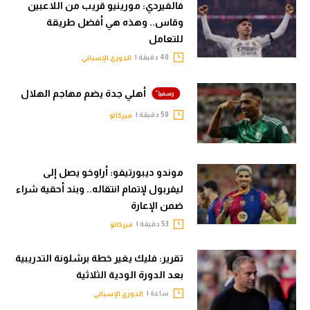
فالفيردي: مورينيو قريب من اللاعبين
وقاس.. وهذه هي أفضل طريقة
للتعامل
40 دقيقة |
الدوري الإسباني
أهلي جدة يضم مهاجم الهلال
50 دقيقة |
ميركاتو
موندو ديبورتيفو: أراوخو يصل إلى
ليفربول لإتمام انتقاله.. وبند أحقية شراء
ضمن الإعارة
53 دقيقة |
ميركاتو
تقرير: فليك يغير خطة برشلونة التدريبية
بعد الدورة الودية الثلاثية
ساعة |
الدوري الإسباني