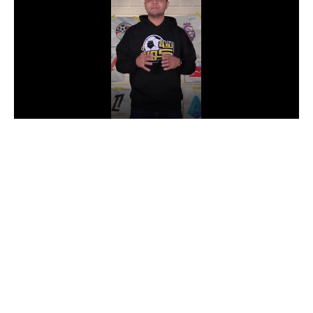
الدوري السعودي للمحترفين
دوري أبطال أوروبا
دوري أبطال إفريقيا
كل البطولات
أقسام
الكرة المصرية
الدوري المصري
الكرة الأوروبية
الكرة الإفريقية
منتخب مصر