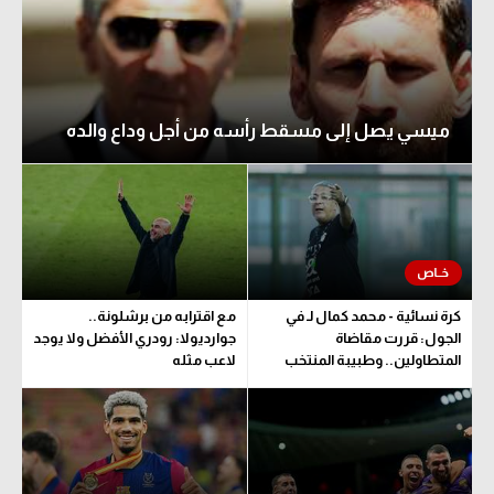
ميسي يصل إلى مسقط رأسه من أجل وداع والده
كرة نسائية - محمد كمال لـ في
مع اقترابه من برشلونة..
الجول: قررت مقاضاة
جوارديولا: رودري الأفضل ولا يوجد
المتطاولين.. وطبيبة المنتخب
لاعب مثله
تحدد مدة اللعب