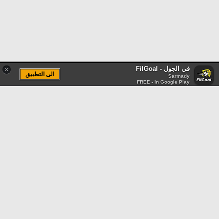
في الجول - FilGoal
×
الى التطبيق
Sarmady
FREE - In Google Play