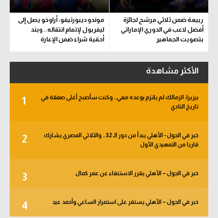
ربيعة ضمن ثلاثي مرشح لجائزة
موندو ديبورتيفو: أراوخو يصل إلى
أفضل لاعب في الدوري الإماراتي
ليفربول لإتمام انتقاله.. وبند
بتصويت الجماهير
أحقية شراء ضمن الإعارة
الأكثر مشاهدة
بيزيرا: الزمالك لم يلتزم بوعده معي.. وكنت سأصبح أغلى صفقة في
1
تاريخ النادي
خبر في الجول - الأهلي يبدأ من دور الـ 32.. والثلاثي المصري يشارك
2
قاريا من التمهيدي الأول
خبر في الجول – الأهلي يقرر الاستنغاء عن عمر كمال
3
خبر في الجول – الأهلي يستقر على استمرار الساعي وأحمد عيد
4