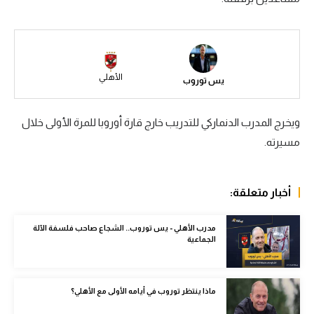
سعودي في الجول
الدوري الإنجليزي
الدوري الإسباني
الأهلي
يس توروب
دوري أبطال أوروبا
ويخرج المدرب الدنماركي للتدريب خارج قارة أوروبا للمرة الأولى خلال
القسم الثاني
مسيرته.
رياضات أخرى
أمم إفريقيا
أخبار متعلقة:
كرة السلة الأمريكية
مدرب الأهلي - يس توروب.. الشجاع صاحب فلسفة الآلة
الجماعية
كرة سلة
كرة يد
ماذا ينتظر توروب في أيامه الأولى مع الأهلي؟
كرة طائرة