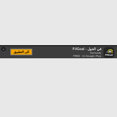
في الجول - FilGoal
×
الى التطبيق
Sarmady
FREE - In Google Play