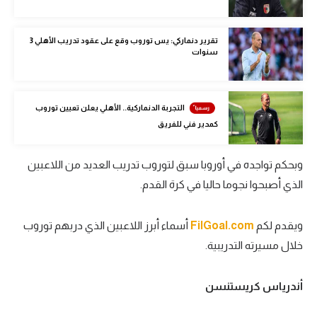
الوطن العربي
في المونديال
تقرير دنماركي: يس توروب وقع على عقود تدريب الأهلي 3
سنوات
رياضة نسائية
آسيا
التجربة الدنماركية.. الأهلي يعلن تعيين توروب
كمدير فني للفريق
أمريكا
ركن الألعاب
وبحكم تواجده في أوروبا سبق لتوروب تدريب العديد من اللاعبين
الذي أصبحوا نجوما حاليا في كرة القدم.
أقسام خاصة
Gamers
ويقدم لكم
FilGoal.com
أسماء أبرز اللاعبين الذي دربهم توروب
خلال مسيرته التدريبية.
ميركاتو
تحقيق في الجول
أندرياس كريستنسن
تقرير في الجول