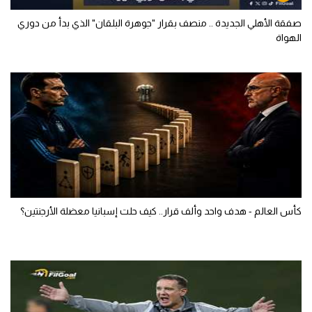
صفقة الأهلي الجديدة .. منصف بقرار "جوهرة البلقان" الذي بدأ من دوري
الهواة
كأس العالم - هدف واحد وألف قرار.. كيف حلت إسبانيا معضلة الأرجنتين؟