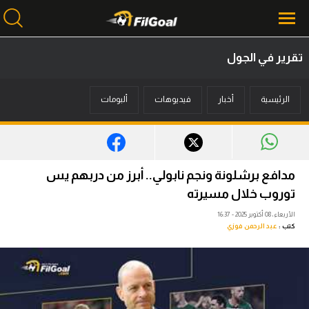
تقرير في الجول
محتوى إخباري
الرئيسية
أخبار
فيديوهات
ألبومات
الرئيسية
أخبار
مباريات
مدافع برشلونة ونجم نابولي.. أبرز من دربهم يس
ميركاتو
توروب خلال مسيرته
الأربعاء، 08 أكتوبر 2025 - 16:37
فانتازي في الجول
كتب :
عبد الرحمن فوزي
مسابقة التوقعات
فيديوهات
عدسات