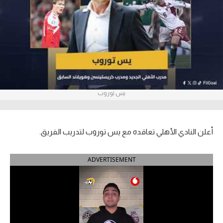
آراء حرة
ركن الألعاب
بطولات
أمريكا 2026
يس توروب
الدوري المصري
الدوري الإنجليزي الممتاز
أعلن النادي الأهلي تعاقده مع يس توروب لتدريب الفريق.
الدوري الإسباني
ADVERTISEMENT
الدوري الإيطالي
الدوري الألماني
الدوري الفرنسي