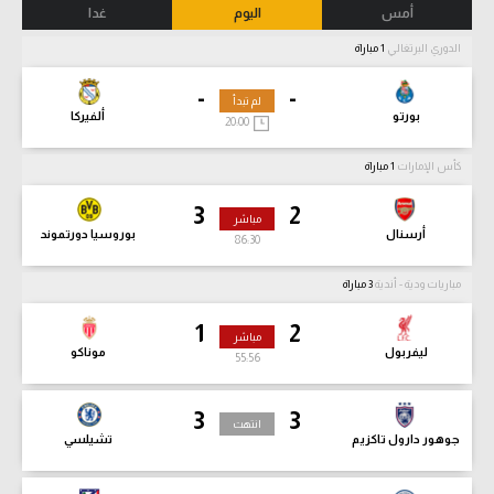
أمس
اليوم
غدا
الدوري البرتغالي
1 مباراة
-
-
لم تبدأ
بورتو
ألفيركا
20:00
كأس الإمارات
1 مباراة
3
2
مباشر
أرسنال
بوروسيا دورتموند
86:32
مباريات ودية - أندية
3 مباراة
1
2
مباشر
ليفربول
موناكو
55:58
3
3
انتهت
جوهور دارول تاكزيم
تشيلسي