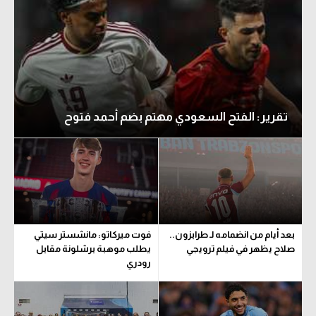
تقرير: الفتح السعودي مهتم بضم أحمد فتوح
بعد أيام من انضمامه لـ طرابزون..
فوت ميركاتو: مانشستر سيتي
صلاح يظهر في فيلم ترويجي
يطلب موهبة برشلونة مقابل
رودري