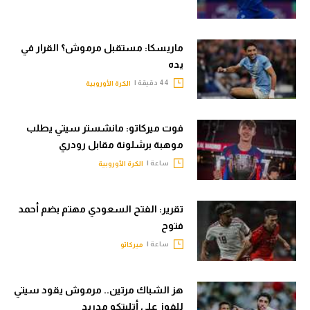
ماريسكا: مستقبل مرموش؟ القرار في
يده
44 دقيقة |
الكرة الأوروبية
فوت ميركاتو: مانشستر سيتي يطلب
موهبة برشلونة مقابل رودري
ساعة |
الكرة الأوروبية
تقرير: الفتح السعودي مهتم بضم أحمد
فتوح
ساعة |
ميركاتو
هز الشباك مرتين.. مرموش يقود سيتي
للفوز على أتليتكو مدريد