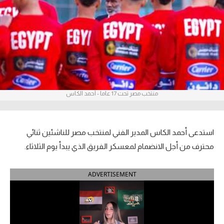
آراء حرة
ركن الألعاب
بطولات
الدوري المصري
منتخب مصر تحت 17 عاما - أحمد الكاس
الدوري الإنجليزي الممتاز
الدوري الإسباني
استدعى أحمد الكاس المدير الفني لمنتخب مصر للناشئين ثنائي
محترف من أجل الانضمام لمعسكر الفريق الذي يبدأ يوم الثلاثاء.
الدوري الإيطالي
ADVERTISEMENT
الدوري الألماني
الدوري التركي
الدوري الفرنسي