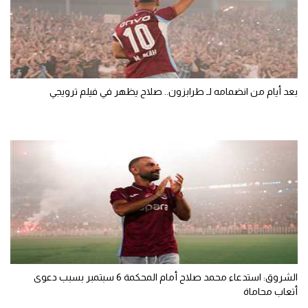
بعد أيام من انضمامه لـ طرابزون.. صلاح يظهر في فيلم ترويجي
الشروق: استدعاء محمد صلاح أمام المحكمة 6 سبتمبر بسبب دعوى
أتعاب محاماة