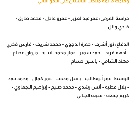
وجاءت قائمة منتخب الناشئين على النحو التالي:
حراسة المرمى: عمر عبدالعزيز - عمرو عادل - محمد طارق -
فادي وائل
الدفاع: نور أشرف - حمزة الدجوي - محمد شريف - فارس فخري
- أدهم فريد - أحمد سمير - عمار محمد السيد - مروان عصام -
مهند الشامي - ياسين حسام
الوسط: عمر أبوطالب - باسل مدحت - عمر كمال - محمد حمد
- بلال عطية - أنس رشدي - محمد صبيح - إبراهيم النجعاوي -
كريم جمعة - سيف الجبالي