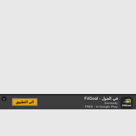
في الجول - FilGoal
×
الى التطبيق
Sarmady
FREE - In Google Play