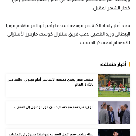
قطر الشهر المقبل.
سعودي في الجول
الدوري الإنجليزي
فقد أعلن اتحاد الكرة عبر موقعه استدعاء أمير أبو العز مهاجم مونزا
الدوري الإسباني
الإيطالي وزيد القصبي لاعب فريق سنترال كوست مارينرز الأسترالي
للانضمام لمعسكر المنتخب.
دوري أبطال أوروبا
القسم الثاني
أخبار متعلقة:
رياضات أخرى
منتخب مصر يرتدي قميصه الأساسي أمام جيبوتي.. والمنافس
أمم إفريقيا
بالأزرق الفاتح
كرة السلة الأمريكية
كرة سلة
أبو ريدة يجتمع مع حسام حسن فور الوصول إلى المغرب
كرة يد
كرة طائرة
بعثة منتخب مصر تصل المغرب لمواجهة جيبوتي في تصفيات