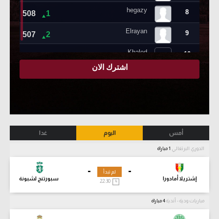
أمس
اليوم
غدا
الدوري البرتغالي
1 مباراة
-
-
لم تبدأ
إشتريلا أمادورا
سبورتنج لشبونة
22:30
مباريات ودية - أندية
4 مباراة