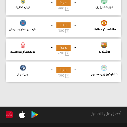
-
-
لم تبدأ
فرينكفاروزي
ريال مدريد
20:00
-
-
لم تبدأ
مانشستر يونايتد
باريس سان جيرمان
18:00
-
-
لم تبدأ
برشلونة
نوتنجهام فورست
22:00
-
-
لم تبدأ
تشايكور ريزه سبور
بيراميدز
15:00
أحصل على التطبيق