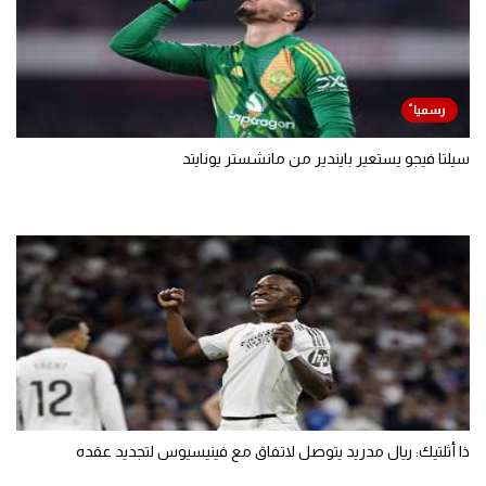
سيلتا فيجو يستعير بايندير من مانشستر يونايتد
ذا أثلتيك: ريال مدريد يتوصل لاتفاق مع فينيسيوس لتجديد عقده