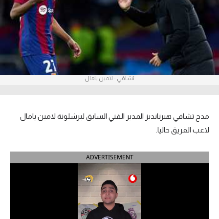
آراء حرة
ركن الألعاب
بطولات
تشافي - لامين يامال
أمريكا 2026
الدوري المصري
مدح تشافي هيرنانديز المدير الفني السابق لبرشلونة لامين يامال
الدوري الإنجليزي الممتاز
لاعب الفريق حاليا.
الدوري الإسباني
ADVERTISEMENT
الدوري الإيطالي
الدوري الألماني
الدوري الفرنسي