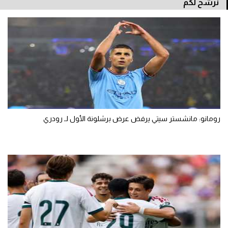
نرشح لكم
تحليل في الجول
حكايات في الجول
كويز في الجول
فيديو في الجول
رومانو: مانشستر سيتي يرفض عرض برشلونة الأول لـ رودري