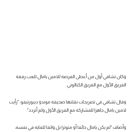
سعودي في الجول
الدوري الإنجليزي
الدوري الإسباني
دوري أبطال أوروبا
القسم الثاني
رياضات أخرى
وكان تشافي أول من أعطى الفرصة للامين يامال للعب رفقة
أمم إفريقيا
الفريق الأول مع الفريق الكتالوني.
كرة السلة الأمريكية
وقال تشافي في تصريحات نقلتها صحيفة موندو ديبورتيفو: "رأيت
كرة سلة
لامين يامال جاهزا للمشاركة مع الفريق الأول ولم أتردد".
كرة يد
كرة طائرة
وأضاف "لم يكن يامال خائفا أو متوترا بل واثقا للغاية في نفسه،