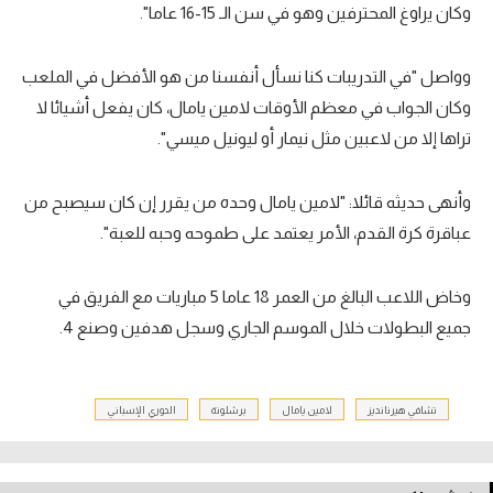
وكان يراوغ المحترفين وهو في سن الـ 15-16 عاما".
الوطن العربي
في المونديال
وواصل "في التدريبات كنا نسأل أنفسنا من هو الأفضل في الملعب
وكان الجواب في معظم الأوقات لامين يامال، كان يفعل أشيائا لا
رياضة نسائية
تراها إلا من لاعبين مثل نيمار أو ليونيل ميسي".
آسيا
أمريكا
وأنهى حديثه قائلا: "لامين يامال وحده من يقرر إن كان سيصبح من
عباقرة كرة القدم، الأمر يعتمد على طموحه وحبه للعبة".
ركن الألعاب
وخاض اللاعب البالغ من العمر 18 عاما 5 مباريات مع الفريق في
أقسام خاصة
جميع البطولات خلال الموسم الجاري وسجل هدفين وصنع 4.
Gamers
ميركاتو
تشافي هيرنانديز
لامين يامال
برشلونة
الدوري الإسباني
تحقيق في الجول
تقرير في الجول