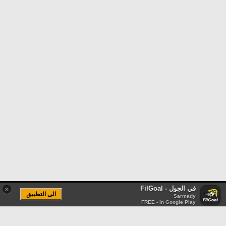
في الجول - FilGoal
×
الى التطبيق
Sarmady
FREE - In Google Play