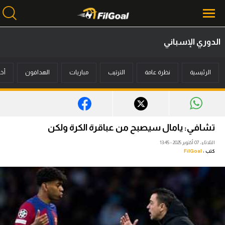
الدوري الإسباني
محتوى إخباري
الرئيسية
نظرة عامة
الترتيب
مباريات
الهدافون
أخب
الرئيسية
أخبار
مباريات
تشافي: يامال سيصبح من عباقرة الكرة ولكن
ميركاتو
الثلاثاء، 07 أكتوبر 2025 - 13:45
كتب :
FilGoal
فانتازي في الجول
مسابقة التوقعات
فيديوهات
عدسات