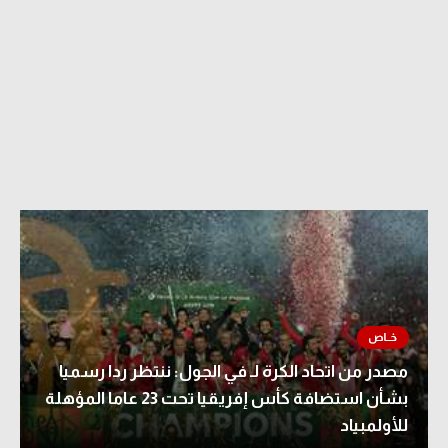
مصدر من اتحاد الكرة لـ في الجول: ننتظر ردا رسميا
بشأن استضافة كأس إفريقيا تحت 23 عاما المؤهلة
للأولمبياد