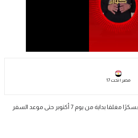
مصر | تحت 17
ويدخل منتخب الناشئين مواليد 2008 معسكرًا مغلقا بداية من يوم 7 أكتوبر حتى موعد السفر