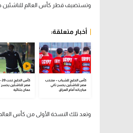
وتستضيف قطر كأس العالم للناشئين خلال الفترة من 3 
أخبار متعلقة:
كأس الخليج للشباب – منتخب
كأس 
مصر للناشئين يخسر ثاني
مصر للناشئين يخسر أ
مبارياته أمام العراق
عمان بثنائية
وتعد تلك النسخة الأولى من كأس العالم تحت 17 سنة التي تضم 48