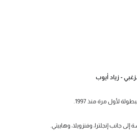
زغبي - زياد أيوب
ى جانب إنجلترا، وفنزويلا، وهاييتي.