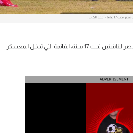
ت 17 عاما - أحمد الكاس
أعلن أحمد الكاس المدير الفني لمنتخب مصر للناشئين تحت 17 سنة، القائمة التي تدخل المعسكر
ADVERTISEMENT