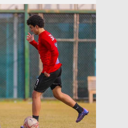
آراء حرة
الدوري ا
ركن الألعاب
دوري أبطا
دوري أبطا
كل البطولات