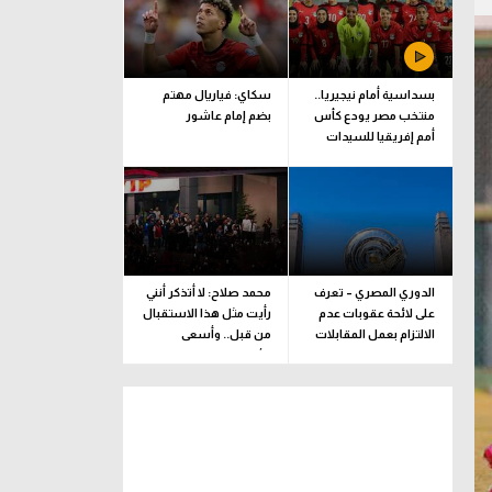
بسداسية أمام نيجيريا..
سكاي: فياريال مهتم
منتخب مصر يودع كأس
بضم إمام عاشور
أمم إفريقيا للسيدات
الدوري المصري – تعرف
محمد صلاح: لا أتذكر أنني
على لائحة عقوبات عدم
رأيت مثل هذا الاستقبال
الالتزام بعمل المقابلات
من قبل.. وأسعى
التلفزيونية
للألقاب مع الفريق