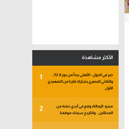
الأكثر مشاهدة
خبر في الجول - الأهلي يبدأ من دور الـ 32..
1
والثلاثي المصري يشارك قاريا من التمهيدي
الأول
ميدو: الزمالك وقع في أيدي حفنة من
2
المحتالين.. والتاريخ سيخلد موقفنا