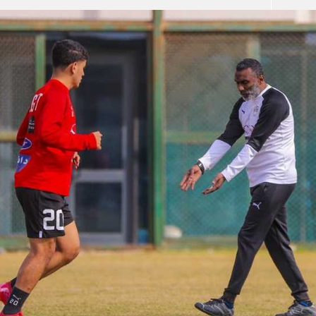
آسيا
دوري أبطال أوروبا
لسعودي للمحترفين
أمريكا
القسم الثاني
ل أوروبا
ركن الألعاب
رياضات أخرى
ل إفريقيا