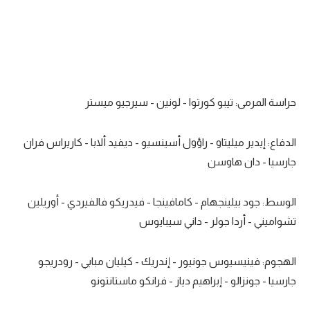
تحليل في الجول
حكايات في الجول
كويز في الجول
حراسة المرمى: تيبو كورتوا - لونين - سيرجيو ميستر
فيديو في الجول
الدفاع: إيدير ميليتاو - راؤول أسينسيو - ديفيد ألابا - كاريراس فران
جارسيا - دان هاوسن
الوسط: جود بيلينجهام - كامافينجا - فيدريكو فالفيردي - أوريلين
تشواميني - أردا جولر - داني سيبايوس
الهجوم: فينيسيوس جونيور - إندريك - كيليان مبابي - رودريجو
جارسيا - جونزالو - إبراهيم دياز - فرانكو ماستانتونو