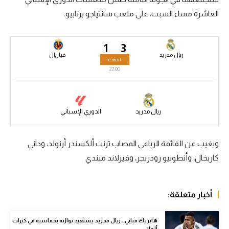
العاشرة مساء السبت، على ملعب سانتياجو برنابيو.
سعودي في الجول
الدوري الإنجليزي
1
3
الدوري الإسباني
ريال مدريد
فياريال
انتهت
22:00
دوري أبطال أوروبا
القسم الثاني
ريال مدريد
الدوري الإسباني
رياضات أخرى
أمم إفريقيا
ويغيب عن القائمة الرباعي المصاب ترنت ألكسندر أرنولد، وداني
كرة السلة الأمريكية
كاربخال، وأنطونيو رودريجر، وفيرلاند ميندي
كرة سلة
أخبار متعلقة:
كرة يد
كرة طائرة
هاتريك مبابي.. ريال مدريد يستعيد توازنه بخماسية في كيرات
ألماتي