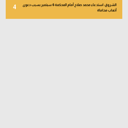
الشروق: استدعاء محمد صلاح أمام المحكمة 6 سبتمبر بسبب دعوى
4
أتعاب محاماة