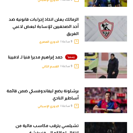
الزمالك يعلن اتخاذ إجراءات قانونية ضد
أحد الصحفيين للإساءة لبعض لاعبي
الفريق
9 ساعة |
الدوري المصري
حمد إبراهيم مديرا فنيا لـ لافيينا
9 ساعة |
القسم الثاني
برشلونة يضع ليفاندوفسكي ضمن قائمة
أساطير النادي
9 ساعة |
الدوري الإسباني
تشيلسي يترقب مكاسب مالية من
انتقال لوكاكو إلى فنربخشة