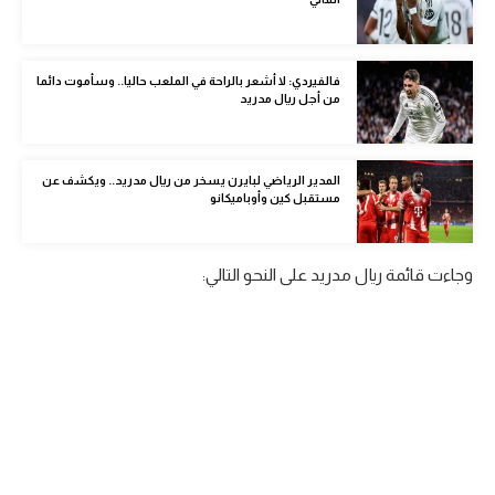
الوطن العربي
في المونديال
فالفيردي: لا أشعر بالراحة في الملعب حاليا.. وسأموت دائما
من أجل ريال مدريد
رياضة نسائية
آسيا
المدير الرياضي لبايرن يسخر من ريال مدريد.. ويكشف عن
أمريكا
مستقبل كين وأوباميكانو
ركن الألعاب
وجاءت قائمة ريال مدريد على النحو التالي:
أقسام خاصة
Gamers
ميركاتو
تحقيق في الجول
تقرير في الجول