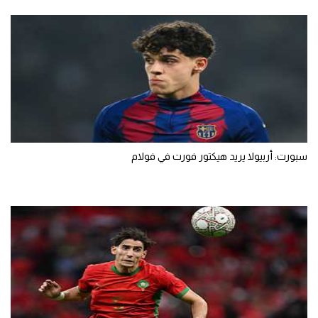
سبورت: أربيولا يريد هيكتور فورت في فولام