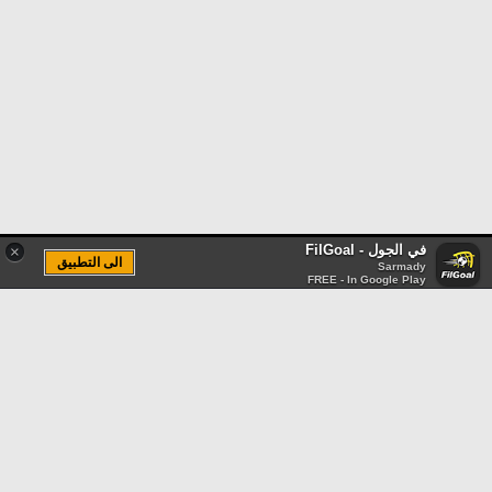
في الجول - FilGoal
×
الى التطبيق
Sarmady
FREE - In Google Play