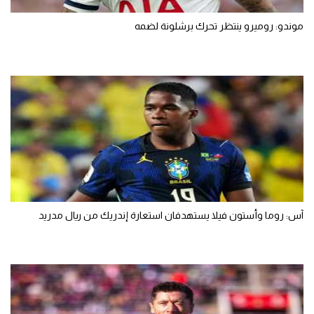
موندو: روميرو ينتظر تحرك برشلونة لضمه
آس: روما وأستون فيلا يستهدفان استعارة إندريك من ريال مدريد