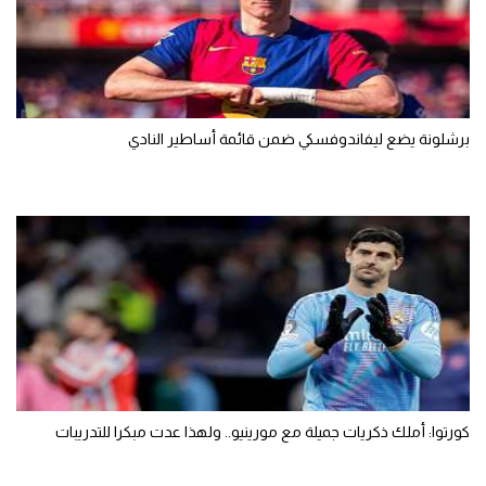
برشلونة يضع ليفاندوفسكي ضمن قائمة أساطير النادي
كورتوا: أملك ذكريات جميلة مع مورينيو.. ولهذا عدت مبكرا للتدريبات